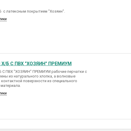
Б с латексным покрытием "Хозяин".
тики
 Х/Б С ПВХ "ХОЗЯИН" ПРЕМИУМ
Б С ПВХ "ХОЗЯИН" ПРЕМИУМ рабочие перчатки с
ены из натурального хлопка, а волновые
 контактной поверхности из специального
 материала.
тики