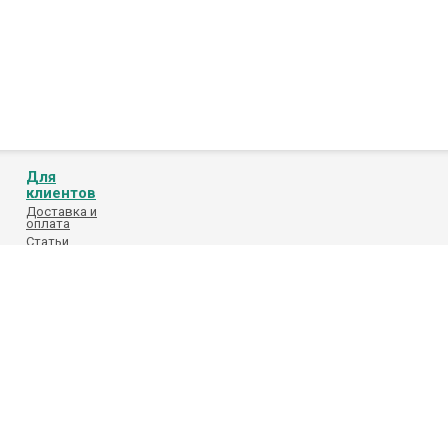
Для
клиентов
Доставка и
оплата
Статьи
Обработка
персональных
данных
Каталоги
поставщиков