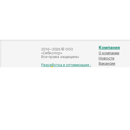
Компания
2016—2026 © ООО
«Сибколор»
О компании
Все права защищены
Новости
Вакансии
Разработка и оптимизация -
Подбор
автоэмалей
Внимание! Внешний вид товара может отличаться от