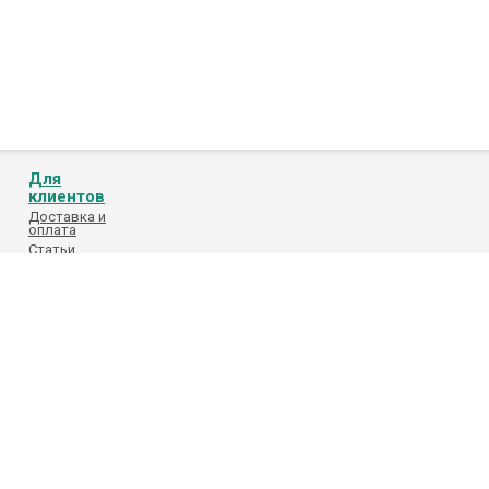
Для
клиентов
Доставка и
оплата
Статьи
Обработка
персональных
данных
Каталоги
поставщиков
 фотографий на сайте. Фотографии товара на сайте являются ознакомител