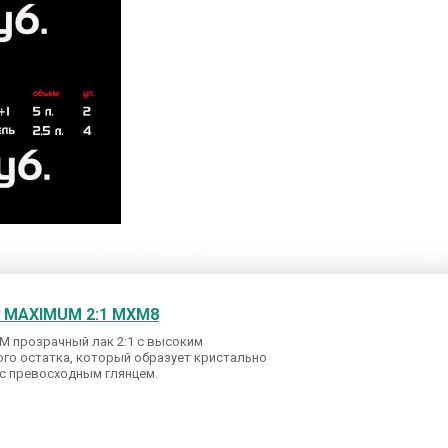
S MAXIMUM 2:1 MXM8
M прозрачный лак 2:1 с высоким
го остатка, который образует кристально
с превосходным глянцем.