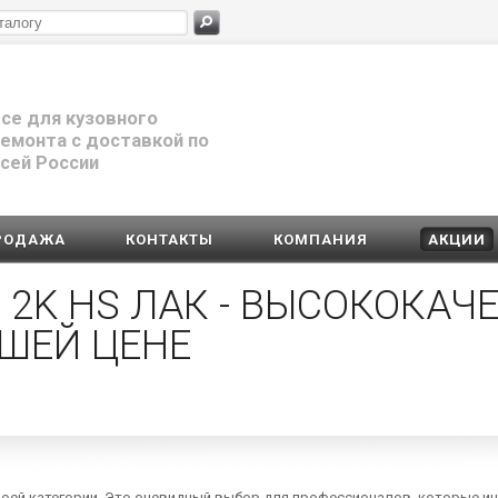
се для кузовного
емонта с доставкой по
сей России
РОДАЖА
КОНТАКТЫ
КОМПАНИЯ
АКЦИИ
 2K HS ЛАК - ВЫСОКОКА
ШЕЙ ЦЕНЕ
воей категории. Это очевидный выбор для профессионалов, которые и