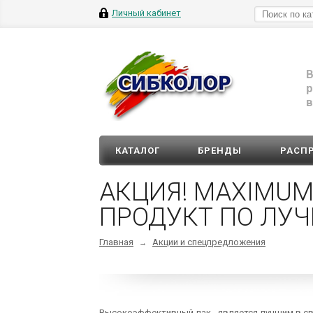
Личный кабинет
В
р
в
КАТАЛОГ
БРЕНДЫ
РАСП
АКЦИЯ! MAXIMUM
ПРОДУКТ ПО ЛУЧ
Главная
Акции и спецпредложения
→
Высокоэффективный лак - является лучшим в с