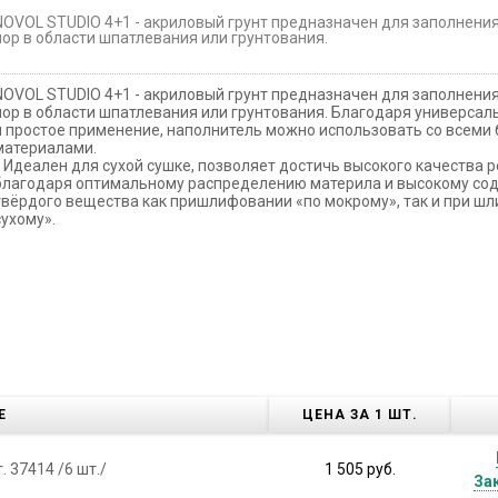
NOVOL STUDIO 4+1 - акриловый грунт предназначен для заполнен
пор в области шпатлевания или грунтования.
NOVOL STUDIO 4+1 - акриловый грунт предназначен для заполнен
пор в области шпатлевания или грунтования. Благодаря универса
и простое применение, наполнитель можно использовать со всеми
материалами.
Идеален для сухой сушке, позволяет достичь высокого качества 
благодаря оптимальному распределению материла и высокому с
твёрдого вещества как пришлифовании «по мокрому», так и при ш
сухому».
Е
ЦЕНА ЗА 1 ШТ.
т. 37414 /6 шт./
1 505 руб.
За