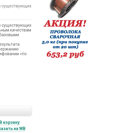
ия существующих
ия существующих
льным качествам
 базовыми
результата
одержанию
лифовании «по
В корзину
казать на WB