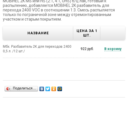
MOBIHEL 2K MS или HS (2:1, 4:1, UHS) б/ц лак, готовый к
распылению, добавляется MOBIHEL 2K разбавитель для
перехода 2400 VOC в соотношении 1:3. Смесь распыляется
только по пограничной зоне между отремонтированным
участком и старым покрытием.
ЦЕНА ЗА 1
НАЗВАНИЕ
ШТ.
Мбх. Разбавитель 2K для переходов 2400
922 руб.
В корзину
0,5 л. /12 шт./
Поделиться…