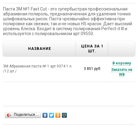
Паста 3М №1 Fast Cut - это супербыстрая профессиональная
абразивная полироль, предназначенная для удаления тонких
шлифовальных рисок. Паста чрезвычайно эффективна при
полировке как свежих, так и не новых HS красок. Дает высокий
уровень блеска. Входит в систему полирования Perfect-it III и
используется с полировальником арт.09550.
ЦЕНА ЗА 1
НАЗВАНИЕ
ШТ.
В корзину
3M Абразивная паста № 1 арт.9374 1 л.
3 851 руб.
Заказать на
/12 шт./
WB
Поделиться…