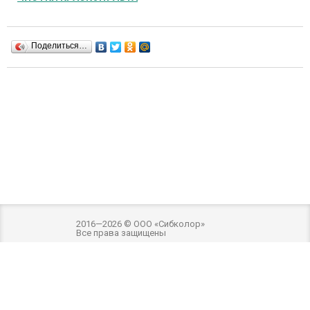
Поделиться…
2016—2026 © ООО «Сибколор»
Все права защищены
Разработка и оптимизация -
Внимание! Внешний вид товара может отличаться
от фотографий на сайте. Фотографии товара на сайте являются