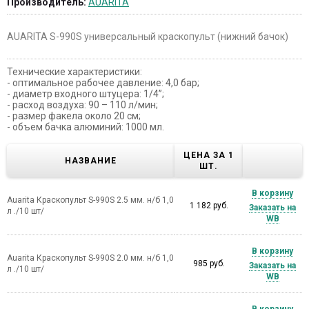
Производитель:
AUARITA
AUARITA S-990S универсальный краскопульт (нижний бачок)
Технические характеристики:
- оптимальное рабочее давление: 4,0 бар;
- диаметр входного штуцера: 1/4”;
- расход воздуха: 90 – 110 л/мин;
- размер факела около 20 см;
- объем бачка алюминий: 1000 мл.
ЦЕНА ЗА 1
НАЗВАНИЕ
ШТ.
В корзину
Auarita Краскопульт S-990S 2.5 мм. н/б 1,0
1 182 руб.
Заказать на
л ./10 шт/
WB
В корзину
Auarita Краскопульт S-990S 2.0 мм. н/б 1,0
985 руб.
Заказать на
л ./10 шт/
WB
В корзину