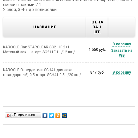
смеси с лаками 2:1.
2 слоя, 3-4ч. до полировки.
ЦЕНА
НАЗВАНИЕ
ЗА 1
ШТ.
В корзину
KAROCLE Лак STARCLEAR SC211F 2+1
1 550 руб.
Заказать на
Матовый лак. 1 л. арт. SC211F-1L /12 шт./
WB
KAROCLE Отвердитель SCH41 для лака
847 руб.
В корзину
(стандартный) 0.5 л. арт. SCH41-0.5L /20 шт./
Поделиться…