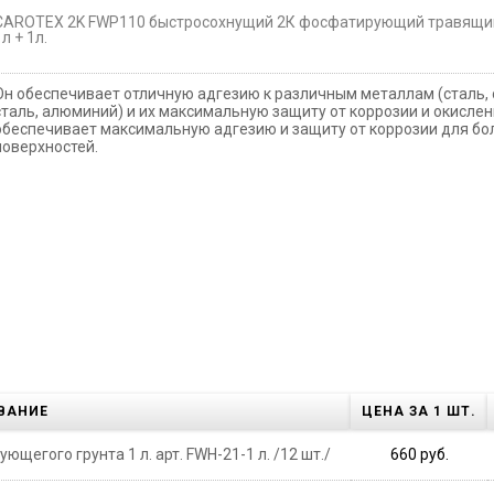
CAROTEX 2K FWP110 быстросохнущий 2К фосфатирующий травящий
1л + 1л.
Он обеспечивает отличную адгезию к различным металлам (сталь,
сталь, алюминий) и их максимальную защиту от коррозии и окислени
обеспечивает максимальную адгезию и защиту от коррозии для б
поверхностей.
ВАНИЕ
ЦЕНА ЗА 1 ШТ.
егого грунта 1 л. арт. FWH-21-1 л. /12 шт./
660 руб.