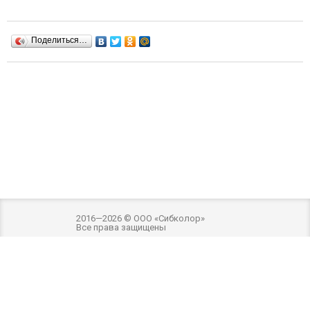
Поделиться…
2016—2026 © ООО «Сибколор»
Все права защищены
Разработка и оптимизация -
Внимание! Внешний вид товара может отличаться
от фотографий на сайте. Фотографии товара на сайте являются
ознакомительными. Производитель имеет право без предварительного