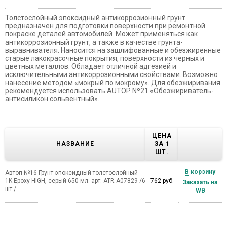
Толстослойный эпоксидный антикоррозионный грунт
предназначен для подготовки поверхности при ремонтной
покраске деталей автомобилей. Может применяться как
антикоррозионный грунт, а также в качестве грунта-
выравнивателя. Наносится на зашлифованные и обезжиренные
старые лакокрасочные покрытия, поверхности из черных и
цветных металлов. Обладает отличной адгезией и
исключительными антикоррозионными свойствами. Возможно
нанесение методом «мокрый по мокрому». Для обезжиривания
рекомендуется использовать AUTOP Nº21 «Обезжириватель-
антисиликон сольвентный».
ЦЕНА
НАЗВАНИЕ
ЗА 1
ШТ.
В корзину
Автоп №16 Грунт эпоксидный толстослойный
1K Epoxy HIGH, серый 650 мл. арт. ATR-A07829 /6
762 руб.
Заказать на
шт./
WB