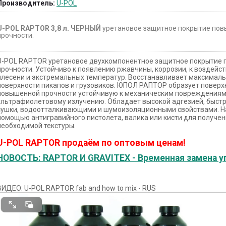
Производитель:
U-POL
U-POL RAPTOR 3,8 л. ЧЕРНЫЙ
уретановое защитное покрытие по
прочности.
U-POL RAPTOR уретановое двухкомпонентное защитное покрытие
прочности. Устойчиво к появлению ржавчины, коррозии, к воздейст
плесени и экстремальных температур. Восстанавливает максимал
поверхности пикапов и грузовиков. ЮПОЛ РАПТОР образует поверх
повышенной прочности устойчивую к механическим повреждениям
ультрафиолетовому излучению. Обладает высокой адгезией, быс
сушки, водоотталкивающими и шумоизоляционными свойствами. Н
помощью антигравийного пистолета, валика или кисти для получе
необходимой текстуры.
U-POL RAPTOR продаём по оптовым ценам!
НОВОСТЬ: RAPTOR И GRAVITEX - Временная замена у
ВИДЕО: U-POL RAPTOR fab and how to mix - RUS