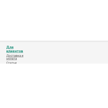
Для
клиентов
Доставка и
оплата
Статьи
Обработка
персональных
данных
Каталоги
поставщиков