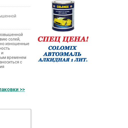
вышенной
 повышенной
вию солей,
ьно изношенные
ность
 и
трым временем
аноситься с
ния
паковки >>