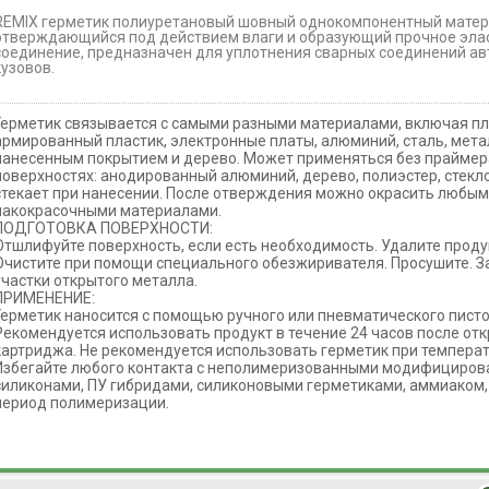
REMIX герметик полиуретановый шовный однокомпонентный матер
отверждающийся под действием влаги и образующий прочное эла
соединение, предназначен для уплотнения сварных соединений а
кузовов.
Герметик связывается с самыми разными материалами, включая п
армированный пластик, электронные платы, алюминий, сталь, мета
нанесенным покрытием и дерево. Может применяться без прайме
поверхностях: анодированный алюминий, дерево, полиэстер, стекло
стекает при нанесении. После отверждения можно окрасить любы
лакокрасочными материалами.
ПОДГОТОВКА ПОВЕРХНОСТИ:
Отшлифуйте поверхность, если есть необходимость. Удалите прод
Очистите при помощи специального обезжиривателя. Просушите. З
участки открытого металла.
ПРИМЕНЕНИЕ:
Герметик наносится с помощью ручного или пневматического писто
Рекомендуется использовать продукт в течение 24 часов после от
картриджа. Не рекомендуется использовать герметик при температ
Избегайте любого контакта с неполимеризованными модифициро
силиконами, ПУ гибридами, силиконовыми герметиками, аммиаком,
период полимеризации.