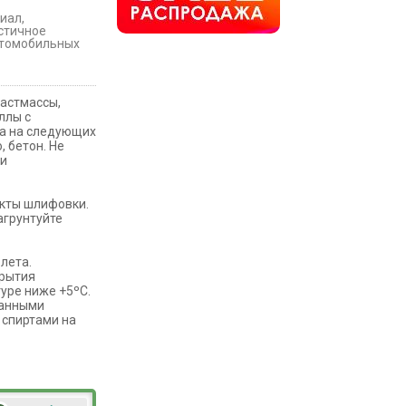
иал,
стичное
втомобильных
ластмассы,
ллы с
ра на следующих
, бетон. Не
ми
укты шлифовки.
агрунтуйте
лета.
крытия
уре ниже +5ºС.
ванными
 спиртами на