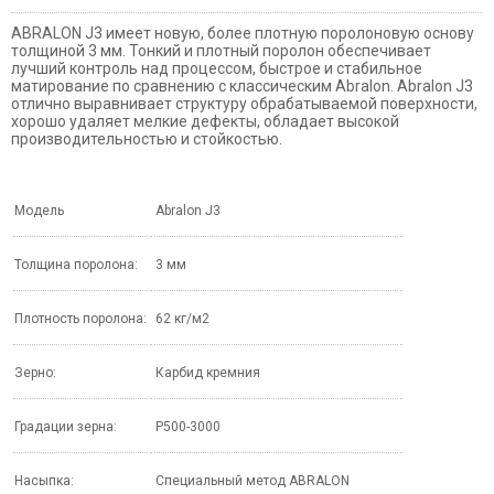
ABRALON J3 имеет новую, более плотную поролоновую основу
толщиной 3 мм. Тонкий и плотный поролон обеспечивает
лучший контроль над процессом, быстрое и стабильное
матирование по сравнению с классическим Abralon. Abralon J3
отлично выравнивает структуру обрабатываемой поверхности,
хорошо удаляет мелкие дефекты, обладает высокой
производительностью и стойкостью.
Модель
Abralon J3
Толщина поролона:
3 мм
Плотность поролона:
62 кг/м2
Зерно:
Карбид кремния
Градации зерна:
Р500-3000
Насыпка:
Специальный метод ABRALON