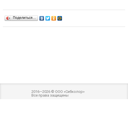
Поделиться…
2016—2026 © ООО «Сибколор»
Все права защищены
Разработка и оптимизация -
Внимание! Внешний вид товара может отличаться
от фотографий на сайте. Фотографии товара на сайте являются