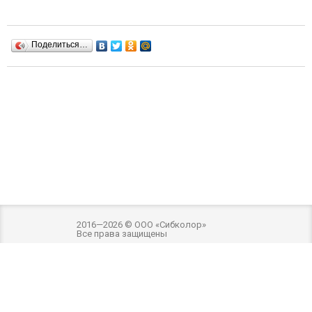
Поделиться…
2016—2026 © ООО «Сибколор»
Все права защищены
Разработка и оптимизация -
Внимание! Внешний вид товара может отличаться
от фотографий на сайте. Фотографии товара на сайте являются