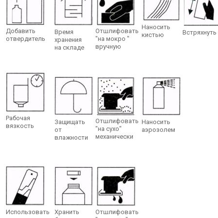
Наносить
Добавить
Отшлифовать
Время
Встряхнуть
кистью
отвердитель
"на мокро "
хранения
вручную
на складе
Рабочая
Отшлифовать
Защищать
Наносить
вязкость
"на сухо"
от
аэрозолем
механически
влажности
Использовать
Хранить
Отшлифовать