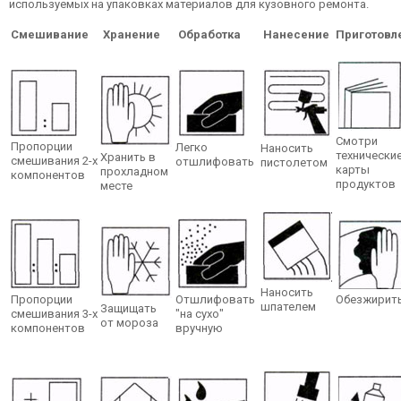
используемых на упаковках материалов для кузовного ремонта.
Смешивание
Хранение
Обработка
Нанесение
Приготовл
Смотри
Пропорции
Легко
Наносить
технически
Хранить в
смешивания 2-х
отшлифовать
пистолетом
карты
прохладном
компонентов
продуктов
месте
Наносить
Пропорции
Отшлифовать
Обезжирит
шпателем
Защищать
смешивания 3-х
"на сухо"
от мороза
компонентов
вручную