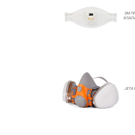
3M П
КЛАП
JETA 