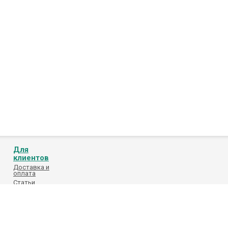
Для
клиентов
Доставка и
оплата
Статьи
Обработка
персональных
данных
Каталоги
поставщиков