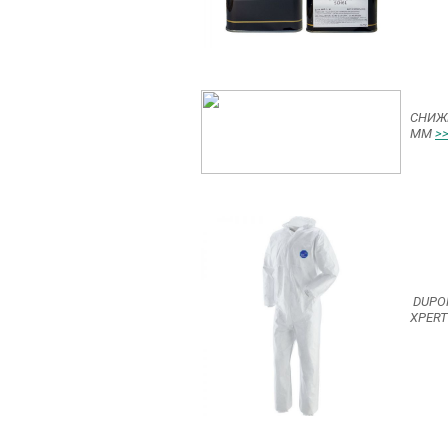
СНИЖ
ММ
>
DUPO
XPER