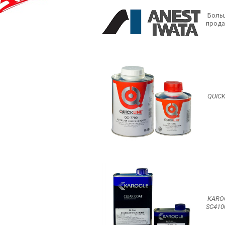
Больш
прод
QUICK
KARO
SC410