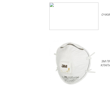
ОЧКИ
3M П
КЛАП