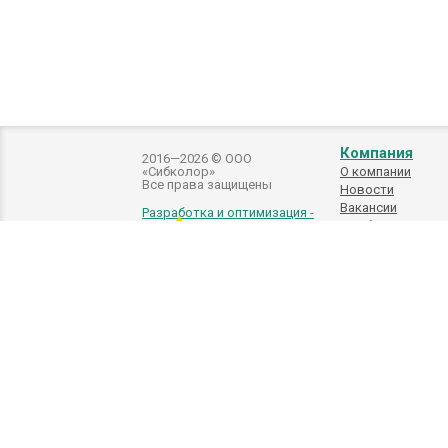
Компания
2016—2026 © ООО
«Сибколор»
О компании
Все права защищены
Новости
Вакансии
Разработка и оптимизация -
Подбор
автоэмалей
Внимание! Внешний вид товара может отличаться от
вносить изменения в изделие, которые не ухудшают его технические хар