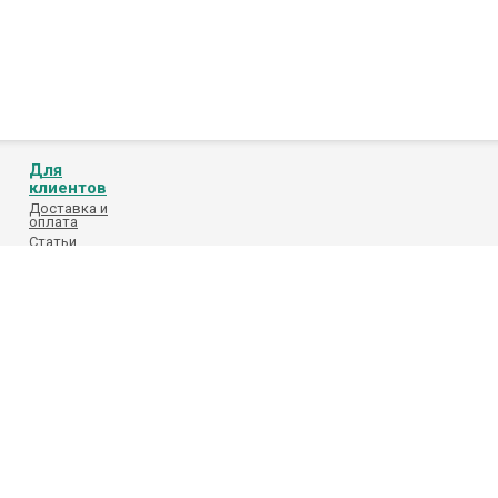
Для
клиентов
Доставка и
оплата
Статьи
Обработка
персональных
данных
Каталоги
поставщиков
 фотографий на сайте. Фотографии товара на сайте являются ознакомител
актеристики, а являются результатом работ по усовершенствованию его ко