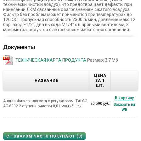
технически чистый воздух), что предотвращает дефекты при
нанесении ЛКМ связанные с загрязнением сжатого воздуха.
Фильтр без проблем может применятся при температурах до
120 ОС. Пропускная способность 2300 л/мин, давление макс.12
бар, вход F1/2", два выхода М1/4" с шаровыми вентилями, 3
манометра, редуктор с автосбросом избыточного давления.
Документы
ТЕХНИЧЕСКАЯ КАРТА ПРОДУКТА
Размер: 3.7 Мб
ЦЕНА
НАЗВАНИЕ
ЗА 1
ШТ.
В корзину
Auarita Фильтр влагоотд.с регулятором ITALCO
20 590 руб.
Заказать на
AC-6002 2-ступени очистки 0,01 мкм./5 шт./
WB
С ТОВАРОМ ЧАСТО ПОКУПАЮТ (3)