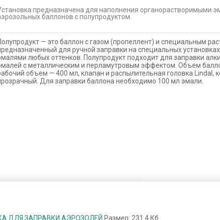
Установка предназначена для наполнения органорастворимыми э
аэрозольных баллонов с полупродуктом.
Полупродукт — это баллон с газом (пропеллент) и специальным ра
предназначенный для ручной заправки на специальных установка
эмалями любых оттенков. Полупродукт подходит для заправки алк
эмалей с металлическим и перламутровым эффектом. Объем балло
рабочий объем — 400 мл, клапан и распылительная головка Lindal, 
прозрачный. Для заправки баллона необходимо 100 мл эмали.
КА ДЛЯ ЗАПРАВКИ АЭРОЗОЛЕЙ
Размер: 231.4 Кб