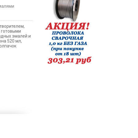
малями
створителем,
х готовыми
идных эмалей и
на 520 мл,
колпачок