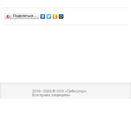
Поделиться…
2016—2026 © ООО «Сибколор»
Все права защищены
Разработка и оптимизация -
Внимание! Внешний вид товара может отличаться
от фотографий на сайте. Фотографии товара на сайте являются
ознакомительными. Производитель имеет право без предварительного