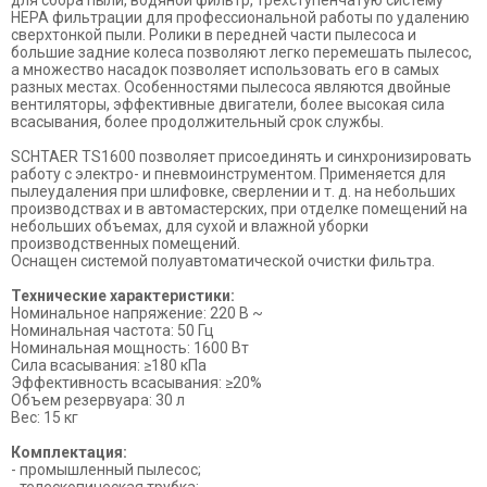
HEPA фильтрации для профессиональной работы по удалению
сверхтонкой пыли. Ролики в передней части пылесоса и
большие задние колеса позволяют легко перемешать пылесос,
а множество насадок позволяет использовать его в самых
разных местах. Особенностями пылесоса являются двойные
вентиляторы, эффективные двигатели, более высокая сила
всасывания, более продолжительный срок службы.
SCHTAER TS1600 позволяет присоединять и синхронизировать
работу с электро- и пневмоинструментом. Применяется для
пылеудаления при шлифовке, сверлении и т. д. на небольших
производствах и в автомастерских, при отделке помещений на
небольших объемах, для сухой и влажной уборки
производственных помещений.
Оснащен системой полуавтоматической очистки фильтра.
Технические характеристики:
Номинальное напряжение: 220 В ~
Номинальная частота: 50 Гц
Номинальная мощность: 1600 Вт
Сила всасывания: ≥180 кПа
Эффективность всасывания: ≥20%
Объем резервуара: 30 л
Вес: 15 кг
Комплектация:
- промышленный пылесос;
- телескопическая трубка;