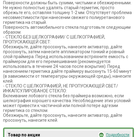
Поверхности должны быть сухими, чистыми и обезжиренными.
Не нужно полностью удалять старый герметик; просто
обрежьте его, оставляя толщину 1-2 мм. Отсутствует проблема
несовместимости при нанесении свежего полиуретанового
герметика на старый.
Поверхность автомобильного стекла подготовьте следующим
образом:
- СТЕКЛО БЕЗ ШЕЛКОГРАФИИ/ С ШЕЛКОГРАФИЕЙ,
ПРОПУСКАЮЩЕЙ СВЕТ:
Обезжирьте, дайте просохнуть, нанесите активатор, дайте
просохнуть, затем нанесите аппликатором тонкий и ровный
слой праймера. Перед использованием встряхните емкость с
праймером для его перемешивания (рекомендуется
использовать в течение 24 часов после вскрытия). Перед
нанесением герметика дайте праймеру высохнуть 15-60 минут
(в зависимости от температуры окружающей среды), нанесите
клей.
- СТЕКЛО С ШЕЛКОГРАФИЕЙ, НЕ ПРОПУСКАЮЩЕЙ СВЕТ/
ИНКАПСУЛИРОВАНОЕ СТЕКЛО:
Вклеивание лобового стекла без праймера возможно, если
шелкография хорошего качества. Несоблюдение этих условий
может привести к частичной или полной потере адгезии
герметика со стеклом.
Обезжирьте, дайте просохнуть, нанесите активатор, дайте
просохнуть, нанесите клей.
Товар по акции
Подробности