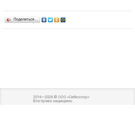
Поделиться…
2016—2026 © ООО «Сибколор»
Все права защищены
Разработка и оптимизация -
Внимание! Внешний вид товара может отличаться
от фотографий на сайте. Фотографии товара на сайте являются