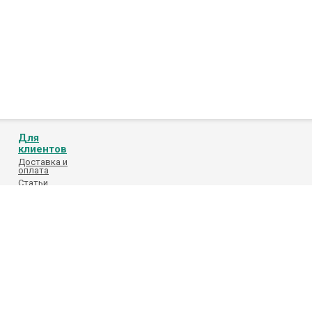
Для
клиентов
Доставка и
оплата
Статьи
Обработка
персональных
данных
Каталоги
поставщиков