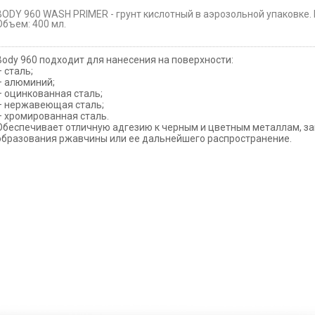
BODY 960 WASH PRIMER - грунт кислотный в аэрозольной упаковке. 
Объем: 400 мл.
Body 960 подходит для нанесения на поверхности:
– сталь;
– алюминий;
– оцинкованная сталь;
– нержавеющая сталь;
– хромированная сталь.
Обеспечивает отличную адгезию к черным и цветным металлам, з
образования ржавчины или ее дальнейшего распространение.