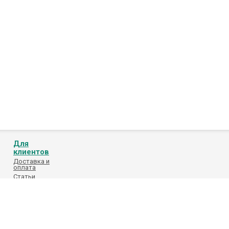
Для
клиентов
Доставка и
оплата
Статьи
Обработка
персональных
данных
Каталоги
поставщиков