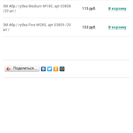
3M Абр./ губка Medium №180, арт.03808
115 руб.
В корзину
/20 шт./
3M Абр./ губка Fine №280, арт.03809 /20
153 руб.
В корзину
шт./
Поделиться…