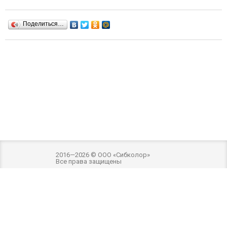
Поделиться…
2016—2026 © ООО «Сибколор»
Все права защищены
Разработка и оптимизация -
Внимание! Внешний вид товара может отличаться
от фотографий на сайте. Фотографии товара на сайте являются
ознакомительными. Производитель имеет право без предварительного