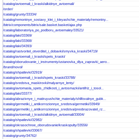
/catalog/avtoemali_i_kraski/alkidnye_avtoemali/
/order/
/catalog/grunty/33334/
/catalog/remontnye_sostavy_klei_i_kleyashchie_materialy/remontny...
/bitrix/components/bitrix/sale.basket.basket/ajax.php
/catalog/laboratoriya_po_podboru_avtoemaley/33521/
/catalog/laki/33369/
/catalog/laki/33368/
/catalog/laki/34393/
/catalog/rastvoritel_otverditel_i_dobavki/smyvka_kraski/34719/
/catalog/avtoemali_i_kraski/spets_kraski/
/catalog/oborudovanie_i_instrumenty/ustanovka_dlya_zapravki_aero...
/brand/novol/
/catalog/shpatlevki/32919/
/catalog/avtoemali_i_kraski/spets_kraski/33788/
/catalog/sredstva_maskirovki/malyarnye_lenty/
/catalog/avtomasla_spets_zhidkosti_i_avtosmazki/antifriz_i_tosol...
/catalog/laki/33377/
/catalog/abrazivnye_i_matiruyushchie_materialy/shlifovalnye_gubk...
/catalog/germetiki_i_antikorrozionnye_sredstva/germetiki/33949/
/catalog/germetiki_i_antikorrozionnye_sredstva/preobrazovatel_rz...
/catalog/avtoemali_i_kraski/alkidnye_avtoemali/33004/
/catalog/shpatlevki/32982/
/catalog/okrasochnoe_oborudovanie/kraskopulty/33556/
/catalog/shpatlevki/33067/
/catalog/grunty/34762/