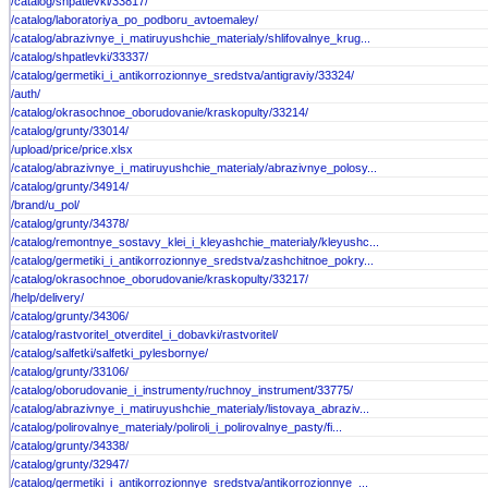
/catalog/shpatlevki/33817/
/catalog/laboratoriya_po_podboru_avtoemaley/
/catalog/abrazivnye_i_matiruyushchie_materialy/shlifovalnye_krug...
/catalog/shpatlevki/33337/
/catalog/germetiki_i_antikorrozionnye_sredstva/antigraviy/33324/
/auth/
/catalog/okrasochnoe_oborudovanie/kraskopulty/33214/
/catalog/grunty/33014/
/upload/price/price.xlsx
/catalog/abrazivnye_i_matiruyushchie_materialy/abrazivnye_polosy...
/catalog/grunty/34914/
/brand/u_pol/
/catalog/grunty/34378/
/catalog/remontnye_sostavy_klei_i_kleyashchie_materialy/kleyushc...
/catalog/germetiki_i_antikorrozionnye_sredstva/zashchitnoe_pokry...
/catalog/okrasochnoe_oborudovanie/kraskopulty/33217/
/help/delivery/
/catalog/grunty/34306/
/catalog/rastvoritel_otverditel_i_dobavki/rastvoritel/
/catalog/salfetki/salfetki_pylesbornye/
/catalog/grunty/33106/
/catalog/oborudovanie_i_instrumenty/ruchnoy_instrument/33775/
/catalog/abrazivnye_i_matiruyushchie_materialy/listovaya_abraziv...
/catalog/polirovalnye_materialy/poliroli_i_polirovalnye_pasty/fi...
/catalog/grunty/34338/
/catalog/grunty/32947/
/catalog/germetiki_i_antikorrozionnye_sredstva/antikorrozionnye_...