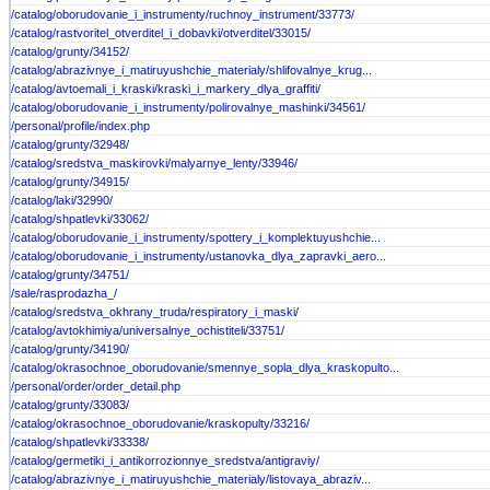
/catalog/oborudovanie_i_instrumenty/ruchnoy_instrument/33773/
/catalog/rastvoritel_otverditel_i_dobavki/otverditel/33015/
/catalog/grunty/34152/
/catalog/abrazivnye_i_matiruyushchie_materialy/shlifovalnye_krug...
/catalog/avtoemali_i_kraski/kraski_i_markery_dlya_graffiti/
/catalog/oborudovanie_i_instrumenty/polirovalnye_mashinki/34561/
/personal/profile/index.php
/catalog/grunty/32948/
/catalog/sredstva_maskirovki/malyarnye_lenty/33946/
/catalog/grunty/34915/
/catalog/laki/32990/
/catalog/shpatlevki/33062/
/catalog/oborudovanie_i_instrumenty/spottery_i_komplektuyushchie...
/catalog/oborudovanie_i_instrumenty/ustanovka_dlya_zapravki_aero...
/catalog/grunty/34751/
/sale/rasprodazha_/
/catalog/sredstva_okhrany_truda/respiratory_i_maski/
/catalog/avtokhimiya/universalnye_ochistiteli/33751/
/catalog/grunty/34190/
/catalog/okrasochnoe_oborudovanie/smennye_sopla_dlya_kraskopulto...
/personal/order/order_detail.php
/catalog/grunty/33083/
/catalog/okrasochnoe_oborudovanie/kraskopulty/33216/
/catalog/shpatlevki/33338/
/catalog/germetiki_i_antikorrozionnye_sredstva/antigraviy/
/catalog/abrazivnye_i_matiruyushchie_materialy/listovaya_abraziv...