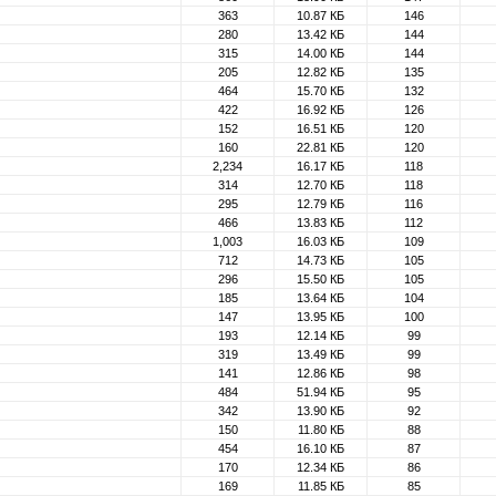
363
10.87 КБ
146
280
13.42 КБ
144
315
14.00 КБ
144
205
12.82 КБ
135
464
15.70 КБ
132
422
16.92 КБ
126
152
16.51 КБ
120
160
22.81 КБ
120
2,234
16.17 КБ
118
314
12.70 КБ
118
295
12.79 КБ
116
466
13.83 КБ
112
1,003
16.03 КБ
109
712
14.73 КБ
105
296
15.50 КБ
105
185
13.64 КБ
104
147
13.95 КБ
100
193
12.14 КБ
99
319
13.49 КБ
99
141
12.86 КБ
98
484
51.94 КБ
95
342
13.90 КБ
92
150
11.80 КБ
88
454
16.10 КБ
87
170
12.34 КБ
86
169
11.85 КБ
85