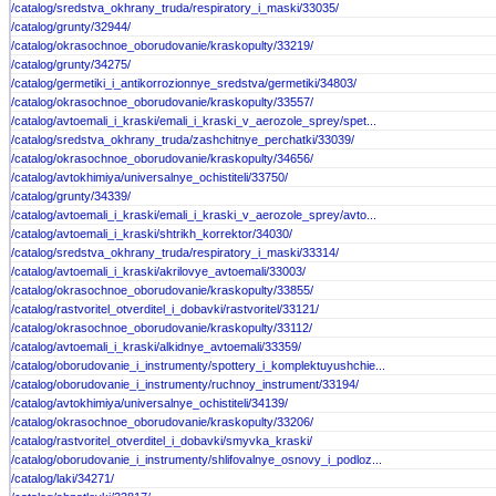
/catalog/sredstva_okhrany_truda/respiratory_i_maski/33035/
/catalog/grunty/32944/
/catalog/okrasochnoe_oborudovanie/kraskopulty/33219/
/catalog/grunty/34275/
/catalog/germetiki_i_antikorrozionnye_sredstva/germetiki/34803/
/catalog/okrasochnoe_oborudovanie/kraskopulty/33557/
/catalog/avtoemali_i_kraski/emali_i_kraski_v_aerozole_sprey/spet...
/catalog/sredstva_okhrany_truda/zashchitnye_perchatki/33039/
/catalog/okrasochnoe_oborudovanie/kraskopulty/34656/
/catalog/avtokhimiya/universalnye_ochistiteli/33750/
/catalog/grunty/34339/
/catalog/avtoemali_i_kraski/emali_i_kraski_v_aerozole_sprey/avto...
/catalog/avtoemali_i_kraski/shtrikh_korrektor/34030/
/catalog/sredstva_okhrany_truda/respiratory_i_maski/33314/
/catalog/avtoemali_i_kraski/akrilovye_avtoemali/33003/
/catalog/okrasochnoe_oborudovanie/kraskopulty/33855/
/catalog/rastvoritel_otverditel_i_dobavki/rastvoritel/33121/
/catalog/okrasochnoe_oborudovanie/kraskopulty/33112/
/catalog/avtoemali_i_kraski/alkidnye_avtoemali/33359/
/catalog/oborudovanie_i_instrumenty/spottery_i_komplektuyushchie...
/catalog/oborudovanie_i_instrumenty/ruchnoy_instrument/33194/
/catalog/avtokhimiya/universalnye_ochistiteli/34139/
/catalog/okrasochnoe_oborudovanie/kraskopulty/33206/
/catalog/rastvoritel_otverditel_i_dobavki/smyvka_kraski/
/catalog/oborudovanie_i_instrumenty/shlifovalnye_osnovy_i_podloz...
/catalog/laki/34271/