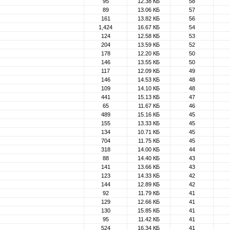
95
12.38 КБ
58
89
13.06 КБ
57
161
13.82 КБ
56
1,424
16.67 КБ
54
124
12.58 КБ
53
204
13.59 КБ
52
178
12.20 КБ
50
146
13.55 КБ
50
117
12.09 КБ
49
146
14.53 КБ
48
109
14.10 КБ
48
441
15.13 КБ
47
65
11.67 КБ
46
489
15.16 КБ
45
155
13.33 КБ
45
134
10.71 КБ
45
704
11.75 КБ
45
318
14.00 КБ
44
88
14.40 КБ
43
141
13.66 КБ
43
123
14.33 КБ
42
144
12.89 КБ
42
92
11.79 КБ
41
129
12.66 КБ
41
130
15.85 КБ
41
95
11.42 КБ
41
524
16.34 КБ
41