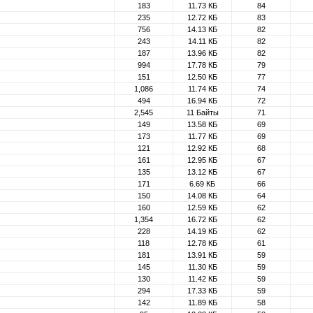
183
11.73 КБ
84
235
12.72 КБ
83
756
14.13 КБ
82
243
14.11 КБ
82
187
13.96 КБ
82
994
17.78 КБ
79
151
12.50 КБ
77
1,086
11.74 КБ
74
494
16.94 КБ
72
2,545
11 Байты
71
149
13.58 КБ
69
173
11.77 КБ
69
121
12.92 КБ
68
161
12.95 КБ
67
135
13.12 КБ
67
171
6.69 КБ
66
150
14.08 КБ
64
160
12.59 КБ
62
1,354
16.72 КБ
62
228
14.19 КБ
62
118
12.78 КБ
61
181
13.91 КБ
59
145
11.30 КБ
59
130
11.42 КБ
59
294
17.33 КБ
59
142
11.89 КБ
58