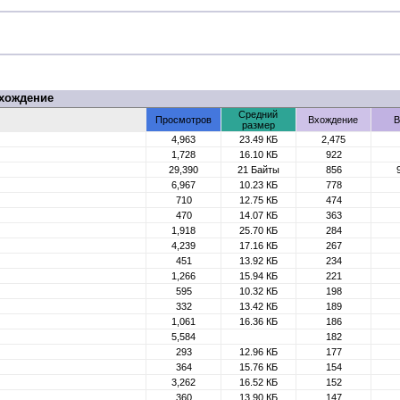
хождение
Средний
Просмотров
Вхождение
В
размер
4,963
23.49 КБ
2,475
1,728
16.10 КБ
922
29,390
21 Байты
856
6,967
10.23 КБ
778
710
12.75 КБ
474
470
14.07 КБ
363
1,918
25.70 КБ
284
4,239
17.16 КБ
267
451
13.92 КБ
234
1,266
15.94 КБ
221
595
10.32 КБ
198
332
13.42 КБ
189
1,061
16.36 КБ
186
5,584
182
293
12.96 КБ
177
364
15.76 КБ
154
3,262
16.52 КБ
152
360
13.90 КБ
147