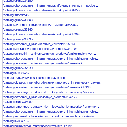
/catalog/grunty/34189/
/catalog/oborudovanie_i_instrumenty/shlifovalnye_osnovy_i_podloz...
/catalog/okrasochnoe_oborudovanie/kraskopulty/34658/
/catalog/shpatlevki/
/catalog/grunty/33803/
/catalog/avtoemali_i_kraski/akrilovye_avtoemali/33360/
/catalog/grunty/32946/
/catalog/okrasochnoe_oborudovanie/kraskopulty/33202/
/catalog/grunty/33095/
/catalog/avtoemali_i_kraski/shtrikh_korrektor/33736/
/catalog/laboratoriya_po_podboru_avtoemaley/34010/
/catalog/germetiki_i_antikorrozionnye_sredstva/antikorrozionnye_...
/catalog/oborudovanie_i_instrumenty/spottery_i_komplektuyushchie...
/catalog/germetiki_i_antikorrozionnye_sredstva/germetiki/
/catalog/grunty/32939/
/catalog/laki/33529/
/kontakt_2/glavnyy-ofis-internet-magazin.php
/catalog/okrasochnoe_oborudovanie/manometry_i_regulyatory_davlen...
/catalog/germetiki_i_antikorrozionnye_sredstva/germetiki/33330/
/catalog/remontnye_sostavy_klei_i_kleyashchie_materialy/steklotk...
/catalog/avtoemali_i_kraski/alkidnye_avtoemali/34250/
/catalog/grunty/33082/
/catalog/remontnye_sostavy_klei_i_kleyashchie_materialy/remontny...
/catalog/oborudovanie_i_instrumenty/spottery_i_komplektuyushchie...
/catalog/avtoemali_i_kraski/emali_i_kraski_v_aerozole_sprey/avto...
/catalog/laki/34272/
/catalog/polirovalnye_materialy/polirovalnye_krugi/