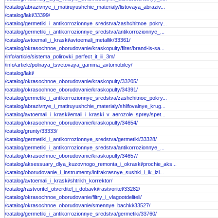
/catalog/abrazivnye_i_matiruyushchie_materialy/listovaya_abraziv...
/catalog/laki/33399/
/catalog/germetiki_i_antikorrozionnye_sredstva/zashchitnoe_pokry...
/catalog/germetiki_i_antikorrozionnye_sredstva/antikorrozionnye_...
/catalog/avtoemali_i_kraski/avtoemali_metallik/33361/
/catalog/okrasochnoe_oborudovanie/kraskopulty/filter/brand-is-sa...
/info/article/sistema_polirovki_perfect_it_iii_3m/
/info/article/polnaya_tsvetovaya_gamma_avtomobiley/
/catalog/laki/
/catalog/okrasochnoe_oborudovanie/kraskopulty/33205/
/catalog/okrasochnoe_oborudovanie/kraskopulty/34391/
/catalog/germetiki_i_antikorrozionnye_sredstva/zashchitnoe_pokry...
/catalog/abrazivnye_i_matiruyushchie_materialy/shlifovalnye_krug...
/catalog/avtoemali_i_kraski/emali_i_kraski_v_aerozole_sprey/spet...
/catalog/okrasochnoe_oborudovanie/kraskopulty/34654/
/catalog/grunty/33333/
/catalog/germetiki_i_antikorrozionnye_sredstva/germetiki/33328/
/catalog/germetiki_i_antikorrozionnye_sredstva/antikorrozionnye_...
/catalog/okrasochnoe_oborudovanie/kraskopulty/34657/
/catalog/aksessuary_dlya_kuzovnogo_remonta_i_okraski/prochie_aks...
/catalog/oborudovanie_i_instrumenty/infrakrasnye_sushki_i_ik_izl...
/catalog/avtoemali_i_kraski/shtrikh_korrektor/
/catalog/rastvoritel_otverditel_i_dobavki/rastvoritel/33282/
/catalog/okrasochnoe_oborudovanie/filtry_i_vlagootdeliteli/
/catalog/okrasochnoe_oborudovanie/smennye_bachki/33527/
/catalog/germetiki_i_antikorrozionnye_sredstva/germetiki/33760/