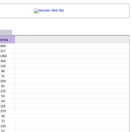
ыход
900
317
9,656
304
143
86
31
204
81
132
53
54
118
379
43
72
134
52