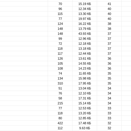
70
15.19 КБ
41
96
12.34 КБ
40
115
13.30 КБ
40
77
19.97 КБ
40
124
16.22 КБ
38
148
13.79 КБ
38
148
43.93 КБ
37
99
12.96 КБ
37
72
12.18 КБ
37
118
13.18 КБ
37
117
12.44 КБ
37
126
13.61 КБ
36
105
14.55 КБ
36
108
14.23 КБ
36
74
11.65 КБ
35
134
15.98 КБ
35
310
17.95 КБ
35
51
13.04 КБ
34
76
12.10 КБ
34
58
17.31 КБ
34
215
15.14 КБ
34
77
12.53 КБ
33
118
13.20 КБ
33
80
12.85 КБ
33
422
17.48 КБ
32
112
9.63 КБ
32