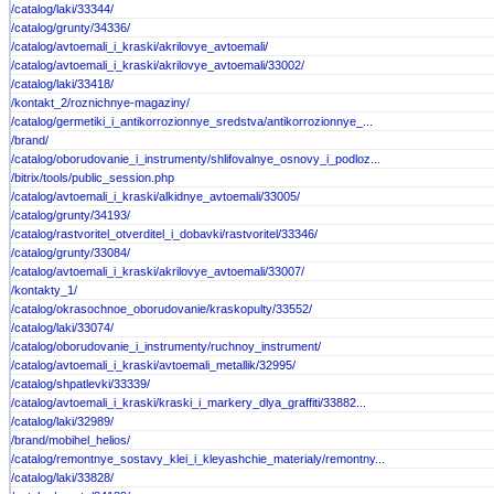
/catalog/laki/33344/
/catalog/grunty/34336/
/catalog/avtoemali_i_kraski/akrilovye_avtoemali/
/catalog/avtoemali_i_kraski/akrilovye_avtoemali/33002/
/catalog/laki/33418/
/kontakt_2/roznichnye-magaziny/
/catalog/germetiki_i_antikorrozionnye_sredstva/antikorrozionnye_...
/brand/
/catalog/oborudovanie_i_instrumenty/shlifovalnye_osnovy_i_podloz...
/bitrix/tools/public_session.php
/catalog/avtoemali_i_kraski/alkidnye_avtoemali/33005/
/catalog/grunty/34193/
/catalog/rastvoritel_otverditel_i_dobavki/rastvoritel/33346/
/catalog/grunty/33084/
/catalog/avtoemali_i_kraski/akrilovye_avtoemali/33007/
/kontakty_1/
/catalog/okrasochnoe_oborudovanie/kraskopulty/33552/
/catalog/laki/33074/
/catalog/oborudovanie_i_instrumenty/ruchnoy_instrument/
/catalog/avtoemali_i_kraski/avtoemali_metallik/32995/
/catalog/shpatlevki/33339/
/catalog/avtoemali_i_kraski/kraski_i_markery_dlya_graffiti/33882...
/catalog/laki/32989/
/brand/mobihel_helios/
/catalog/remontnye_sostavy_klei_i_kleyashchie_materialy/remontny...
/catalog/laki/33828/