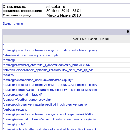
sibcolor.ru
Статистика за:
30 Июль 2019 - 23:01
Последнее обновление:
Месяц Июнь 2019
Отчетный период:
Закрыть окно
В
Total: 1,595 Различные url
/
/catalog/germetiki_i_antikorrozionnye_sredstva/zashchitnoe_pokry...
/bitrix/tools/conversion/ajax_counter.php
/catalog/
/catalog/rastvoritel_otverditel_i_dobavki/smyvka_kraski/33347/
/info/article/podrobnoe_opisanie_kraskopultov_serii_hvlp_rp_lvlp...
/basket/
/catalog/okrasochnoe_oborudovanie/kraskopulty/
/catalog/germetiki_i_antikorrozionnye_sredstva/zashchitnoe_pokry...
/catalog/oborudovanie_i_instrumenty/spottery_i_komplektuyushchie...
/catalog/avtoemali_i_kraski/
/company/podbor-avtoemaley.php
/catalog/polirovalnye_materialy/poliroli_i_polirovalnye_pasty/
/bitrix/spread.php
/catalog/germetiki_i_antikorrozionnye_sredstva/germetiki/32965/
/catalog/avtoemali_i_kraski/emali_i_kraski_v_aerozole_sprey/avto...
/catalog/grunty/
/catalog/materialy_dlya_vkleyki_avtomobilnykh_stekol/stekolnyy_k...