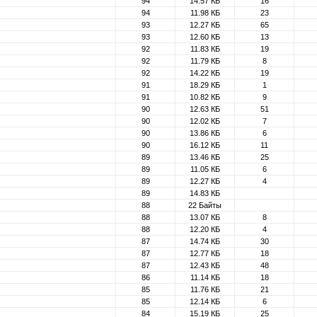
94
14.57 КБ
16
94
11.98 КБ
23
93
12.27 КБ
65
93
12.60 КБ
13
92
11.83 КБ
19
92
11.79 КБ
8
92
14.22 КБ
19
91
18.29 КБ
1
91
10.82 КБ
9
90
12.63 КБ
51
90
12.02 КБ
7
90
13.86 КБ
6
90
16.12 КБ
11
89
13.46 КБ
25
89
11.05 КБ
6
89
12.27 КБ
4
89
14.83 КБ
88
22 Байты
88
13.07 КБ
8
88
12.20 КБ
4
87
14.74 КБ
30
87
12.77 КБ
18
87
12.43 КБ
48
86
11.14 КБ
18
85
11.76 КБ
21
85
12.14 КБ
6
84
15.19 КБ
25