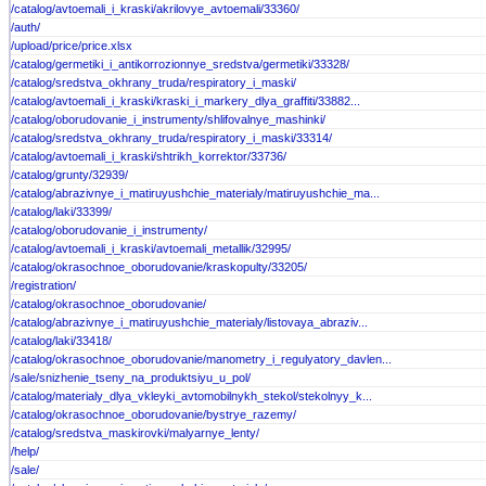
/catalog/avtoemali_i_kraski/akrilovye_avtoemali/33360/
/auth/
/upload/price/price.xlsx
/catalog/germetiki_i_antikorrozionnye_sredstva/germetiki/33328/
/catalog/sredstva_okhrany_truda/respiratory_i_maski/
/catalog/avtoemali_i_kraski/kraski_i_markery_dlya_graffiti/33882...
/catalog/oborudovanie_i_instrumenty/shlifovalnye_mashinki/
/catalog/sredstva_okhrany_truda/respiratory_i_maski/33314/
/catalog/avtoemali_i_kraski/shtrikh_korrektor/33736/
/catalog/grunty/32939/
/catalog/abrazivnye_i_matiruyushchie_materialy/matiruyushchie_ma...
/catalog/laki/33399/
/catalog/oborudovanie_i_instrumenty/
/catalog/avtoemali_i_kraski/avtoemali_metallik/32995/
/catalog/okrasochnoe_oborudovanie/kraskopulty/33205/
/registration/
/catalog/okrasochnoe_oborudovanie/
/catalog/abrazivnye_i_matiruyushchie_materialy/listovaya_abraziv...
/catalog/laki/33418/
/catalog/okrasochnoe_oborudovanie/manometry_i_regulyatory_davlen...
/sale/snizhenie_tseny_na_produktsiyu_u_pol/
/catalog/materialy_dlya_vkleyki_avtomobilnykh_stekol/stekolnyy_k...
/catalog/okrasochnoe_oborudovanie/bystrye_razemy/
/catalog/sredstva_maskirovki/malyarnye_lenty/
/help/
/sale/