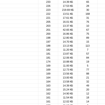
233
14.39 КБ
65
226
17.53 КБ
28
223
219.69 КБ
30
222
13.51 КБ
168
221
17.61 КБ
31
205
16.01 КБ
76
203
13.37 КБ
10
201
42.65 КБ
67
200
16.86 КБ
75
198
12.80 КБ
89
197
14.70 КБ
15
188
13.13 КБ
113
182
11.20 КБ
7
181
13.87 КБ
57
181
12.06 КБ
84
174
10.88 КБ
19
169
11.00 КБ
5
169
12.73 КБ
77
169
13.56 КБ
88
164
13.00 КБ
21
164
13.58 КБ
32
163
14.39 КБ
49
163
15.24 КБ
20
162
14.90 КБ
12
161
11.54 КБ
18
161
12.02 КБ
14