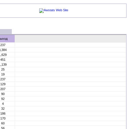
ыход
237
4,384
1,629
451
1,139
25
19
237
129
207
90
92
4
32
186
170
60
56