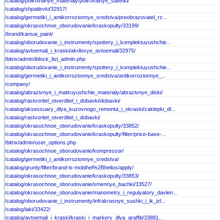
/catalog/polirovalnye_materialy/polirovalnye_salfetki/
/catalog/shpatlevki/32917/
/catalog/germetiki_i_antikorrozionnye_sredstva/preobrazovatel_rz...
/catalog/okrasochnoe_oborudovanie/kraskopulty/33199/
/brand/kansai_paint/
/catalog/oborudovanie_i_instrumenty/spottery_i_komplektuyushchie...
/catalog/avtoemali_i_kraski/akrilovye_avtoemali/32975/
/bitrix/admin/iblock_list_admin.php
/catalog/oborudovanie_i_instrumenty/spottery_i_komplektuyushchie...
/catalog/germetiki_i_antikorrozionnye_sredstva/antikorrozionnye_...
/company/
/catalog/abrazivnye_i_matiruyushchie_materialy/abrazivnye_diski/
/catalog/rastvoritel_otverditel_i_dobavki/dobavki/
/catalog/aksessuary_dlya_kuzovnogo_remonta_i_okraski/zaklepki_dl...
/catalog/rastvoritel_otverditel_i_dobavki/
/catalog/okrasochnoe_oborudovanie/kraskopulty/33852/
/catalog/okrasochnoe_oborudovanie/kraskopulty/filter/price-base-...
/bitrix/admin/user_options.php
/catalog/okrasochnoe_oborudovanie/kompressor/
/catalog/germetiki_i_antikorrozionnye_sredstva/
/catalog/grunty/filter/brand-is-mobihel%2Bhelios/apply/
/catalog/okrasochnoe_oborudovanie/kraskopulty/33853/
/catalog/okrasochnoe_oborudovanie/smennye_bachki/33527/
/catalog/okrasochnoe_oborudovanie/manometry_i_regulyatory_davlen...
/catalog/oborudovanie_i_instrumenty/infrakrasnye_sushki_i_ik_izl...
/catalog/laki/33422/
/catalog/avtoemali_i_kraski/kraski_i_markery_dlya_graffiti/33881...