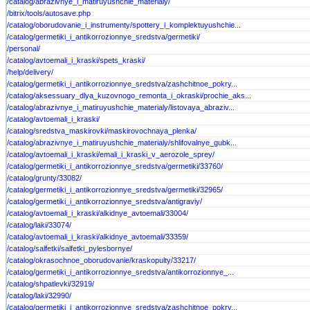
/catalog/abrazivnye_i_matiruyushchie_materialy/
/bitrix/tools/autosave.php
/catalog/oborudovanie_i_instrumenty/spottery_i_komplektuyushchie...
/catalog/germetiki_i_antikorrozionnye_sredstva/germetiki/
/personal/
/catalog/avtoemali_i_kraski/spets_kraski/
/help/delivery/
/catalog/germetiki_i_antikorrozionnye_sredstva/zashchitnoe_pokry...
/catalog/aksessuary_dlya_kuzovnogo_remonta_i_okraski/prochie_aks...
/catalog/abrazivnye_i_matiruyushchie_materialy/listovaya_abraziv...
/catalog/avtoemali_i_kraski/
/catalog/sredstva_maskirovki/maskirovochnaya_plenka/
/catalog/abrazivnye_i_matiruyushchie_materialy/shlifovalnye_gubk...
/catalog/avtoemali_i_kraski/emali_i_kraski_v_aerozole_sprey/
/catalog/germetiki_i_antikorrozionnye_sredstva/germetiki/33760/
/catalog/grunty/33082/
/catalog/germetiki_i_antikorrozionnye_sredstva/germetiki/32965/
/catalog/germetiki_i_antikorrozionnye_sredstva/antigraviy/
/catalog/avtoemali_i_kraski/alkidnye_avtoemali/33004/
/catalog/laki/33074/
/catalog/avtoemali_i_kraski/alkidnye_avtoemali/33359/
/catalog/salfetki/salfetki_pylesbornye/
/catalog/okrasochnoe_oborudovanie/kraskopulty/33217/
/catalog/germetiki_i_antikorrozionnye_sredstva/antikorrozionnye_...
/catalog/shpatlevki/32919/
/catalog/laki/32990/
/catalog/germetiki_i_antikorrozionnye_sredstva/zashchitnoe_pokry...