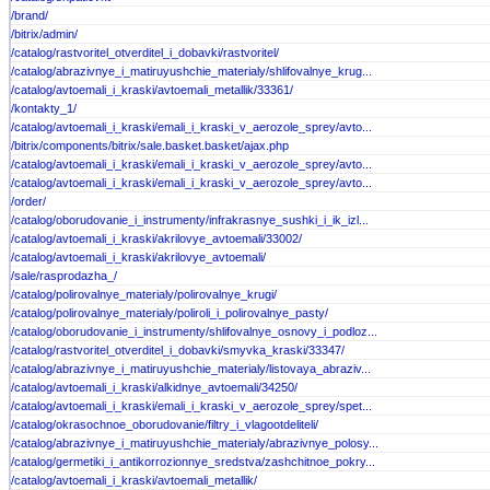
/brand/
/bitrix/admin/
/catalog/rastvoritel_otverditel_i_dobavki/rastvoritel/
/catalog/abrazivnye_i_matiruyushchie_materialy/shlifovalnye_krug...
/catalog/avtoemali_i_kraski/avtoemali_metallik/33361/
/kontakty_1/
/catalog/avtoemali_i_kraski/emali_i_kraski_v_aerozole_sprey/avto...
/bitrix/components/bitrix/sale.basket.basket/ajax.php
/catalog/avtoemali_i_kraski/emali_i_kraski_v_aerozole_sprey/avto...
/catalog/avtoemali_i_kraski/emali_i_kraski_v_aerozole_sprey/avto...
/order/
/catalog/oborudovanie_i_instrumenty/infrakrasnye_sushki_i_ik_izl...
/catalog/avtoemali_i_kraski/akrilovye_avtoemali/33002/
/catalog/avtoemali_i_kraski/akrilovye_avtoemali/
/sale/rasprodazha_/
/catalog/polirovalnye_materialy/polirovalnye_krugi/
/catalog/polirovalnye_materialy/poliroli_i_polirovalnye_pasty/
/catalog/oborudovanie_i_instrumenty/shlifovalnye_osnovy_i_podloz...
/catalog/rastvoritel_otverditel_i_dobavki/smyvka_kraski/33347/
/catalog/abrazivnye_i_matiruyushchie_materialy/listovaya_abraziv...
/catalog/avtoemali_i_kraski/alkidnye_avtoemali/34250/
/catalog/avtoemali_i_kraski/emali_i_kraski_v_aerozole_sprey/spet...
/catalog/okrasochnoe_oborudovanie/filtry_i_vlagootdeliteli/
/catalog/abrazivnye_i_matiruyushchie_materialy/abrazivnye_polosy...
/catalog/germetiki_i_antikorrozionnye_sredstva/zashchitnoe_pokry...
/catalog/avtoemali_i_kraski/avtoemali_metallik/