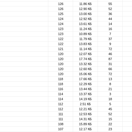
126
11.86 КБ
55
126
12.90 КБ
52
125
13.00 КБ
36
124
12.92 КБ
44
124
13.61 КБ
14
123
11.24 КБ
16
123
10.89 КБ
7
122
11.79 КБ
37
122
13.83 КБ
9
121
11.14 КБ
72
120
12.07 КБ
46
120
17.74 КБ
87
120
13.32 КБ
31
120
12.60 КБ
66
120
15.06 КБ
72
118
17.66 КБ
13
118
12.29 КБ
8
116
13.44 КБ
21
114
13.37 КБ
3
114
14.19 КБ
18
112
2.51 КБ
5
112
12.21 КБ
45
111
12.53 КБ
52
111
14.31 КБ
15
108
15.89 КБ
22
107
12.17 КБ
23