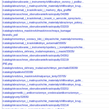
/catalog/oborudovanie_i_instrumenty/shlifovalnye_osnovy_i_podloz...
/catalog/abrazivnye_i_matiruyushchie_materialy/shlifovalnye_krug...
/catalog/avtoemali_i_kraski/kraski_i_markery_dlya_graffiti/
/catalog/okrasochnoe_oborudovanie/kraskopulty/34288/
/catalog/avtoemali_i_kraski/emali_i_kraski_v_aerozole_sprey/avto...
/catalog/abrazivnye_i_matiruyushchie_materialy/abrazivnye_polosy...
/catalog/okrasochnoe_oborudovanie/kraskopulty/33203/
/catalog/sredstva_maskirovki/maskirovochnaya_bumaga/
/brand/u_pol/
/catalog/remontnye_sostavy_klei_i_kleyashchie_materialy/remontny...
/catalog/avtoemali_i_kraski/alkidnye_avtoemali/33005/
/catalog/oborudovanie_i_instrumenty/spottery_i_komplektuyushchie...
/catalog/sredstva_okhrany_truda/respiratory_i_maski/33035/
/catalog/okrasochnoe_oborudovanie/kraskopulty/34391/
/catalog/okrasochnoe_oborudovanie/kraskopulty/33219/
/PIE.php
/catalog/sredstva_okhrany_truda/zashchitnye_perchatki/33039/
/catalog/shpatlevki/33338/
/catalog/sredstva_maskirovki/malyarnye_lenty/33705/
/catalog/abrazivnye_i_matiruyushchie_materialy/shlifovalnye_gubk...
/catalog/abrazivnye_i_matiruyushchie_materialy/shlifovalnye_krug...
/catalog/okrasochnoe_oborudovanie/kraskopulty/33201/
/catalog/germetiki_i_antikorrozionnye_sredstva/antikorrozionnye_...
/catalog/grunty/32835/
/catalog/abrazivnye_i_matiruyushchie_materialy/shlifovalnye_krug...
/catalog/okrasochnoe_oborudovanie/kraskopulty/33214/