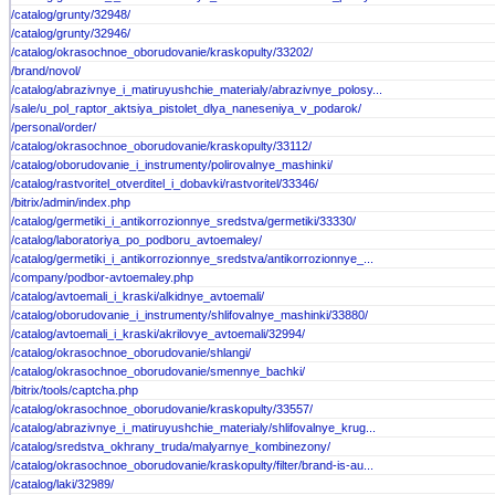
/catalog/grunty/32948/
/catalog/grunty/32946/
/catalog/okrasochnoe_oborudovanie/kraskopulty/33202/
/brand/novol/
/catalog/abrazivnye_i_matiruyushchie_materialy/abrazivnye_polosy...
/sale/u_pol_raptor_aktsiya_pistolet_dlya_naneseniya_v_podarok/
/personal/order/
/catalog/okrasochnoe_oborudovanie/kraskopulty/33112/
/catalog/oborudovanie_i_instrumenty/polirovalnye_mashinki/
/catalog/rastvoritel_otverditel_i_dobavki/rastvoritel/33346/
/bitrix/admin/index.php
/catalog/germetiki_i_antikorrozionnye_sredstva/germetiki/33330/
/catalog/laboratoriya_po_podboru_avtoemaley/
/catalog/germetiki_i_antikorrozionnye_sredstva/antikorrozionnye_...
/company/podbor-avtoemaley.php
/catalog/avtoemali_i_kraski/alkidnye_avtoemali/
/catalog/oborudovanie_i_instrumenty/shlifovalnye_mashinki/33880/
/catalog/avtoemali_i_kraski/akrilovye_avtoemali/32994/
/catalog/okrasochnoe_oborudovanie/shlangi/
/catalog/okrasochnoe_oborudovanie/smennye_bachki/
/bitrix/tools/captcha.php
/catalog/okrasochnoe_oborudovanie/kraskopulty/33557/
/catalog/abrazivnye_i_matiruyushchie_materialy/shlifovalnye_krug...
/catalog/sredstva_okhrany_truda/malyarnye_kombinezony/
/catalog/okrasochnoe_oborudovanie/kraskopulty/filter/brand-is-au...
/catalog/laki/32989/