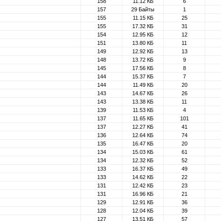
158
11.12 КБ
6
157
29 Байты
1
155
11.15 КБ
25
155
17.32 КБ
31
154
12.95 КБ
12
151
13.80 КБ
11
149
12.92 КБ
13
148
13.72 КБ
9
145
17.56 КБ
8
144
15.37 КБ
7
144
11.49 КБ
20
143
14.67 КБ
26
143
13.38 КБ
11
139
11.53 КБ
4
137
11.65 КБ
101
137
12.27 КБ
41
136
12.64 КБ
74
135
16.47 КБ
20
134
15.03 КБ
61
134
12.32 КБ
52
133
16.37 КБ
49
133
14.62 КБ
22
131
12.42 КБ
23
131
16.96 КБ
21
129
12.91 КБ
36
128
12.04 КБ
39
127
13.51 КБ
57