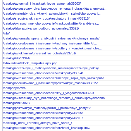
/catalog/avtoemali_i_kraski/akrilovye_avtoemali/33003/
/catalog/aksessuary_dlya_kuzovnogo_remonta_i_okraski/tara_emkost...
/catalog/materialy_dlya_vkleyki_avtomobilnykh_stekol/oborudovani...
/catalog/sredstva_okhrany_truda/respiratory_i_maski/33315/
/catalog/okrasochnoe_oborudovanie/kraskopulty/filter/brand-is-sa...
/catalog/laboratoriya_po_podboru_avtoemaley/33521/
/info/
/catalog/avtomasla_spets_zhidkosti_i_avtosmazki/motornye_masla/
/catalog/oborudovanie_i_instrumenty/ruchnoy_instrument/filter/cl...
/catalog/oborudovanie_i_instrumenty/spottery_i_komplektuyushchie...
/catalog/avtokhimiya/universalnye_ochistiteli/33751/
/catalog/laki/33344/
/bitrix/admin/iblock_templates.ajax.php
/catalog/abrazivnye_i_matiruyushchie_materialy/abrazivnye_polosy...
/catalog/okrasochnoe_oborudovanie/kraskopulty/33554/
/catalog/okrasochnoe_oborudovanie/smennye_sopla_dlya_kraskopulto...
/catalog/oborudovanie_i_instrumenty/polirovalnye_mashinki/33815/
/company/news/
/catalog/okrasochnoe_oborudovanie/filtry_i_vlagootdeliteli/33253...
/catalog/aksessuary_dlya_kuzovnogo_remonta_i_okraski/proyavochno...
/catalog/laki/33076/
/catalog/polirovalnye_materialy/poliroli_i_polirovalnye_pasty/33...
/catalog/okrasochnoe_oborudovanie/kraskopulty/33865/
/catalog/okrasochnoe_oborudovanie/kraskopulty/33851/
/sale/kupi_odnu_korobku_aktsiya_novo_sobra_/
/catalog/okrasochnoe_oborudovanie/derzhateli_kraskopultov/