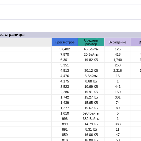
ес страницы
Средний
Просмотров
Вхождение
В
размер
37,402
45 Байты
125
7,870
20 Байты
418
6,301
19.82 КБ
1,740
5,351
258
4,513
30.12 КБ
2,316
4,476
3 Байты
16
4,175
8.68 КБ
1
3,523
10.69 КБ
441
2,286
15.91 КБ
150
1,742
15.27 КБ
301
1,439
15.65 КБ
74
1,277
15.67 КБ
89
1,010
598 Байты
5
996
382 Байты
1
899
14.79 КБ
388
891
8.31 КБ
11
850
16.06 КБ
47
818
16.80 КБ
50