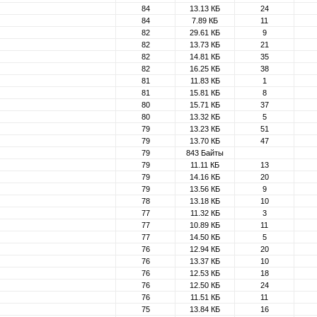
84
13.13 КБ
24
84
7.89 КБ
11
82
29.61 КБ
9
82
13.73 КБ
21
82
14.81 КБ
35
82
16.25 КБ
38
81
11.83 КБ
1
81
15.81 КБ
8
80
15.71 КБ
37
80
13.32 КБ
5
79
13.23 КБ
51
79
13.70 КБ
47
79
843 Байты
79
11.11 КБ
13
79
14.16 КБ
20
79
13.56 КБ
9
78
13.18 КБ
10
77
11.32 КБ
3
77
10.89 КБ
11
77
14.50 КБ
5
76
12.94 КБ
20
76
13.37 КБ
10
76
12.53 КБ
18
76
12.50 КБ
24
76
11.51 КБ
11
75
13.84 КБ
16