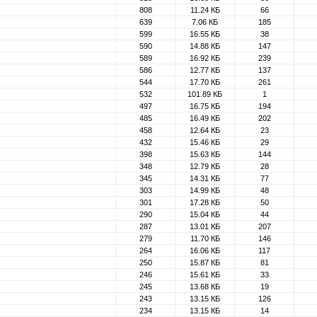
808
11.24 КБ
66
639
7.06 КБ
185
599
16.55 КБ
38
590
14.88 КБ
147
589
16.92 КБ
239
586
12.77 КБ
137
544
17.70 КБ
261
532
101.89 КБ
1
497
16.75 КБ
194
485
16.49 КБ
202
458
12.64 КБ
23
432
15.46 КБ
29
398
15.63 КБ
144
348
12.79 КБ
28
345
14.31 КБ
77
303
14.99 КБ
48
301
17.28 КБ
50
290
15.04 КБ
44
287
13.01 КБ
207
279
11.70 КБ
146
264
16.06 КБ
117
250
15.87 КБ
81
246
15.61 КБ
33
245
13.68 КБ
19
243
13.15 КБ
126
234
13.15 КБ
14