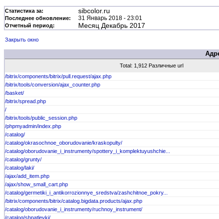
sibcolor.ru
Статистика за:
31 Январь 2018 - 23:01
Последнее обновление:
Месяц Декабрь 2017
Отчетный период:
Закрыть окно
Адр
Total: 1,912 Различные url
/bitrix/components/bitrix/pull.request/ajax.php
/bitrix/tools/conversion/ajax_counter.php
/basket/
/bitrix/spread.php
/
/bitrix/tools/public_session.php
/phpmyadmin/index.php
/catalog/
/catalog/okrasochnoe_oborudovanie/kraskopulty/
/catalog/oborudovanie_i_instrumenty/spottery_i_komplektuyushchie...
/catalog/grunty/
/catalog/laki/
/ajax/add_item.php
/ajax/show_small_cart.php
/catalog/germetiki_i_antikorrozionnye_sredstva/zashchitnoe_pokry...
/bitrix/components/bitrix/catalog.bigdata.products/ajax.php
/catalog/oborudovanie_i_instrumenty/ruchnoy_instrument/
/catalog/shpatlevki/