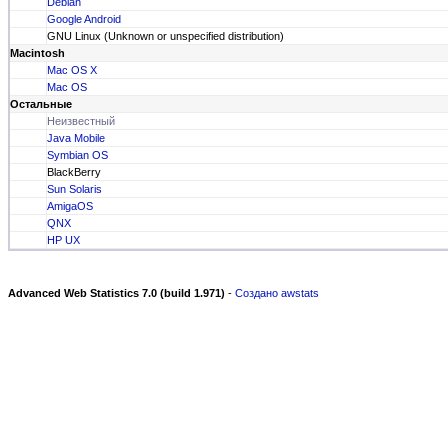
Debian
Google Android
GNU Linux (Unknown or unspecified distribution)
Macintosh
Mac OS X
Mac OS
Остальные
Неизвестный
Java Mobile
Symbian OS
BlackBerry
Sun Solaris
AmigaOS
QNX
HP UX
Advanced Web Statistics 7.0 (build 1.971)
-
Создано awstats