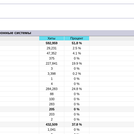
ионные системы
Хиты
Процент
592,959
51.8 %
29,231
2.5 %
47,352
4.1 %
375
0 %
227,841
19.9 %
3
0 %
3,398
0.2 %
1
0 %
4
0 %
284,283
24.8 %
88
0 %
100
0 %
283
0 %
205
0 %
203
0 %
2
0 %
432,509
37.8 %
1,041
0 %