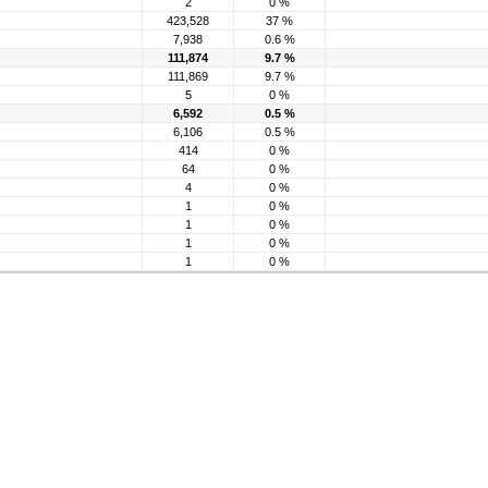
2
0 %
423,528
37 %
7,938
0.6 %
111,874
9.7 %
111,869
9.7 %
5
0 %
6,592
0.5 %
6,106
0.5 %
414
0 %
64
0 %
4
0 %
1
0 %
1
0 %
1
0 %
1
0 %