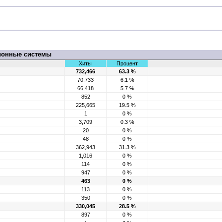
ионные системы
Хиты
Процент
732,466
63.3 %
70,733
6.1 %
66,418
5.7 %
852
0 %
225,665
19.5 %
1
0 %
3,709
0.3 %
20
0 %
48
0 %
362,943
31.3 %
1,016
0 %
114
0 %
947
0 %
463
0 %
113
0 %
350
0 %
330,045
28.5 %
897
0 %