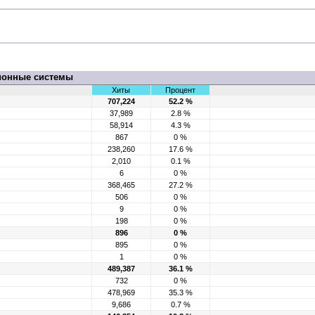
ионные системы
Хиты
Процент
707,224
52.2 %
37,989
2.8 %
58,914
4.3 %
867
0 %
238,260
17.6 %
2,010
0.1 %
6
0 %
368,465
27.2 %
506
0 %
9
0 %
198
0 %
896
0 %
895
0 %
1
0 %
489,387
36.1 %
732
0 %
478,969
35.3 %
9,686
0.7 %