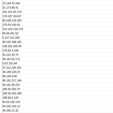
37.194.70.164
31.173.85.41
191.101.55.170
178.187.154.67
95.108.133.204
176.59.140.43
213.142.216.178
95.68.201.52
5.137.112.202
85.192.188.182
138.201.255.45
178.62.4.246
91.222.34.73
46.161.62.172
5.62.152.84
37.112.226.152
46.148.120.23
85.140.3.60
95.181.217.146
46.161.58.231
185.50.250.70
185.50.250.189
188.68.0.120
94.26.192.144
94.242.163.13
46.250.21.32