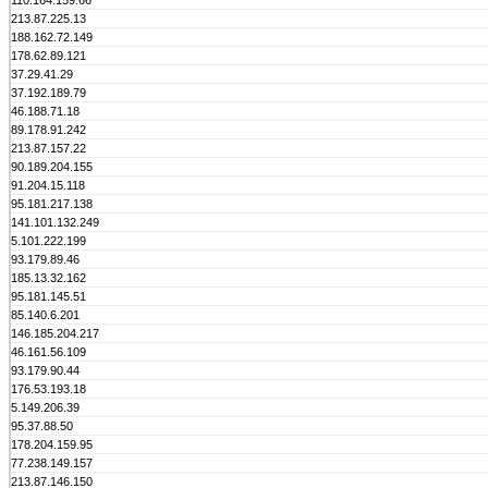
110.164.159.66
213.87.225.13
188.162.72.149
178.62.89.121
37.29.41.29
37.192.189.79
46.188.71.18
89.178.91.242
213.87.157.22
90.189.204.155
91.204.15.118
95.181.217.138
141.101.132.249
5.101.222.199
93.179.89.46
185.13.32.162
95.181.145.51
85.140.6.201
146.185.204.217
46.161.56.109
93.179.90.44
176.53.193.18
5.149.206.39
95.37.88.50
178.204.159.95
77.238.149.157
213.87.146.150