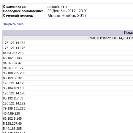
sibcolor.ru
Статистика за:
30 Декабрь 2017 - 23:01
Последнее обновление:
Месяц Ноябрь 2017
Отчетный период:
Закрыть окно
Посл
Total : 0 Известные, 14,761 
176.121.14.164
176.121.14.176
84.53.237.215
66.102.9.143
94.26.194.47
94.26.193.177
95.108.225.203
89.169.36.32
176.121.14.173
35.184.189.105
176.121.14.170
85.132.117.53
176.121.14.172
79.139.131.213
46.4.89.220
66.102.9.145
5.128.207.40
5.44.168.205