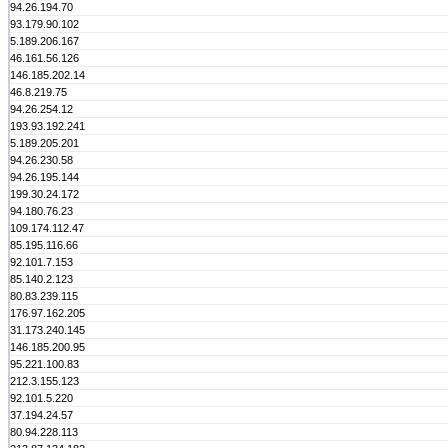
94.26.194.70
93.179.90.102
5.189.206.167
46.161.56.126
146.185.202.14
46.8.219.75
94.26.254.12
193.93.192.241
5.189.205.201
94.26.230.58
94.26.195.144
199.30.24.172
94.180.76.23
109.174.112.47
85.195.116.66
92.101.7.153
85.140.2.123
80.83.239.115
176.97.162.205
31.173.240.145
146.185.200.95
95.221.100.83
212.3.155.123
92.101.5.220
37.194.24.57
80.94.228.113