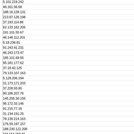
5.101.219.242
46.161.56.68
188.16.128.131
213.87.126.198
37.193.114.88
62.133.162.205
191.101.55.67
46.148.112.201
5.18.236.81
91.243.91.231
46.243.173.47
185.101.69.55
95.181.177.62
37.18.42.125
79.133.107.163
5.128.206.194
31.173.171.203
37.228.93.80
90.189.207.76
145.255.30.155
95.172.33.146
91.215.77.18
31.134.191.25
78.139.214.163
176.59.197.157
188.230.122.206