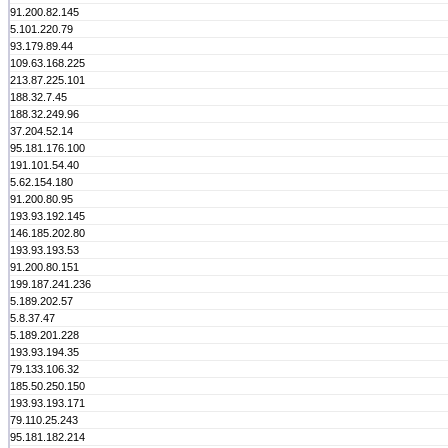
91.200.82.145
5.101.220.79
93.179.89.44
109.63.168.225
213.87.225.101
188.32.7.45
188.32.249.96
37.204.52.14
95.181.176.100
191.101.54.40
5.62.154.180
91.200.80.95
193.93.192.145
146.185.202.80
193.93.193.53
91.200.80.151
199.187.241.236
5.189.202.57
5.8.37.47
5.189.201.228
193.93.194.35
79.133.106.32
185.50.250.150
193.93.193.171
79.110.25.243
95.181.182.214