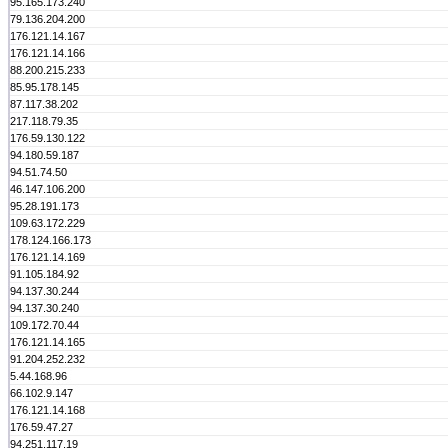
95.165.173.240
79.136.204.200
176.121.14.167
176.121.14.166
88.200.215.233
85.95.178.145
87.117.38.202
217.118.79.35
176.59.130.122
94.180.59.187
94.51.74.50
46.147.106.200
95.28.191.173
109.63.172.229
178.124.166.173
176.121.14.169
91.105.184.92
94.137.30.244
94.137.30.240
109.172.70.44
176.121.14.165
91.204.252.232
5.44.168.96
66.102.9.147
176.121.14.168
176.59.47.27
94.251.117.19