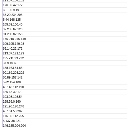
213.87.134.182
176.59.42.172
66.102.9.19
37.20.234.203
5.44.168.125
185.89.100.40
37.205.67.126
91.200.82.158
176.210.245.149
109.195.149.93
85.140.22.172
213.87.121.129
195.211.23.222
37.9.40.69
188.163.81.83
90.189.203.202
80.89.157.142
5.62.154.108
46.148.112.190
185.13.32.17
193.93.193.54
188.68.0.160
191.96.170.248
46.161.58.207
176.59.112.255
5.137.38.221
146.185.204.204