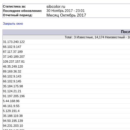
sibcolor.ru
Статистика за:
30 Ноябрь 2017 - 23:01
Последнее обновление:
Месяц Октябрь 2017
Отчетный период:
Закрыть окно
Посл
Total : 3 Известные, 14,174 Неизвестный -
31.173.240.122
66.102.9.147
87.117.37.189
37.140.189.207
109.237.157.81
46.35.249.120
89.169.36.32
66.102.9.143
66.102.9.145
35.184.175.98
91.124.21.21
91.197.205.196
5.44.168.96
46.161.9.55
5.129.191.4
35.188.119.38
94.50.195.139
94.231.203.10