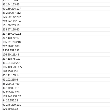
95.70.81.124
91.144.183.86
90.189.224.127
83.220.237.112
176.59.142.202
213.24.113.154
151.80.203.181
213.87.128.60
217.197.240.12
217.118.79.42
195.211.23.218
212.96.80.180
5.137.159.191
176.50.111.43
217.118.78.112
46.118.159.224
185.124.230.177
178.75.0.151
83.171.105.14
91.102.218.6
88.200.137.69
46.149.80.118
37.205.67.126
109.248.234.32
94.26.253.23
92.248.229.101
176.59.55.32