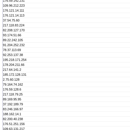
176.59.142.231
109.96.212.223
176.121.14.111
176.121.14.113
37.54.75.60
217.118.83.224
82.208.127.170
93.174.51.66
89.22.242.105
91.204.252.232
78.37.113.69
92.253.137.38
195.218.171.254
178.204.211.66
217.64.141.2
185.172.128.131
2.75.60.128
79.164.74.162
176.59.128.6
217.118.79.25
89.169.95.95
37.192.189.79
83.246.166.97
188.162.14.1
82.200.40.238
176.51.251.156
109.63.131.217