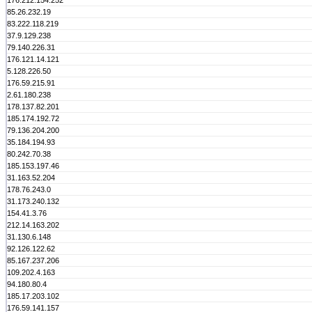
176.212.154.252
85.26.232.19
83.222.118.219
37.9.129.238
79.140.226.31
176.121.14.121
5.128.226.50
176.59.215.91
2.61.180.238
178.137.82.201
185.174.192.72
79.136.204.200
35.184.194.93
80.242.70.38
185.153.197.46
31.163.52.204
178.76.243.0
31.173.240.132
154.41.3.76
212.14.163.202
31.130.6.148
92.126.122.62
85.167.237.206
109.202.4.163
94.180.80.4
185.17.203.102
176.59.141.157