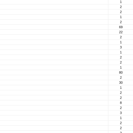
1
2
2
1
2
69
22
2
1
3
1
2
2
1
80
2
30
1
2
2
8
2
3
1
2
2