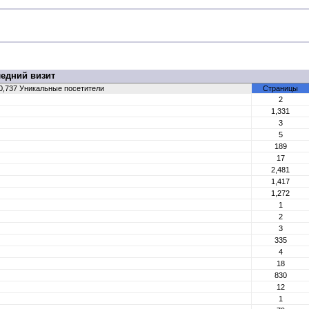
едний визит
 10,737 Уникальные посетители
Страницы
2
1,331
3
5
189
17
2,481
1,417
1,272
1
2
3
335
4
18
830
12
1