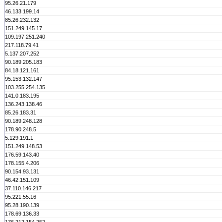
95.26.21.179
46.133.199.14
85.26.232.132
151.249.145.17
109.197.251.240
217.118.79.41
5.137.207.252
90.189.205.183
84.18.121.161
95.153.132.147
103.255.254.135
141.0.183.195
136.243.138.46
85.26.183.31
90.189.248.128
178.90.248.5
5.129.191.1
151.249.148.53
176.59.143.40
178.155.4.206
90.154.93.131
46.42.151.109
37.110.146.217
95.221.55.16
95.28.190.139
178.69.136.33