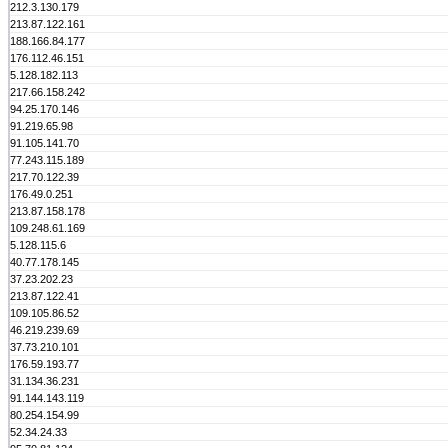
212.3.130.179
213.87.122.161
188.166.84.177
176.112.46.151
5.128.182.113
217.66.158.242
94.25.170.146
91.219.65.98
91.105.141.70
77.243.115.189
217.70.122.39
176.49.0.251
213.87.158.178
109.248.61.169
5.128.115.6
40.77.178.145
37.23.202.23
213.87.122.41
109.105.86.52
46.219.239.69
37.73.210.101
176.59.193.77
31.134.36.231
91.144.143.119
80.254.154.99
52.34.24.33