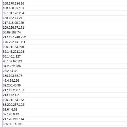
188.170.194.16
188.166.62.151
92.101.178.254
188.162.14.21
217.118.90.229
109.226.87.171
80.89.197.74
217.197.248.252
176.222.141.111
195.211.23.209
82.145.221.193
85.140.1.127
90.157.62.121
94.25.228.86
2.62.34.38
130.193.66.78
46.4.94.226
82.200.40.36
217.19.208.107
213.172.4.2
195.211.23.222
83.220.237.102
62.64.6.89
37.193.9.42
217.28.219.114
185.30.14.195