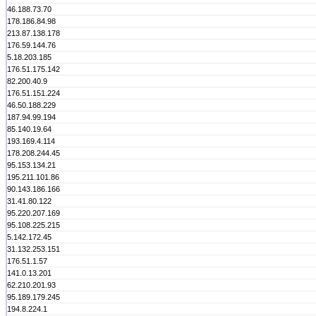
46.188.73.70
178.186.84.98
213.87.138.178
176.59.144.76
5.18.203.185
176.51.175.142
82.200.40.9
176.51.151.224
46.50.188.229
187.94.99.194
85.140.19.64
193.169.4.114
178.208.244.45
95.153.134.21
195.211.101.86
90.143.186.166
31.41.80.122
95.220.207.169
95.108.225.215
5.142.172.45
31.132.253.151
176.51.1.57
141.0.13.201
62.210.201.93
95.189.179.245
194.8.224.1