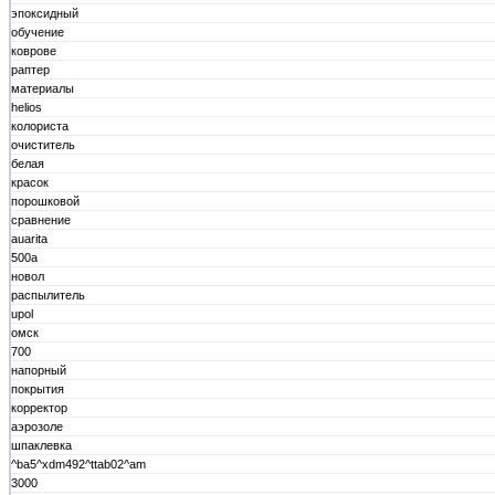
эпоксидный
обучение
коврове
раптер
материалы
helios
колориста
очиститель
белая
красок
порошковой
сравнение
auarita
500а
новол
распылитель
upol
омск
700
напорный
покрытия
корректор
аэрозоле
шпаклевка
^ba5^xdm492^ttab02^am
3000