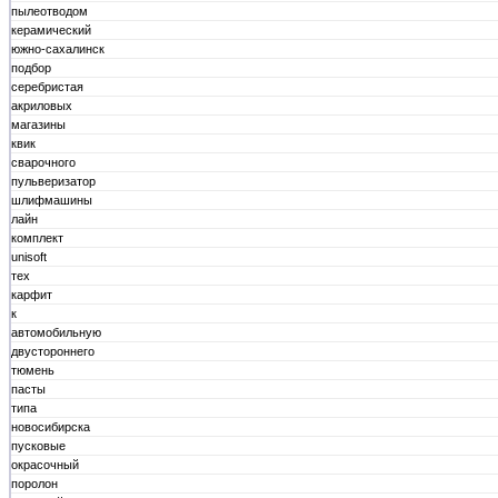
пылеотводом
керамический
южно-сахалинск
подбор
серебристая
акриловых
магазины
квик
сварочного
пульверизатор
шлифмашины
лайн
комплект
unisoft
тех
карфит
к
автомобильную
двустороннего
тюмень
пасты
типа
новосибирска
пусковые
окрасочный
поролон