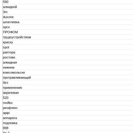
590
алкидной
3m
duxone
шпатлевка
орск
ПРОФОМ
трудоустройством
краску
spot
раптора
ростове
алкидная
нижнем
комсомольске
протравливающий
без
применению
акриловая
520
reoflex
реофлекс
apipi
аппарата
подложка
898