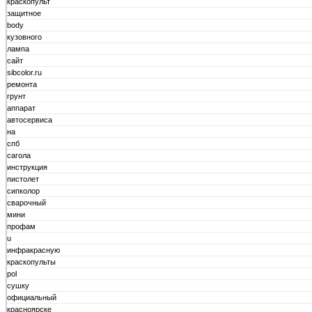
краскопульт
защитное
body
кузовного
лампа
сайт
sibcolor.ru
ремонта
грунт
аппарат
автосервиса
на
спб
сагола
инструкция
пистолет
сипколор
сварочный
мини
профам
u
инфракрасную
краскопульты
pol
сушку
официальный
красноярске