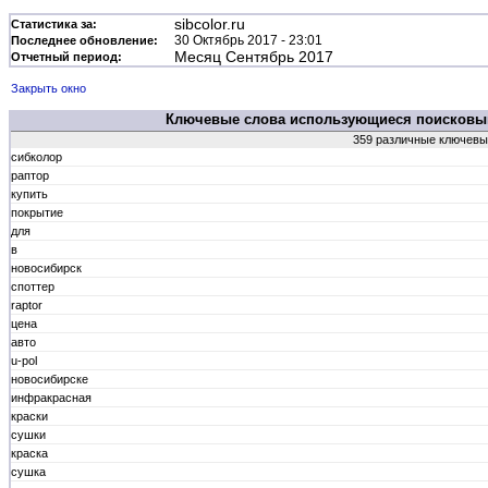
sibcolor.ru
Статистика за:
30 Октябрь 2017 - 23:01
Последнее обновление:
Месяц Сентябрь 2017
Отчетный период:
Закрыть окно
Ключевые слова использующиеся поисков
359 различные ключевы
сибколор
раптор
купить
покрытие
для
в
новосибирск
споттер
raptor
цена
авто
u-pol
новосибирске
инфракрасная
краски
сушки
краска
сушка