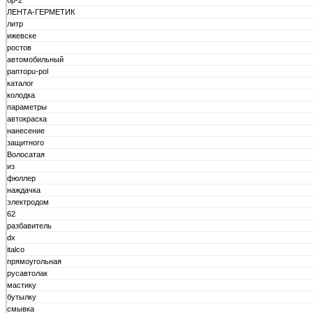
бр-2
ЛЕНТА-ГЕРМЕТИК
литр
ижевске
ростов
автомобильный
рапторu-pol
каталог
колодка
параметры
автокраска
нанесение
защитного
Волосатая
из
фюллер
наждачка
электродом
62
разбавитель
dx
italco
прямоугольная
русавтолак
мастику
бутылку
смывка