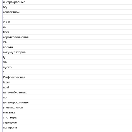
инфракрасные
б/у
контактной
-
2000
ик
fiber
коротковолновая
24
вольта
аккумуляторов
fy
940
пуско
1
Инфракрасная
lazer
acid
автомобильных
по
антикоррозийная
углекислотой
мастика
споттера
зарядное
полироль