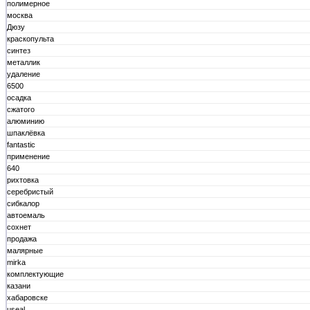
полимерное
москва
Дюзу
краскопульта
синтез
металлик
удаление
6500
осадка
сжатого
алюминию
шпаклёвка
fantastic
применение
640
рихтовка
серебристый
сибкалор
автоемаль
сохнет
продажа
малярные
mirka
комплектующие
казани
хабаровске
useal