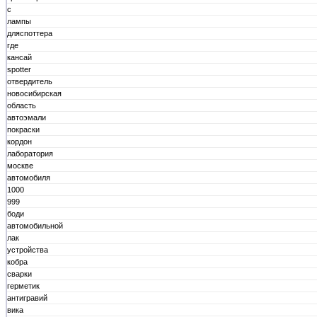
с
лампы
дляспоттера
где
кансай
spotter
отвердитель
новосибирская
область
автоэмали
покраски
кордон
лаборатория
москве
автомобиля
1000
999
боди
автомобильной
лак
устройства
кобра
сварки
герметик
антигравий
вика