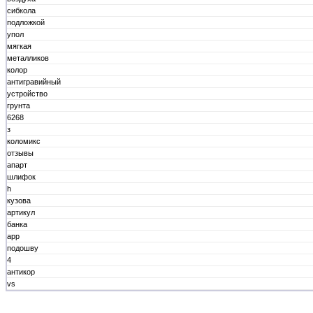
сибкола
подложкой
упол
мягкая
металликов
колор
антигравийный
устройство
грунта
6268
з
коломикс
отзывы
апарт
шлифок
h
кузова
артикул
банка
арр
подошву
4
антикор
vs