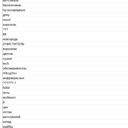
автоэмаль
баллончиках
пускозарядные
дону
novol
аэрозоль
???
#8
новгороде
ОЧИСТИТЕЛЬ
воронеже
цветов
сушек
tech
обезжириватель
rhfcyjzhcr
инфракрасных
??????-?
5000
ночь
мобихел
8
цен
оптом
автоэмалей
колад
шайбы