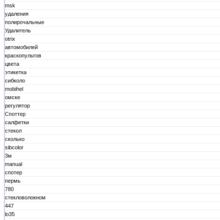
msk
удаления
полирочальные
Удалитель
otrix
автомобилей
краскопультов
цвета
этикетка
сибколо
mobihel
омске
регулятор
Споттер
салфетки
стекол
сколько
sibcolor
3м
manual
спотер
пермь
780
стекловолокном
447
lo35