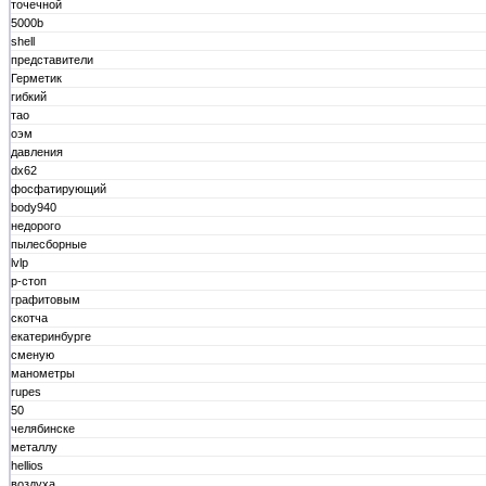
точечной
5000b
shell
представители
Герметик
гибкий
тао
оэм
давления
dx62
фосфатирующий
body940
недорого
пылесборные
lvlp
р-стоп
графитовым
скотча
екатеринбурге
сменую
манометры
rupes
50
челябинске
металлу
hellios
воздуха