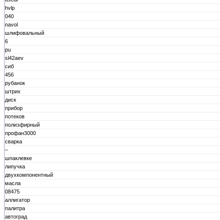
hvlp
040
navol
шлифовальный
6
pu
sl42aev
сиб
456
рубанок
штрих
диск
прибор
потеков
полиэфирный
профан3000
сварка
–
шпаклевке
липучка
двухкомпонентный
масла
08475
аллигатор
палитра
автоград