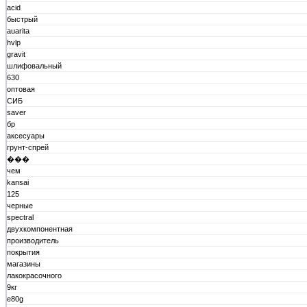
acid
быстрый
auarita
hvlp
gravit
шлифовальный
630
оптовая
СИБ
saver
бр
аксесуары
грунт-спрей
���
чем
kansai
125
черные
spectral
двухкомпонентная
производитель
покрытия
магазины
лакокрасочного
9кг
e80g