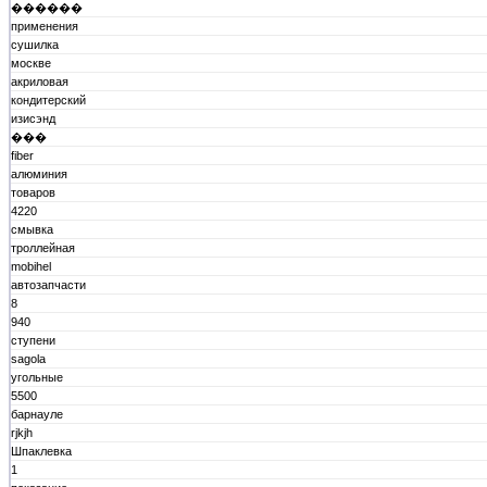
������
применения
сушилка
москве
акриловая
кондитерский
изисэнд
���
fiber
алюминия
товаров
4220
смывка
троллейная
mobihel
автозапчасти
8
940
ступени
sagola
угольные
5500
барнауле
rjkjh
Шпаклевка
1