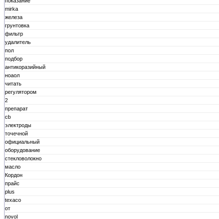
показание
mirka
железа
грунтовка
фильтр
удалитель
пол
подбор
антикоразийный
ноаол
читать
регулятором
2
препарат
cb
электроды
точечной
официальный
оборудование
стекловолокно
масло
Кордон
прайс
plus
texaco
от
novol