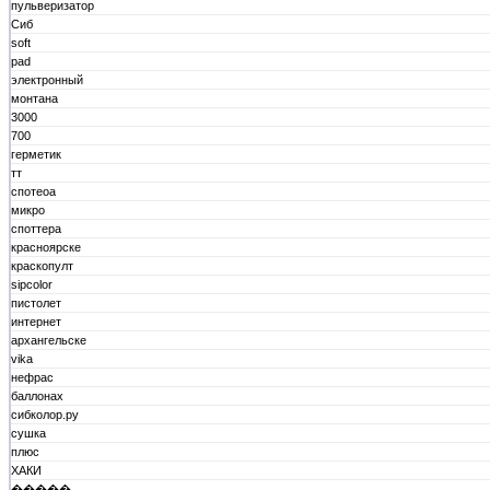
пульверизатор
Сиб
soft
pad
электронный
монтана
3000
700
герметик
тт
спотеоа
микро
споттера
красноярске
краскопулт
sipcolor
пистолет
интернет
архангельске
vika
нефрас
баллонах
сибколор.ру
сушка
плюс
ХАКИ
�����