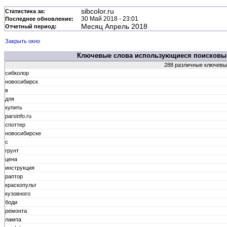
sibcolor.ru
Статистика за:
30 Май 2018 - 23:01
Последнее обновление:
Месяц Апрель 2018
Отчетный период:
Закрыть окно
Ключевые слова использующиеся поисков
288 различные ключевы
сибколор
новосибирск
в
для
купить
parsinfo.ru
споттер
новосибирске
с
грунт
цена
инструкция
раптор
краскопульт
кузовного
боди
ремонта
лампа