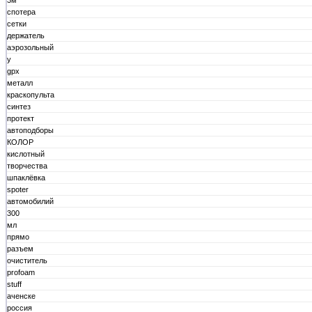
3м
спотера
сетки
держатель
аэрозольный
у
gpx
металл
краскопульта
синтез
протект
автоподборы
КОЛОР
кислотный
творчества
шпаклёвка
spoter
автомобилий
300
мл
прямо
разъем
очиститель
profoam
stuff
аченске
россия