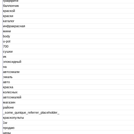
граффити
баллончик
краской
краски
каталог
инфракрасная
мини
body
u-pol
700
сушки
ик
эпоксидный
на
автоэмали
эмаль
авто
краска
колесных
автоэмалей
магазин
районе
_some_qunique_referrer_placeholder_
краскопульты
1w
продаю
цены