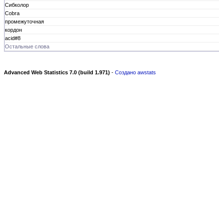
Сибколор
Сobra
промежуточная
кордон
acid#8
Остальные слова
Advanced Web Statistics 7.0 (build 1.971)
-
Создано awstats