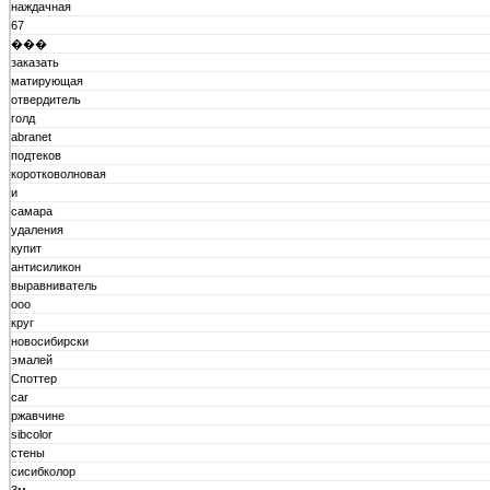
наждачная
67
���
заказать
матирующая
отвердитель
голд
abranet
подтеков
коротковолновая
и
самара
удаления
купит
антисиликон
выравниватель
ооо
круг
новосибирски
эмалей
Споттер
car
ржавчине
sibcolor
стены
сисибколор