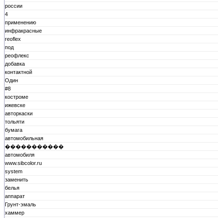
россии
4
применению
инфракрасные
reoflex
под
реофлекс
добавка
контактной
Один
#8
костроме
ижевске
авторкаски
тольяти
бумага
автомобильная
�����������
автомобиля
www.sibcolor.ru
system
заменить
белья
аппарат
Грунт-эмаль
хаммер