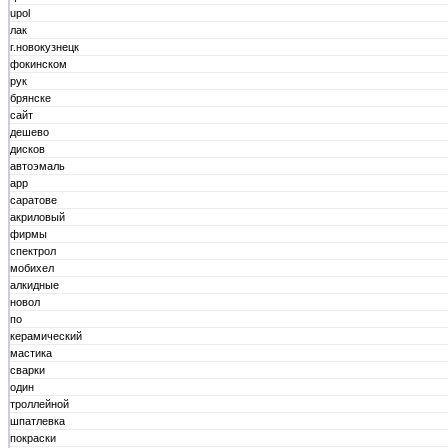
upol
лак
г.новокузнецк
фокинском
рук
брянске
сайт
дешево
дисков
автоэмаль
app
саратове
акриловый
фирмы
спектрол
мобихел
алкидные
новол
по
керамический
мастика
сварки
один
троллейной
шпатлевка
покраски