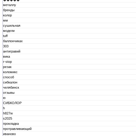
металлу
бренды
колор
мм
сушильная
модели
tuff
баллончиках
303
антигравий
вика
r-stop
резак
коломикс
способ
сибкалон
челябинск
отзывы
ю
СИБКОЛОР
h
h827w
s2025
прокладка
протравливающий
иваново