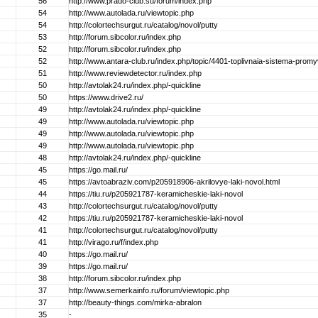
56
http://www.prado-club.su/forum/index.php
54
http://www.autolada.ru/viewtopic.php
54
http://colortechsurgut.ru/catalog/novol/putty
53
http://forum.sibcolor.ru/index.php
52
http://forum.sibcolor.ru/index.php
52
http://www.antara-club.ru/index.php/topic/4401-toplivnaia-sistema-prom
51
http://www.reviewdetector.ru/index.php
50
http://avtolak24.ru/index.php/-quickline
50
https://www.drive2.ru/
49
http://avtolak24.ru/index.php/-quickline
49
http://www.autolada.ru/viewtopic.php
49
http://www.autolada.ru/viewtopic.php
49
http://www.autolada.ru/viewtopic.php
48
http://avtolak24.ru/index.php/-quickline
45
https://go.mail.ru/
45
https://avtoabraziv.com/p205918906-akrilovye-laki-novol.html
44
https://tiu.ru/p205921787-keramicheskie-laki-novol
43
http://colortechsurgut.ru/catalog/novol/putty
42
https://tiu.ru/p205921787-keramicheskie-laki-novol
41
http://colortechsurgut.ru/catalog/novol/putty
41
http://virago.ru/f/index.php
40
https://go.mail.ru/
39
https://go.mail.ru/
38
http://forum.sibcolor.ru/index.php
37
http://www.semerkainfo.ru/forum/viewtopic.php
37
http://beauty-things.com/mirka-abralon
35
-