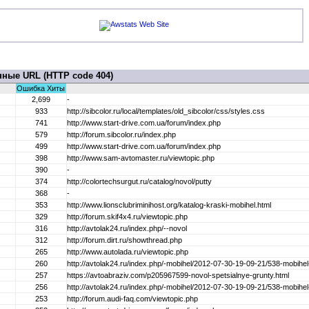
ные URL (HTTP code 404)
Ошибка Хиты
2,699
-
933
http://sibcolor.ru/local/templates/old_sibcolor/css/styles.css
741
http://www.start-drive.com.ua/forum/index.php
579
http://forum.sibcolor.ru/index.php
499
http://www.start-drive.com.ua/forum/index.php
398
http://www.sam-avtomaster.ru/viewtopic.php
390
-
374
http://colortechsurgut.ru/catalog/novol/putty
368
-
353
http://www.lionsclubriminihost.org/katalog-kraski-mobihel.html
329
http://forum.skif4x4.ru/viewtopic.php
316
http://avtolak24.ru/index.php/--novol
312
http://forum.dirt.ru/showthread.php
265
http://www.autolada.ru/viewtopic.php
260
http://avtolak24.ru/index.php/-mobihel/2012-07-30-19-09-21/538-mobihel
257
https://avtoabraziv.com/p205967599-novol-spetsialnye-grunty.html
256
http://avtolak24.ru/index.php/-mobihel/2012-07-30-19-09-21/538-mobihel
253
http://forum.audi-faq.com/viewtopic.php