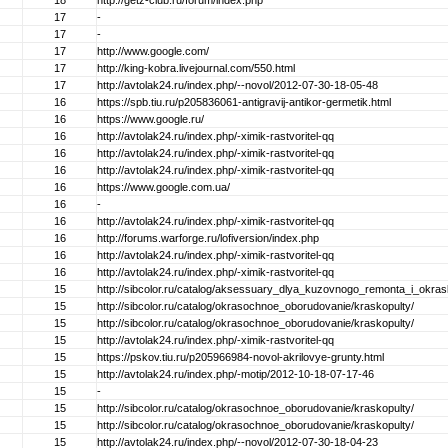
18
http://getz-club.ru/forum/index.php
17
-
17
-
17
http://www.google.com/
17
http://king-kobra.livejournal.com/550.html
17
http://avtolak24.ru/index.php/--novol/2012-07-30-18-05-48
16
https://spb.tiu.ru/p205836061-antigravij-antikor-germetik.html
16
https://www.google.ru/
16
http://avtolak24.ru/index.php/-ximik-rastvoritel-qq
16
http://avtolak24.ru/index.php/-ximik-rastvoritel-qq
16
http://avtolak24.ru/index.php/-ximik-rastvoritel-qq
16
https://www.google.com.ua/
16
-
16
http://avtolak24.ru/index.php/-ximik-rastvoritel-qq
16
http://forums.warforge.ru/lofiversion/index.php
16
http://avtolak24.ru/index.php/-ximik-rastvoritel-qq
16
http://avtolak24.ru/index.php/-ximik-rastvoritel-qq
15
http://sibcolor.ru/catalog/aksessuary_dlya_kuzovnogo_remonta_i_okras
15
http://sibcolor.ru/catalog/okrasochnoe_oborudovanie/kraskopulty/
15
http://sibcolor.ru/catalog/okrasochnoe_oborudovanie/kraskopulty/
15
http://avtolak24.ru/index.php/-ximik-rastvoritel-qq
15
https://pskov.tiu.ru/p205966984-novol-akrilovye-grunty.html
15
http://avtolak24.ru/index.php/-motip/2012-10-18-07-17-46
15
-
15
http://sibcolor.ru/catalog/okrasochnoe_oborudovanie/kraskopulty/
15
http://sibcolor.ru/catalog/okrasochnoe_oborudovanie/kraskopulty/
15
http://avtolak24.ru/index.php/--novol/2012-07-30-18-04-23