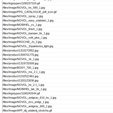
/files/logotypes/1180237319.gif
/files/Image/NOVOL_hs_590_1.jpg
/files/Image/PPG_CATALOGUE_pdf_icon.gif
/files/Image/NOVOL_spray_1.jpg
/files/Image/NOVOL_easy_stabdart_1.jpg
/files/Image/MOBIHEL_zs_1.jpg
/files/Image/NOVOL_finish_1.jpg
/files/Image/NOVOL_bamper_fix_1.jpg
/files/Image/NOVOL_soft_plus_1.jpg
/files/Image/PROCHIE_Jn_2.jpg
/files/Image/NOVOL_1hpaklevka_light.jpg
/files/product/1310272852.jpg
/files/product/1309701770.jpg
/files/Image/NOVOL_1k_1.jpg
/files/product/1319720309.jpg
/files/Image/BODY_700_1.jpg
/files/Image/NOVOL_ms_2.1_1.jpg
/files/product/1232521961.jpg
/files/product/1320123036.jpg
/files/Image/NOVOL_hs_2.1_1.jpg
/files/Image/MOBIHEL_lak_2k_1.jpg
/files/logotypes/1180242544.gif
/files/Image/NOVOL_antigrav_610_hs_1.jpg
/files/Image/NOVOL_eco_antigr_1.jpg
/files/Image/NOVOL_antigrav_600_1.jpg
/files/Image/APP_dlj_udalenij_skotcha.gif