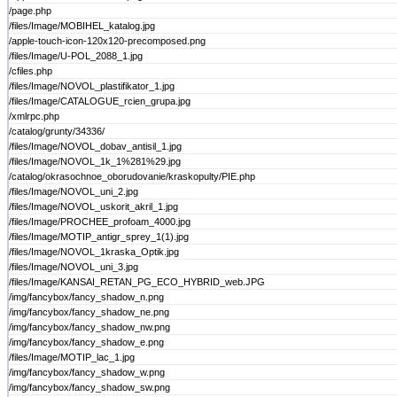
/page.php
/files/Image/MOBIHEL_katalog.jpg
/apple-touch-icon-120x120-precomposed.png
/files/Image/U-POL_2088_1.jpg
/cfiles.php
/files/Image/NOVOL_plastifikator_1.jpg
/files/Image/CATALOGUE_rcien_grupa.jpg
/xmlrpc.php
/catalog/grunty/34336/
/files/Image/NOVOL_dobav_antisil_1.jpg
/files/Image/NOVOL_1k_1%281%29.jpg
/catalog/okrasochnoe_oborudovanie/kraskopulty/PIE.php
/files/Image/NOVOL_uni_2.jpg
/files/Image/NOVOL_uskorit_akril_1.jpg
/files/Image/PROCHEE_profoam_4000.jpg
/files/Image/MOTIP_antigr_sprey_1(1).jpg
/files/Image/NOVOL_1kraska_Optik.jpg
/files/Image/NOVOL_uni_3.jpg
/files/Image/KANSAI_RETAN_PG_ECO_HYBRID_web.JPG
/img/fancybox/fancy_shadow_n.png
/img/fancybox/fancy_shadow_ne.png
/img/fancybox/fancy_shadow_nw.png
/img/fancybox/fancy_shadow_e.png
/files/Image/MOTIP_lac_1.jpg
/img/fancybox/fancy_shadow_w.png
/img/fancybox/fancy_shadow_sw.png