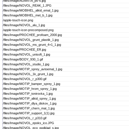
/files/Image/AUARITA_ps-6.jpg
/files/Image/NOVOL_REAK_1.JPG
/files/Image/MOBIHEL_alkid_emal_1.jpg
/files/Image/MOBIHEL_met_b_1.jpg
/apple-touch-icon.png
/files/Image/NOVOL_alu_1.jpg
/apple-touch-icon-precomposed.png
/files/Image/PROCHEE_profoam_2000.jpg
/files/Image/NOVOL_grunt_plastik_1.jpg
/files/Image/NOVOL_ms_grunt_4+1_1.jpg
/files/Image/PROCHEE_ER.jpg
/files/Image/NOVOL_unisoft_1.jpg
/files/Image/BODY_930_1.gif
/files/Image/NOVOL_studio_1.jpg
/files/Image/MOTIP_sprey_avtoemal_1.jpg
/files/Image/NOVOL_1k_grunt_1.jpg
/files/Image/NOVOL_r_p300.gif
/files/Image/MOTIP_bamper_sprey_1.jpg
/files/Image/MOTIP_hrom_sprey_1.jpg
/files/Image/MOTIP_tonirovka_1.jpg
/files/Image/MOTIP_alkid_sprey_1.jpg
/files/Image/MOTIP_dlya_diskov_1.jpg
/files/Image/MOTIP_chern_mat_1.jpg
/files/Image/MOTIP_support_1(1).jpg
/files/Image/NOVOL_r_p310.gif
/files/Image/NOVOL_epoks_ico.JPG
/files/Image/NOVOL_eco_podklad_s.jpg