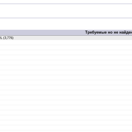
Требуемые но не найден
L (3,776)