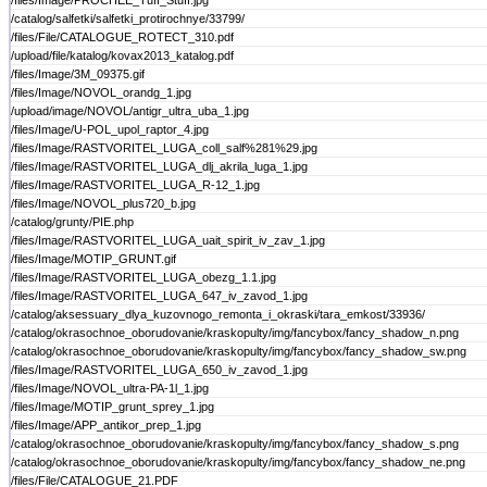
/files/Image/PROCHEE_Tuff_Stuff.jpg
/catalog/salfetki/salfetki_protirochnye/33799/
/files/File/CATALOGUE_ROTECT_310.pdf
/upload/file/katalog/kovax2013_katalog.pdf
/files/Image/3M_09375.gif
/files/Image/NOVOL_orandg_1.jpg
/upload/image/NOVOL/antigr_ultra_uba_1.jpg
/files/Image/U-POL_upol_raptor_4.jpg
/files/Image/RASTVORITEL_LUGA_coll_salf%281%29.jpg
/files/Image/RASTVORITEL_LUGA_dlj_akrila_luga_1.jpg
/files/Image/RASTVORITEL_LUGA_R-12_1.jpg
/files/Image/NOVOL_plus720_b.jpg
/catalog/grunty/PIE.php
/files/Image/RASTVORITEL_LUGA_uait_spirit_iv_zav_1.jpg
/files/Image/MOTIP_GRUNT.gif
/files/Image/RASTVORITEL_LUGA_obezg_1.1.jpg
/files/Image/RASTVORITEL_LUGA_647_iv_zavod_1.jpg
/catalog/aksessuary_dlya_kuzovnogo_remonta_i_okraski/tara_emkost/33936/
/catalog/okrasochnoe_oborudovanie/kraskopulty/img/fancybox/fancy_shadow_n.png
/catalog/okrasochnoe_oborudovanie/kraskopulty/img/fancybox/fancy_shadow_sw.png
/files/Image/RASTVORITEL_LUGA_650_iv_zavod_1.jpg
/files/Image/NOVOL_ultra-PA-1l_1.jpg
/files/Image/MOTIP_grunt_sprey_1.jpg
/files/Image/APP_antikor_prep_1.jpg
/catalog/okrasochnoe_oborudovanie/kraskopulty/img/fancybox/fancy_shadow_s.png
/catalog/okrasochnoe_oborudovanie/kraskopulty/img/fancybox/fancy_shadow_ne.png
/files/File/CATALOGUE_21.PDF