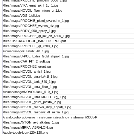
/files/Image/PROCHIE_profoam_5000_1.jpg
/files/Image/VIKA_emal_akril_1L_1.jpg
/files/Image/NOVOL_fiber_micro_g_1.jpg
/files/Image/VOS_1iglii.jpg
/files/Image/PROCHIE_pistol_svarochn_1.jpg
/files/Image/PROCHEE_wynns_diz.jpg
/files/Image/BODY_950_sprey_1.jpg
/files/Image/PROCHEE_ql_lak_qh_4300_1.jpg
/files/File/CATALOGUE_BAR-TDS-RUS.pdf
/files/Image/PROCHEE_ql_7200_1.jpg
/upload/image/Test/dx_48_1.jpg
/files/Image/U-POL_Extra_Gold_shpakl_1.jpg
/files/Image/CAR_FIT_2_soft.jpg
/files/Image/PROCHEE_grunt.jpg
/files/Image/NOVOL_antisil_1.jpg
/files/Image/NOVOL_ultra-LA-1l_1.jpg
/files/Image/NOVOL_lack_540_1.jpg
/files/Image/NOVOL_ultra_fiber_1.jpg
/upload/image/NOVOL/lack_510_1.jpg
/files/Image/NOVOL_ultra-MULTI-1kg_1.jpg
/files/Image/NOVOL_grunt_plastik_2.jpg
/files/Image/NOVOL_rastvor_dlay_shpatl_1.jpg
/files/Image/NOVOL_razbavit_dlj_akrila_1.jpg
/catalog/oborudovanie_i_instrumenty/ruchnoy_instrument/33054/
/files/Image/AVTON_avt_alkidnaj_1.jpg
/files/Image/MIRKA_ABRALON.jpg
/apple-touch-icon-120x120.png