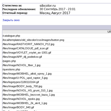
sibcolor.ru
Статистика за:
30 Сентябрь 2017 - 23:01
Последнее обновление:
Месяц Август 2017
Отчетный период:
Закрыть окно
UR
/catalogue.php
/local/templates/old_sibcolor/css/images/button.png
/files/Image/RASTVORIT_IVANOV_P12.jpg
/files/Image/CATALOGUE_pdf_icon.gif
/files/Image/VOYLET_voylet_as-1001.gif
/files/Image/APP_dlj_podtekov.gif
/pages.php
/files/Image/NOVOL_fiber_1.jpg
/questions.php
/files/Image/MOBIHEL_alkid_sprey_1.jpg
/files/Image/U-POL_upol_raptor_5.jpg
/files/logotypes/1180110164.gif
/files/Image/BODY_body_700.jpg
/files/Image/NOVOL_HS_grunt_310_1.jpg
/files/Image/MOBIHEL_bezcvet_baza_1.jpg
/files/Image/NOVOL_epoks.jpg
/files/Image/MOBIHEL_2k_akril_1.jpg
/files/Image/BODY_940.gif