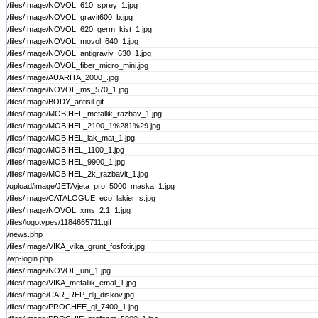
/files/Image/NOVOL_610_sprey_1.jpg
/files/Image/NOVOL_gravit600_b.jpg
/files/Image/NOVOL_620_germ_kist_1.jpg
/files/Image/NOVOL_movol_640_1.jpg
/files/Image/NOVOL_antigraviy_630_1.jpg
/files/Image/NOVOL_fiber_micro_mini.jpg
/files/Image/AUARITA_2000_.jpg
/files/Image/NOVOL_ms_570_1.jpg
/files/Image/BODY_antisil.gif
/files/Image/MOBIHEL_metallik_razbav_1.jpg
/files/Image/MOBIHEL_2100_1%281%29.jpg
/files/Image/MOBIHEL_lak_mat_1.jpg
/files/Image/MOBIHEL_1100_1.jpg
/files/Image/MOBIHEL_9900_1.jpg
/files/Image/MOBIHEL_2k_razbavit_1.jpg
/upload/image/JETA/jeta_pro_5000_maska_1.jpg
/files/Image/CATALOGUE_eco_lakier_s.jpg
/files/Image/NOVOL_xms_2.1_1.jpg
/files/logotypes/1184665711.gif
/news.php
/files/Image/VIKA_vika_grunt_fosfotir.jpg
/wp-login.php
/files/Image/NOVOL_uni_1.jpg
/files/Image/VIKA_metallik_emal_1.jpg
/files/Image/CAR_REP_dlj_diskov.jpg
/files/Image/PROCHEE_ql_7400_1.jpg