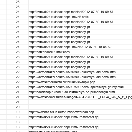
25
-
25
-
24
http://avtolak24.ru/index.php/-mobihel/2012-07-30-19-09-51
24
http://avtolak24.ru/index.php/--novol/-optic
24
http://avtolak24.ru/index.php/-mobihel/2012-07-30-19-09-51
24
http://avtolak24.ru/index.php/-body/body-pr-
24
http://avtolak24.ru/index.php/-body/body-pr-
24
http://avtolak24.ru/index.php/-body/body-pr-
24
http://avtolak24.ru/index.php/-body/body-pr-
24
http://avtolak24.ru/index.php/--novol/2012-07-30-18-04-52
23
http://hotzencare.tumblr.com/
23
http://avtolak24.ru/index.php/-mobihel/2012-07-30-19-09-51
23
http://avtolak24.ru/index.php/-body/body-pr-
23
http://avtolak24.ru/index.php/-body/body-pr-
22
https://avtoabraziv.com/p205918906-akrilovye-laki-novol.html
22
https://avtoabraziv.com/p205918906-akrilovye-laki-novol.html
22
http://www.semerkainfo.ru/forum/viewtopic.php
21
https://avtoabraziv.com/p205967599-novol-spetsialnye-grunty.html
21
http://adorishop.ru/bodi-930-instrukciya-po-primeneniyu.html
21
http://www.sibcolor.ru/files/Image/RASTVORITEL_LUGA_646_iv_z_1.jp
21
-
20
-
19
http://www.bassclub.ru/forum/showthread.php
18
http://avtolak24.ru/index.php/-ximik-rastvoritel-qq
18
-
18
http://avtolak24.ru/index.php/-ximik-rastvoritel-qq