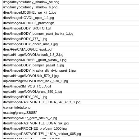
/img/fancybox/fancy_shadow_se.png
/img/fancybox/fancy_shadow_s.png
/files/Image/MOBIHEL_pe_kit_1.jpg
/files/Image/NOVOL_optic_1.1.jpg
/files/Image/MOBIHEL_praimer.gif
/files/Image/BODY_SKOTCH.gif
/files/Image/BODY_bumper_paint_banka_1.jpg
/files/Image/BODY_777_1.jpg
/files/Image/BODY_chern_mat_1.jpg
/files/File/CATALOGUE_epok.pdf
/upload/image/NOVOL/unisoft_1.8_2.jpg
/files/Image/MOBIHEL_grunt_plastik_1.jpg
/files/Image/BODY_bamper_paaint_1.jpg
/files/Image/BODY_kraska_dly_dvig_sprei_1.jpg
/upload/image/NOVOL/lak_570_1.jpg
/upload/image/NOVOL/mat_lack_530_1.jpg
/files/Image/3M_VOS_TOLIA.gif
/upload/image/NOVOL/grunt_380_1.jpg
/files/Image/BODY_930_1.jpg
/files/Image/RASTVORITEL_LUGA_646_iv_z_1.jpg
/content/detail.php
/catalog/grunty/33085/
/files/Image/APP_germ_stekol_2.jpg
/files/Image/RASTVORITEL_LUGA_ruki.jpg
/files/Image/PROCHEE_profoam_1000.jpg
/files/Image/RASTVORITEL_LUGA_nekker_005.jpg