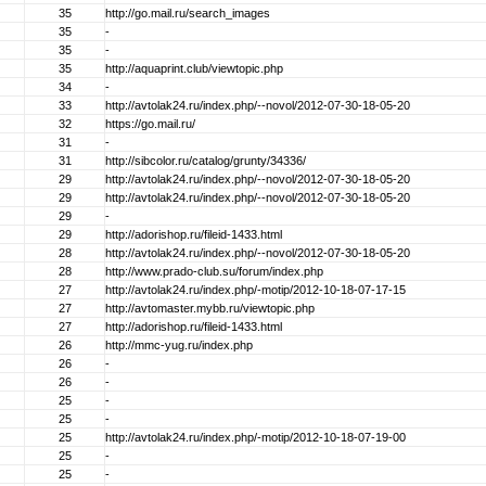
35
http://go.mail.ru/search_images
35
-
35
-
35
http://aquaprint.club/viewtopic.php
34
-
33
http://avtolak24.ru/index.php/--novol/2012-07-30-18-05-20
32
https://go.mail.ru/
31
-
31
http://sibcolor.ru/catalog/grunty/34336/
29
http://avtolak24.ru/index.php/--novol/2012-07-30-18-05-20
29
http://avtolak24.ru/index.php/--novol/2012-07-30-18-05-20
29
-
29
http://adorishop.ru/fileid-1433.html
28
http://avtolak24.ru/index.php/--novol/2012-07-30-18-05-20
28
http://www.prado-club.su/forum/index.php
27
http://avtolak24.ru/index.php/-motip/2012-10-18-07-17-15
27
http://avtomaster.mybb.ru/viewtopic.php
27
http://adorishop.ru/fileid-1433.html
26
http://mmc-yug.ru/index.php
26
-
26
-
25
-
25
-
25
http://avtolak24.ru/index.php/-motip/2012-10-18-07-19-00
25
-
25
-