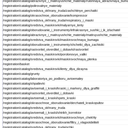
/registration/catalog/abrazivnye_i_matiruyushchie_materialy/rulonnaya_abrazivnaya_bum
/registration/catalog/polirovalnye_materialy
/registration/catalog/sredstva_okhrany_truda/zashchitnye_perchatki
/registration/catalog/okrasochnoe_oborudovanie/kompressor
/registration/catalog/sredstva_okhrany_truda/respiratory_i_maski
/registration/catalog/sredstva_maskirovki/malyarnye_lenty
/registration/catalog/oborudovanie_i_instrumenty/infrakrasnye_sushki_i_ik_izluchatel
/registration/catalog/abrazivnye_i_matiruyushchie_materialy/matiruyushchie_materialy
/registration/catalog/sredstva_maskirovki/maskirovochnaya_bumaga
/registration/catalog/oborudovanie_i_instrumenty/shchetki_dlya_zachistki
/registration/catalog/rastvoritel_otverditel_i_dobavki/rastvoritel
/registration/catalog/sredstva_maskirovki/porolonovye_valiki
/registration/catalog/sredstva_maskirovki/maskirovochnaya_plenka
/registration/basket
/registration/catalog/sredstva_maskirovki/lenty_dlya_dizayna
/registration/catalog/grunty
/registration/catalog/laboratoriya_po_podboru_avtoemaley
/registration/catalog/shpatlevki
/registration/catalog/avtoemali_i_kraski/kraski_i_markery_dlya_graffiti
/registration/catalog/rastvoritel_otverditel_i_dobavki
/registration/catalog/avtoemali_i_kraski/spets_kraski
/registration/catalog/okrasochnoe_oborudovanie/derzhateli_kraskopultov
/registration/catalog/sredstva_okhrany_truda
/registration/catalog/avtoemali_i_kraski/shtrikh_korrektor
/registration/catalog/sredstva_maskirovki/maskirovochnye_chekhly
/registration/catalog/okrasochnoe_oborudovanie/filtry_i_vlagootdeliteli
/registration/catalog/sredstva_okhrany_truda/ochki