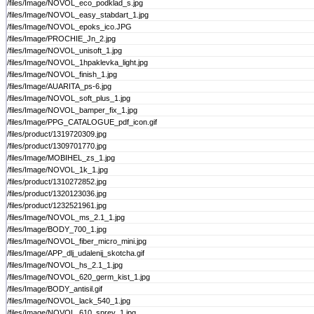
/files/Image/NOVOL_eco_podklad_s.jpg
/files/Image/NOVOL_easy_stabdart_1.jpg
/files/Image/NOVOL_epoks_ico.JPG
/files/Image/PROCHIE_Jn_2.jpg
/files/Image/NOVOL_unisoft_1.jpg
/files/Image/NOVOL_1hpaklevka_light.jpg
/files/Image/NOVOL_finish_1.jpg
/files/Image/AUARITA_ps-6.jpg
/files/Image/NOVOL_soft_plus_1.jpg
/files/Image/NOVOL_bamper_fix_1.jpg
/files/Image/PPG_CATALOGUE_pdf_icon.gif
/files/product/1319720309.jpg
/files/product/1309701770.jpg
/files/Image/MOBIHEL_zs_1.jpg
/files/Image/NOVOL_1k_1.jpg
/files/product/1310272852.jpg
/files/product/1320123036.jpg
/files/product/1232521961.jpg
/files/Image/NOVOL_ms_2.1_1.jpg
/files/Image/BODY_700_1.jpg
/files/Image/NOVOL_fiber_micro_mini.jpg
/files/Image/APP_dlj_udalenij_skotcha.gif
/files/Image/NOVOL_hs_2.1_1.jpg
/files/Image/NOVOL_620_germ_kist_1.jpg
/files/Image/BODY_antisil.gif
/files/Image/NOVOL_lack_540_1.jpg
/files/Image/NOVOL_610_sprey_1.jpg