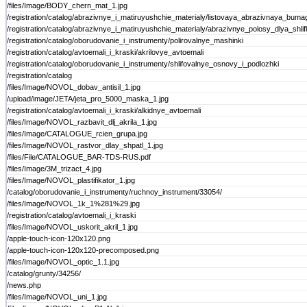
/files/Image/BODY_chern_mat_1.jpg
/registration/catalog/abrazivnye_i_matiruyushchie_materialy/listovaya_abrazivnaya_buma
/registration/catalog/abrazivnye_i_matiruyushchie_materialy/abrazivnye_polosy_dlya_
/registration/catalog/oborudovanie_i_instrumenty/polirovalnye_mashinki
/registration/catalog/avtoemali_i_kraski/akrilovye_avtoemali
/registration/catalog/oborudovanie_i_instrumenty/shlifovalnye_osnovy_i_podlozhki
/registration/catalog
/files/Image/NOVOL_dobav_antisil_1.jpg
/upload/image/JETA/jeta_pro_5000_maska_1.jpg
/registration/catalog/avtoemali_i_kraski/alkidnye_avtoemali
/files/Image/NOVOL_razbavit_dlj_akrila_1.jpg
/files/Image/CATALOGUE_rcien_grupa.jpg
/files/Image/NOVOL_rastvor_dlay_shpatl_1.jpg
/files/File/CATALOGUE_BAR-TDS-RUS.pdf
/files/Image/3M_trizact_4.jpg
/files/Image/NOVOL_plastifikator_1.jpg
/catalog/oborudovanie_i_instrumenty/ruchnoy_instrument/33054/
/files/Image/NOVOL_1k_1%281%29.jpg
/registration/catalog/avtoemali_i_kraski
/files/Image/NOVOL_uskorit_akril_1.jpg
/apple-touch-icon-120x120.png
/apple-touch-icon-120x120-precomposed.png
/files/Image/NOVOL_optic_1.1.jpg
/catalog/grunty/34256/
/news.php
/files/Image/NOVOL_uni_1.jpg