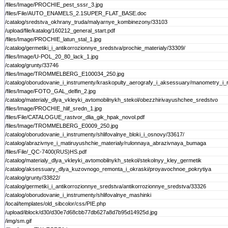
/files/Image/PROCHIE_pest_sssr_3.jpg
/files/File/AUTO_ENAMELS_2.1SUPER_FLAT_BASE.doc
/catalog/sredstva_okhrany_truda/malyarnye_kombinezony/33103
/upload/file/katalog/160212_general_start.pdf
/files/Image/PROCHIE_latun_stal_1.jpg
/catalog/germetiki_i_antikorrozionnye_sredstva/prochie_materialy/33309/
/files/Image/U-POL_20_80_lack_1.jpg
/catalog/grunty/33746
/files/Image/TROMMELBERG_E100034_250.jpg
/catalog/oborudovanie_i_instrumenty/kraskopulty_aerografy_i_aksessuary/manometry_i_r
/files/Image/FOTO_GAL_delfin_2.jpg
/catalog/materialy_dlya_vkleyki_avtomobilnykh_stekol/obezzhirivayushchee_sredstvo
/files/Image/PROCHIE_hlif_sredn_1.jpg
/files/File/CATALOGUE_rastvor_dlia_gik_hpak_novol.pdf
/files/Image/TROMMELBERG_E0009_250.jpg
/catalog/oborudovanie_i_instrumenty/shlifovalnye_bloki_i_osnovy/33617/
/catalog/abrazivnye_i_matiruyushchie_materialy/rulonnaya_abrazivnaya_bumaga
/files/File/_QC-7400(RUS)HS.pdf
/catalog/materialy_dlya_vkleyki_avtomobilnykh_stekol/stekolnyy_kley_germetik
/catalog/aksessuary_dlya_kuzovnogo_remonta_i_okraski/proyavochnoe_pokrytiya
/catalog/grunty/33822/
/catalog/germetiki_i_antikorrozionnye_sredstva/antikorrozionnye_sredstva/33326
/catalog/oborudovanie_i_instrumenty/shlifovalnye_mashinki
/local/templates/old_sibcolor/css/PIE.php
/upload/iblock/d30/d30e7d68cbb77db627a8d7b95d14925d.jpg
/img/sm.gif