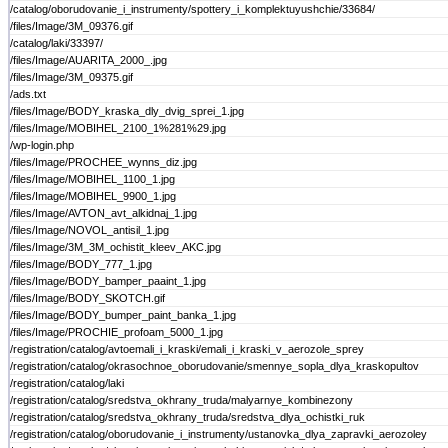
/catalog/oborudovanie_i_instrumenty/spottery_i_komplektuyushchie/33684/
/files/Image/3M_09376.gif
/catalog/laki/33397/
/files/Image/AUARITA_2000_.jpg
/files/Image/3M_09375.gif
/ads.txt
/files/Image/BODY_kraska_dly_dvig_sprei_1.jpg
/files/Image/MOBIHEL_2100_1%281%29.jpg
/wp-login.php
/files/Image/PROCHEE_wynns_diz.jpg
/files/Image/MOBIHEL_1100_1.jpg
/files/Image/MOBIHEL_9900_1.jpg
/files/Image/AVTON_avt_alkidnaj_1.jpg
/files/Image/NOVOL_antisil_1.jpg
/files/Image/3M_3M_ochistit_kleev_AKC.jpg
/files/Image/BODY_777_1.jpg
/files/Image/BODY_bamper_paaint_1.jpg
/files/Image/BODY_SKOTCH.gif
/files/Image/BODY_bumper_paint_banka_1.jpg
/files/Image/PROCHIE_profoam_5000_1.jpg
/registration/catalog/avtoemali_i_kraski/emali_i_kraski_v_aerozole_sprey
/registration/catalog/okrasochnoe_oborudovanie/smennye_sopla_dlya_kraskopultov
/registration/catalog/laki
/registration/catalog/sredstva_okhrany_truda/malyarnye_kombinezony
/registration/catalog/sredstva_okhrany_truda/sredstva_dlya_ochistki_ruk
/registration/catalog/oborudovanie_i_instrumenty/ustanovka_dlya_zapravki_aerozoley