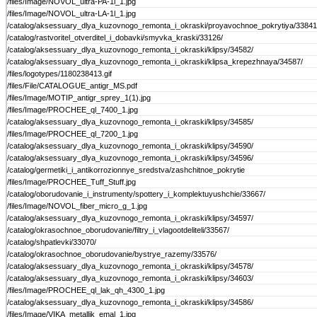
/files/Image/NOVOL_ultra-PA-1l_1.jpg
/files/Image/NOVOL_ultra-LA-1l_1.jpg
/catalog/aksessuary_dlya_kuzovnogo_remonta_i_okraski/proyavochnoe_pokrytiya/33841
/catalog/rastvoritel_otverditel_i_dobavki/smyvka_kraski/33126/
/catalog/aksessuary_dlya_kuzovnogo_remonta_i_okraski/klipsy/34582/
/catalog/aksessuary_dlya_kuzovnogo_remonta_i_okraski/klipsa_krepezhnaya/34587/
/files/logotypes/1180238413.gif
/files/File/CATALOGUE_antigr_MS.pdf
/files/Image/MOTIP_antigr_sprey_1(1).jpg
/files/Image/PROCHEE_ql_7400_1.jpg
/catalog/aksessuary_dlya_kuzovnogo_remonta_i_okraski/klipsy/34585/
/files/Image/PROCHEE_ql_7200_1.jpg
/catalog/aksessuary_dlya_kuzovnogo_remonta_i_okraski/klipsy/34590/
/catalog/aksessuary_dlya_kuzovnogo_remonta_i_okraski/klipsy/34596/
/catalog/germetiki_i_antikorrozionnye_sredstva/zashchitnoe_pokrytie
/files/Image/PROCHEE_Tuff_Stuff.jpg
/catalog/oborudovanie_i_instrumenty/spottery_i_komplektuyushchie/33667/
/files/Image/NOVOL_fiber_micro_g_1.jpg
/catalog/aksessuary_dlya_kuzovnogo_remonta_i_okraski/klipsy/34597/
/catalog/okrasochnoe_oborudovanie/filtry_i_vlagootdeliteli/33567/
/catalog/shpatlevki/33070/
/catalog/okrasochnoe_oborudovanie/bystrye_razemy/33576/
/catalog/aksessuary_dlya_kuzovnogo_remonta_i_okraski/klipsy/34578/
/catalog/aksessuary_dlya_kuzovnogo_remonta_i_okraski/klipsy/34603/
/files/Image/PROCHEE_ql_lak_qh_4300_1.jpg
/catalog/aksessuary_dlya_kuzovnogo_remonta_i_okraski/klipsy/34586/
/files/Image/VIKA_metallik_emal_1.jpg