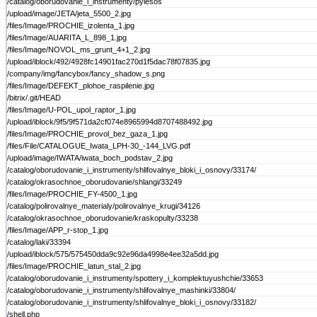
/catalog/oborudovanie_i_instrumenty/pylesos
/upload/image/JETA/jeta_5500_2.jpg
/files/Image/PROCHIE_izolenta_1.jpg
/files/Image/AUARITA_L_898_1.jpg
/files/Image/NOVOL_ms_grunt_4+1_2.jpg
/upload/iblock/492/4928fc14901fac270d1f5dac78f07835.jpg
/company/img/fancybox/fancy_shadow_s.png
/files/Image/DEFEKT_plohoe_raspilenie.jpg
/bitrix/.git/HEAD
/files/Image/U-POL_upol_raptor_1.jpg
/upload/iblock/9f5/9f571da2cf074e8965994d8707488492.jpg
/files/Image/PROCHIE_provol_bez_gaza_1.jpg
/files/File/CATALOGUE_Iwata_LPH-30_-144_LVG.pdf
/upload/image/IWATA/iwata_boch_podstav_2.jpg
/catalog/oborudovanie_i_instrumenty/shlifovalnye_bloki_i_osnovy/33174/
/catalog/okrasochnoe_oborudovanie/shlangi/33249
/files/Image/PROCHIE_FY-4500_1.jpg
/catalog/polirovalnye_materialy/polirovalnye_krugi/34126
/catalog/okrasochnoe_oborudovanie/kraskopulty/33238
/files/Image/APP_r-stop_1.jpg
/catalog/laki/33394
/upload/iblock/575/575450dda9c92e96da4998e4ee32a5dd.jpg
/files/Image/PROCHIE_latun_stal_2.jpg
/catalog/oborudovanie_i_instrumenty/spottery_i_komplektuyushchie/33653
/catalog/oborudovanie_i_instrumenty/shlifovalnye_mashinki/33804/
/catalog/oborudovanie_i_instrumenty/shlifovalnye_bloki_i_osnovy/33182/
/shell.php