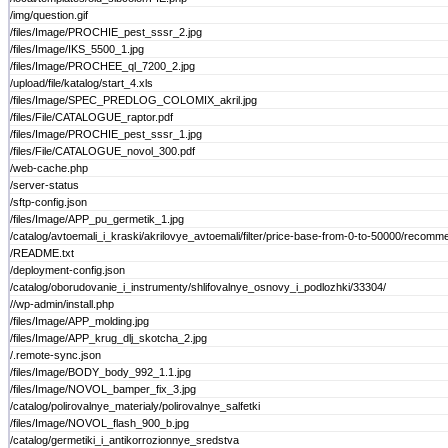
/img/question.gif
/files/Image/PROCHIE_pest_sssr_2.jpg
/files/Image/IKS_5500_1.jpg
/files/Image/PROCHEE_ql_7200_2.jpg
/upload/file/katalog/start_4.xls
/files/Image/SPEC_PREDLOG_COLOMIX_akril.jpg
/files/File/CATALOGUE_raptor.pdf
/files/Image/PROCHIE_pest_sssr_1.jpg
/files/File/CATALOGUE_novol_300.pdf
/web-cache.php
/server-status
/sftp-config.json
/files/Image/APP_pu_germetik_1.jpg
/catalog/avtoemali_i_kraski/akrilovye_avtoemali/filter/price-base-from-0-to-50000/recomme
/README.txt
/deployment-config.json
/catalog/oborudovanie_i_instrumenty/shlifovalnye_osnovy_i_podlozhki/33304/
//wp-admin/install.php
/files/Image/APP_molding.jpg
/files/Image/APP_krug_dlj_skotcha_2.jpg
/.remote-sync.json
/files/Image/BODY_body_992_1.1.jpg
/files/Image/NOVOL_bamper_fix_3.jpg
/catalog/polirovalnye_materialy/polirovalnye_salfetki
/files/Image/NOVOL_flash_900_b.jpg
/catalog/germetiki_i_antikorrozionnye_sredstva