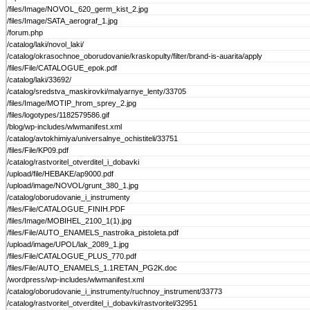
/files/Image/NOVOL_620_germ_kist_2.jpg
/files/Image/SATA_aerograf_1.jpg
/forum.php
/catalog/laki/novol_laki/
/catalog/okrasochnoe_oborudovanie/kraskopulty/filter/brand-is-auarita/apply
/files/File/CATALOGUE_epok.pdf
/catalog/laki/33692/
/catalog/sredstva_maskirovki/malyarnye_lenty/33705
/files/Image/MOTIP_hrom_sprey_2.jpg
/files/logotypes/1182579586.gif
/blog/wp-includes/wlwmanifest.xml
/catalog/avtokhimiya/universalnye_ochistiteli/33751
/files/File/KP09.pdf
/catalog/rastvoritel_otverditel_i_dobavki
/upload/file/HEBAKE/ap9000.pdf
/upload/image/NOVOL/grunt_380_1.jpg
/catalog/oborudovanie_i_instrumenty
/files/File/CATALOGUE_FINIH.PDF
/files/Image/MOBIHEL_2100_1(1).jpg
/files/File/AUTO_ENAMELS_nastroika_pistoleta.pdf
/upload/image/UPOL/lak_2089_1.jpg
/files/File/CATALOGUE_PLUS_770.pdf
/files/File/AUTO_ENAMELS_1.1RETAN_PG2K.doc
/wordpress/wp-includes/wlwmanifest.xml
/catalog/oborudovanie_i_instrumenty/ruchnoy_instrument/33773
/catalog/rastvoritel_otverditel_i_dobavki/rastvoritel/32951