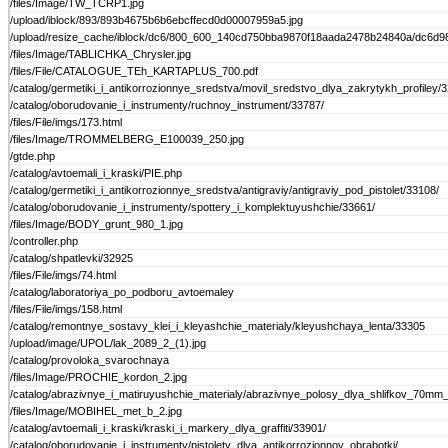
/files/Image/TW_TCRP1.jpg
/upload/iblock/893/893b4675b6b6ebcffecd0d00007959a5.jpg
/upload/resize_cache/iblock/dc6/800_600_140cd750bba9870f18aada2478b24840a/dc6d
/files/Image/TABLICHKA_Chrysler.jpg
/files/File/CATALOGUE_TEh_KARTAPLUS_700.pdf
/catalog/germetiki_i_antikorrozionnye_sredstva/movil_sredstvo_dlya_zakrytykh_profiley/
/catalog/oborudovanie_i_instrumenty/ruchnoy_instrument/33787/
/files/File/imgs/173.html
/files/Image/TROMMELBERG_E100039_250.jpg
/gtde.php
/catalog/avtoemali_i_kraski/PIE.php
/catalog/germetiki_i_antikorrozionnye_sredstva/antigraviy/antigraviy_pod_pistolet/33108/
/catalog/oborudovanie_i_instrumenty/spottery_i_komplektuyushchie/33661/
/files/Image/BODY_grunt_980_1.jpg
/controller.php
/catalog/shpatlevki/32925
/files/File/imgs/74.html
/catalog/laboratoriya_po_podboru_avtoemaley
/files/File/imgs/158.html
/catalog/remontnye_sostavy_klei_i_kleyashchie_materialy/kleyushchaya_lenta/33305
/upload/image/UPOL/lak_2089_2_(1).jpg
/catalog/provoloka_svarochnaya
/files/Image/PROCHIE_kordon_2.jpg
/catalog/abrazivnye_i_matiruyushchie_materialy/abrazivnye_polosy_dlya_shlifkov_70
/files/Image/MOBIHEL_met_b_2.jpg
/catalog/avtoemali_i_kraski/kraski_i_markery_dlya_graffiti/33901/
/catalog/oborudovanie_i_instrumenty/pistolety_dlya_antikorrozionnoy_obrabotki/