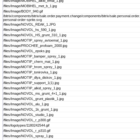
/files/Image/MOBIHEL_alkid_emal_1.jpg
/files/Image/MOBIHEL_met_b_1.jpg
/files/Image/BODY_940.gif
/bitrix/components/bitrix/sale.order.payment.change/components/bitrix/sale.personal.order.d
personal-order-sprite.svg
/files/Image/NOVOL_REAK_1.JPG
/files/Image/NOVOL_hs_590_1.jpg
/files/Image/NOVOL_HS_grunt_310_1.jpg
/files/Image/MOTIP_sprey_avtoemal_1.jpg
/files/Image/PROCHEE_profoam_2000.jpg
/files/Image/NOVOL_epoks.jpg
/files/Image/MOTIP_bamper_sprey_1.jpg
/files/Image/MOTIP_chern_mat_1.jpg
/files/Image/MOTIP_hrom_sprey_1.jpg
/files/Image/MOTIP_tonirovka_1.jpg
/files/Image/MOTIP_dlya_diskov_1.jpg
/files/Image/MOTIP_support_1(1).jpg
/files/Image/MOTIP_alkid_sprey_1.jpg
/files/Image/NOVOL_ms_grunt_4+1_1.jpg
/files/Image/NOVOL_grunt_plastik_1.jpg
/files/Image/NOVOL_alu_1.jpg
/files/Image/NOVOL_1k_grunt_1.jpg
/files/Image/NOVOL_studio_1.jpg
/files/Image/NOVOL_r_p300.gif
/files/logotypes/1180242544.gif
/files/Image/NOVOL_r_p310.gif
/files/Image/NOVOL_spray_1.jpg