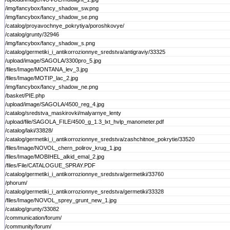
/img/fancybox/fancy_shadow_sw.png
/img/fancybox/fancy_shadow_se.png
/catalog/proyavochnye_pokrytiya/poroshkovye/
/catalog/grunty/32946
/img/fancybox/fancy_shadow_s.png
/catalog/germetiki_i_antikorrozionnye_sredstva/antigraviy/33325
/upload/image/SAGOLA/3300pro_5.jpg
/files/Image/MONTANA_lev_3.jpg
/files/Image/MOTIP_lac_2.jpg
/img/fancybox/fancy_shadow_ne.png
/basket/PIE.php
/upload/image/SAGOLA/4500_reg_4.jpg
/catalog/sredstva_maskirovki/malyarnye_lenty
/upload/file/SAGOLA_FILE/4500_g_1.3_lxt_hvlp_manometer.pdf
/catalog/laki/33828/
/catalog/germetiki_i_antikorrozionnye_sredstva/zashchitnoe_pokrytie/33520
/files/Image/NOVOL_chern_polirov_krug_1.jpg
/files/Image/MOBIHEL_alkid_emal_2.jpg
/files/File/CATALOGUE_SPRAY.PDF
/catalog/germetiki_i_antikorrozionnye_sredstva/germetiki/33760
/phorum/
/catalog/germetiki_i_antikorrozionnye_sredstva/germetiki/33328
/files/Image/NOVOL_sprey_grunt_new_1.jpg
/catalog/grunty/33082
/communication/forum/
/community/forum/