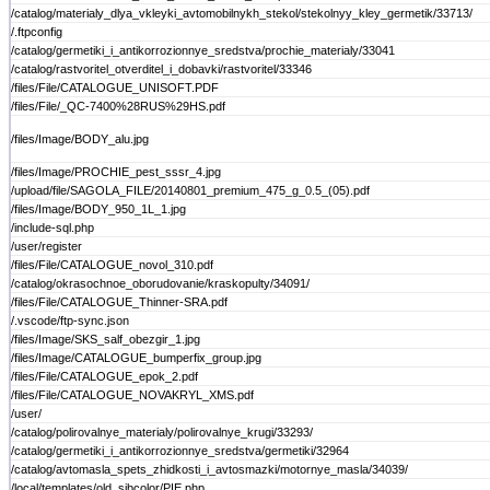
/catalog/materialy_dlya_vkleyki_avtomobilnykh_stekol/stekolnyy_kley_germetik/33713/
/.ftpconfig
/catalog/germetiki_i_antikorrozionnye_sredstva/prochie_materialy/33041
/catalog/rastvoritel_otverditel_i_dobavki/rastvoritel/33346
/files/File/CATALOGUE_UNISOFT.PDF
/files/File/_QC-7400%28RUS%29HS.pdf
/files/Image/BODY_alu.jpg
/files/Image/PROCHIE_pest_sssr_4.jpg
/upload/file/SAGOLA_FILE/20140801_premium_475_g_0.5_(05).pdf
/files/Image/BODY_950_1L_1.jpg
/include-sql.php
/user/register
/files/File/CATALOGUE_novol_310.pdf
/catalog/okrasochnoe_oborudovanie/kraskopulty/34091/
/files/File/CATALOGUE_Thinner-SRA.pdf
/.vscode/ftp-sync.json
/files/Image/SKS_salf_obezgir_1.jpg
/files/Image/CATALOGUE_bumperfix_group.jpg
/files/File/CATALOGUE_epok_2.pdf
/files/File/CATALOGUE_NOVAKRYL_XMS.pdf
/user/
/catalog/polirovalnye_materialy/polirovalnye_krugi/33293/
/catalog/germetiki_i_antikorrozionnye_sredstva/germetiki/32964
/catalog/avtomasla_spets_zhidkosti_i_avtosmazki/motornye_masla/34039/
/local/templates/old_sibcolor/PIE.php