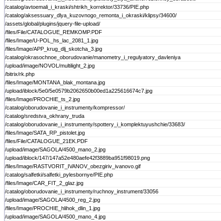
/catalog/avtoemali_i_kraski/shtrikh_korrektor/33736/PIE.php
/catalog/aksessuary_dlya_kuzovnogo_remonta_i_okraski/klipsy/34600/
/assets/global/plugins/jquery-file-upload/
/files/File/CATALOGUE_REMKOMP.PDF
/files/Image/U-POL_hs_lac_2081_1.jpg
/files/Image/APP_krug_dlj_skotcha_3.jpg
/catalog/okrasochnoe_oborudovanie/manometry_i_regulyatory_davleniya
/upload/image/NOVOL/multilight_2.jpg
/bitrix/rk.php
/files/Image/MONTANA_blak_montana.jpg
/upload/iblock/5e0/5e0579b2062650b00ed1a225616674c7.jpg
/files/Image/PROCHIE_ts_2.jpg
/catalog/oborudovanie_i_instrumenty/kompressor/
/catalog/sredstva_okhrany_truda
/catalog/oborudovanie_i_instrumenty/spottery_i_komplektuyushchie/33683/
/files/Image/SATA_RP_pistolet.jpg
/files/File/CATALOGUE_21EK.PDF
/upload/image/SAGOLA/4500_mano_2.jpg
/upload/iblock/147/147a52e480aefe42f3889ba951f98019.png
/files/Image/RASTVORIT_IVANOV_obezgiriv_ivanovo.gif
/catalog/salfetki/salfetki_pylesbornye/PIE.php
/files/Image/CAR_FIT_2_glaz.jpg
/catalog/oborudovanie_i_instrumenty/ruchnoy_instrument/33056
/upload/image/SAGOLA/4500_reg_2.jpg
/files/Image/PROCHIE_hlihok_dlin_1.jpg
/upload/image/SAGOLA/4500_mano_4.jpg