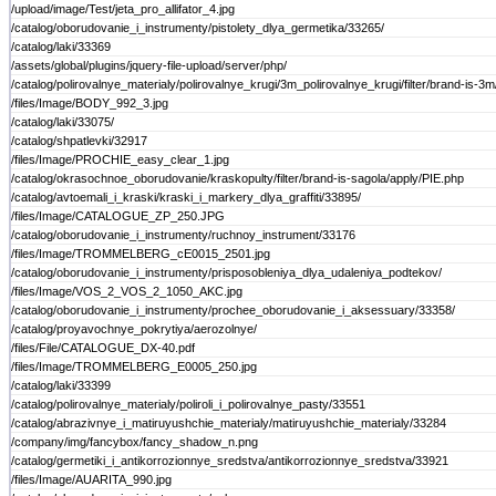
/upload/image/Test/jeta_pro_allifator_4.jpg
/catalog/oborudovanie_i_instrumenty/pistolety_dlya_germetika/33265/
/catalog/laki/33369
/assets/global/plugins/jquery-file-upload/server/php/
/catalog/polirovalnye_materialy/polirovalnye_krugi/3m_polirovalnye_krugi/filter/brand-is-3m
/files/Image/BODY_992_3.jpg
/catalog/laki/33075/
/catalog/shpatlevki/32917
/files/Image/PROCHIE_easy_clear_1.jpg
/catalog/okrasochnoe_oborudovanie/kraskopulty/filter/brand-is-sagola/apply/PIE.php
/catalog/avtoemali_i_kraski/kraski_i_markery_dlya_graffiti/33895/
/files/Image/CATALOGUE_ZP_250.JPG
/catalog/oborudovanie_i_instrumenty/ruchnoy_instrument/33176
/files/Image/TROMMELBERG_cE0015_2501.jpg
/catalog/oborudovanie_i_instrumenty/prisposobleniya_dlya_udaleniya_podtekov/
/files/Image/VOS_2_VOS_2_1050_AKC.jpg
/catalog/oborudovanie_i_instrumenty/prochee_oborudovanie_i_aksessuary/33358/
/catalog/proyavochnye_pokrytiya/aerozolnye/
/files/File/CATALOGUE_DX-40.pdf
/files/Image/TROMMELBERG_E0005_250.jpg
/catalog/laki/33399
/catalog/polirovalnye_materialy/poliroli_i_polirovalnye_pasty/33551
/catalog/abrazivnye_i_matiruyushchie_materialy/matiruyushchie_materialy/33284
/company/img/fancybox/fancy_shadow_n.png
/catalog/germetiki_i_antikorrozionnye_sredstva/antikorrozionnye_sredstva/33921
/files/Image/AUARITA_990.jpg