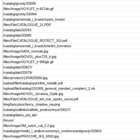
/catalog/grunty/33095
/files/Image/VOYLET_h-827ab.gif
/catalog/grunty/33094/
/catalog/avtoemali_i_kraski/spets_kraski
/files/File/CATALOGUE_21.PDF
/catalog/laki/33343
/catalog/laki/33080
/files/File/CATALOGUE_ROTECT_310.pdf
/catalog/avtoemali_i_kraski/shtrikh_korrektor
/files/Image/SATA_remnab.jpg
/files/Image/NOVOL_plus720_b.jpg
/files/Image/VOYLET_s-990gb.gif
/catalog/laki/33827/
/catalog/laki/33079/
/files/product/1254625050.jpg
/upload/file/katalog/quickline_melalik.pdf
/upload/file/katalog/151008_general_standart_complect_2.xls
/files/Image/NOVOL_1kraska_Optik.jpg
/files/File/CATALOGUE_teh_kar_epoks_novol.pdf
/img/fancybox/fancy_shadow_nw.png
/catalog/salfetki/salfetki_protirochnye/33027/
/catalog/laki/u_pol_lak/
/forum/
/files/Image/3M_sotch_cal_2.2.jpg
/catalog/germetiki_i_antikorrozionnye_sredstva/antigraviy/32963/
/files/Image/PROCHIE_IKS_5500.jpg