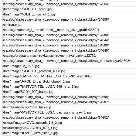
/catalog/aksessuary_dlya_kuzovnogo_remonta_i_okraski/klipsy/34604/
/files/Image/PROCHEE_grunt.jpg
/files/Image/MOBIHEL_pe_kit_1.jpg
/catalog/aksessuary_dlya_kuzovnogo_remonta_i_okraski/klipsy/34606/
/xmlrpc.php
/catalog/avtoemali_i_kraski/kraski_i_markery_dlya_graffiti/33891/
/catalog/aksessuary_dlya_kuzovnogo_remonta_i_okraski/klipsy/34580/
/catalog/aksessuary_dlya_kuzovnogo_remonta_i_okraski/klipsy/34644/
/catalog/aksessuary_dlya_kuzovnogo_remonta_i_okraski/klipsy/34588/
/catalog/aksessuary_dlya_kuzovnogo_remonta_i_okraski/klipsy/34646/
/catalog/sredstva_maskirovki/maskirovochnaya_plenka/33710/
/catalog/aksessuary_dlya_kuzovnogo_remonta_i_okraski/klipsa_krepezhnaya/34602/
/files/Image/3M_7502.jpg
/files/Image/PROCHEE_profoam_4000.jpg
/files/Image/KANSAI_RETAN_PG_ECO_HYBRID_web.JPG
/files/Image/U-POL_Extra_Gold_shpakl_1.jpg
/files/Image/RASTVORITEL_LUGA_646_iv_z_1.jpg
/files/Image/BODY_999_banka.jpg
/catalog/aksessuary_dlya_kuzovnogo_remonta_i_okraski/klipsy/34598/
/catalog/aksessuary_dlya_kuzovnogo_remonta_i_okraski/klipsy/34587/
/bitrix/js/main/core/core_tasker.js
/files/Image/RASTVORITEL_LUGA_uait_spirit_iv_zav_1.jpg
/catalog/aksessuary_dlya_kuzovnogo_remonta_i_okraski/klipsy/34602/
/upload/image/NOVOL/unisoft_1.8_2.jpg
/upload/image/NOVOL/lak_570_1.jpg
/files/Image/NOVOL_ultra_fiber_1.jpg