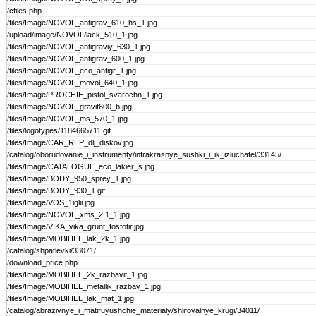
/cfiles.php
/files/Image/NOVOL_antigrav_610_hs_1.jpg
/upload/image/NOVOL/lack_510_1.jpg
/files/Image/NOVOL_antigraviy_630_1.jpg
/files/Image/NOVOL_antigrav_600_1.jpg
/files/Image/NOVOL_eco_antigr_1.jpg
/files/Image/NOVOL_movol_640_1.jpg
/files/Image/PROCHIE_pistol_svarochn_1.jpg
/files/Image/NOVOL_gravit600_b.jpg
/files/Image/NOVOL_ms_570_1.jpg
/files/logotypes/1184665711.gif
/files/Image/CAR_REP_dlj_diskov.jpg
/catalog/oborudovanie_i_instrumenty/infrakrasnye_sushki_i_ik_izluchatel/33145/
/files/Image/CATALOGUE_eco_lakier_s.jpg
/files/Image/BODY_950_sprey_1.jpg
/files/Image/BODY_930_1.gif
/files/Image/VOS_1iglii.jpg
/files/Image/NOVOL_xms_2.1_1.jpg
/files/Image/VIKA_vika_grunt_fosfotir.jpg
/files/Image/MOBIHEL_lak_2k_1.jpg
/catalog/shpatlevki/33071/
/download_price.php
/files/Image/MOBIHEL_2k_razbavit_1.jpg
/files/Image/MOBIHEL_metallik_razbav_1.jpg
/files/Image/MOBIHEL_lak_mat_1.jpg
/catalog/abrazivnye_i_matiruyushchie_materialy/shlifovalnye_krugi/34011/