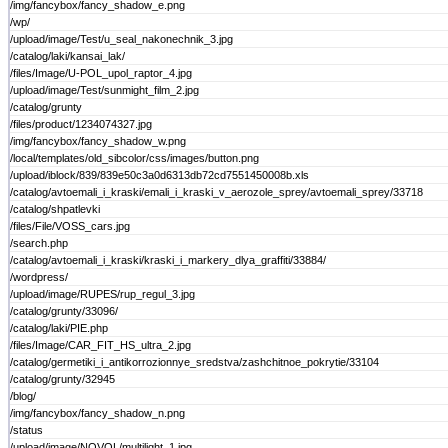
/img/fancybox/fancy_shadow_e.png
/wp/
/upload/image/Test/u_seal_nakonechnik_3.jpg
/catalog/laki/kansai_lak/
/files/Image/U-POL_upol_raptor_4.jpg
/upload/image/Test/sunmight_film_2.jpg
/catalog/grunty
/files/product/1234074327.jpg
/img/fancybox/fancy_shadow_w.png
/local/templates/old_sibcolor/css/images/button.png
/upload/iblock/839/839e50c3a0d6313db72cd7551450008b.xls
/catalog/avtoemali_i_kraski/emali_i_kraski_v_aerozole_sprey/avtoemali_sprey/33718
/catalog/shpatlevki
/files/File/VOSS_cars.jpg
/search.php
/catalog/avtoemali_i_kraski/kraski_i_markery_dlya_graffiti/33884/
/wordpress/
/upload/image/RUPES/rup_regul_3.jpg
/catalog/grunty/33096/
/catalog/laki/PIE.php
/files/Image/CAR_FIT_HS_ultra_2.jpg
/catalog/germetiki_i_antikorrozionnye_sredstva/zashchitnoe_pokrytie/33104
/catalog/grunty/32945
/blog/
/img/fancybox/fancy_shadow_n.png
/status
/upload/image/NOVOL/multilight_1.jpg