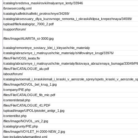
/catalog/sredstva_maskirovki/malyarnye_lenty/33946
/browserconfig.xml
/catalog/salfetki/salfetki_protirochnye/34269/
/catalog/aksessuary_dlya_kuzovnogo_remonta_i_okraski/klipsa_krepezhnaya/34599/
/upload/file/katalog/qc_7000_2.pdf
/support/forum/
/files/Image/AUARITA_st-3000.jpg
/catalog/remontnye_sostavy_klei_i_kleyashchie_materialy
/catalog/abrazivnye_i_matiruyushchie_materialy/shlifovalnye_krugi/33976/
/files/File/VOSS_iwata.flv
/catalog/abrazivnye_i_matiruyushchie_materialy/listovaya_abrazivnaya_bumaga/33049/PI
/files/File/CATALOGUE_alu.pdf
/about/forum/
/catalog/avtoemali_i_kraski/emali_i_kraski_v_aerozole_sprey/spets_kraski_v_aerozole_s
/files/Image/NOVOL_bel_krug_1.jpg
/company/PIE.php
/files/File/CATALOGUE_fib_mic.pdf
/content/detail.php
/files/File/CATALOGUE_41.PDF
/upload/image/UPOL/pistolet_antigr_1.jpg
/content/list.php
/files/Image/NOVOL_uni_2.jpg
/catalog/grunty/PIE.php
/files/Image/VOYLET_H-2000-NEW_2.jpg
/wp-includes/wlwmanifest.xml