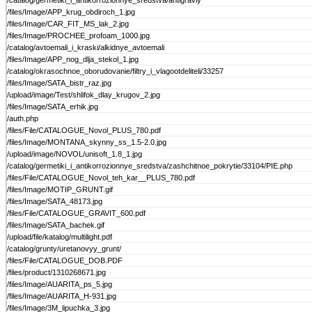
/catalog/germetiki_i_antikorrozionnye_sredstva/antigraviy
/files/Image/APP_krug_obdiroch_1.jpg
/files/Image/CAR_FIT_MS_lak_2.jpg
/files/Image/PROCHEE_profoam_1000.jpg
/catalog/avtoemali_i_kraski/alkidnye_avtoemali
/files/Image/APP_nog_dlja_stekol_1.jpg
/catalog/okrasochnoe_oborudovanie/filtry_i_vlagootdeliteli/33257
/files/Image/SATA_bistr_raz.jpg
/upload/image/Test/shlifok_dlay_krugov_2.jpg
/files/Image/SATA_erhik.jpg
/auth.php
/files/File/CATALOGUE_Novol_PLUS_780.pdf
/files/Image/MONTANA_skynny_ss_1.5-2.0.jpg
/upload/image/NOVOL/unisoft_1.8_1.jpg
/catalog/germetiki_i_antikorrozionnye_sredstva/zashchitnoe_pokrytie/33104/PIE.php
/files/File/CATALOGUE_Novol_teh_kar__PLUS_780.pdf
/files/Image/MOTIP_GRUNT.gif
/files/Image/SATA_48173.jpg
/files/File/CATALOGUE_GRAVIT_600.pdf
/files/Image/SATA_bachek.gif
/upload/file/katalog/multilight.pdf
/catalog/grunty/uretanovyy_grunt/
/files/File/CATALOGUE_DOB.PDF
/files/product/1310268671.jpg
/files/Image/AUARITA_ps_5.jpg
/files/Image/AUARITA_H-931.jpg
/files/Image/3M_lipuchka_3.jpg