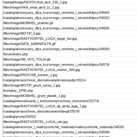
/upload/image/NOVOL/mat_lack_530_1.jpg
/files/Image/VIKA_emal_akril_1L_1.jpg
/catalog/aksessuary_dlya_kuzovnogo_remonta_i_okraski/klipsy/34593/
/catalog/aksessuary_dlya_kuzovnogo_remonta_i_okraski/klipsy/34592/
/files/Image/MOBIHEL_praimer.gif
/catalog/aksessuary_dlya_kuzovnogo_remonta_i_okraski/klipsy/34605/
/files/Image/MOTIP_6.jpg
/files/Image/RASTVORITEL_LUGA_topgir_fari.jpg
/files/Image/SATA_SAMINIFILTR.gif
/catalog/aksessuary_dlya_kuzovnogo_remonta_i_okraski/klipsy/34595/
/forum/index.php
/files/Image/3M_VOS_TOLIA.gif
/catalog/aksessuary_dlya_kuzovnogo_remonta_i_okraski/klipsy/34579/
/files/Image/RASTVORITEL_LUGA_nekker_005.jpg
/files/Image/PROCHIE_kordon_1.jpg
/catalog/okrasochnoe_oborudovanie/kraskopulty/33214
/files/Image/MOTIP_grunt_sprey_1.jpg
/kontakty_1/PIE.php
/files/Image/MOBIHEL_grunt_plastik_1.jpg
/catalog/oborudovanie_i_instrumenty/ruchnoy_instrument/33774/
/files/Image/RASTVORITEL_LUGA_dlj_akrila_luga_1.jpg
/catalog/okrasochnoe_oborudovanie/shlangi/33579/
/catalog/grunty/34252/
/files/Image/RASTVORITEL_LUGA_ruki.jpg
/catalog/abrazivnye_i_matiruyushchie_materialy/matiruyushchie_materialy/34535/
/catalog/aksessuary_dlya_kuzovnogo_remonta_i_okraski/klipsy/34599/