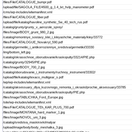
/files/File/CATALOGUE_bumpr.pdf
/upload/file/SAGOLA_FILE/4500_g_1.4_lxt_hvlp_manometer.pdf
/cms/wp-includes/wlwmanifest.xml
/files/File/CATALOGUE_fiber.pdf
/upload/file/katalog/havoline_synthetic_5w_40_tech_rus.pdf
/catalog/grunty/grunty_v_aerozole_sprey/
/files/Image/BODY_grunt_980_2.jpg
/catalog/remontnye_sostavy_klei_i_kleyashchie_materialy/kley/33772
/files/File/CATALOGUE_Novakryl_590.pdf
/catalog/germetiki_i_antikorrozionnye_sredstva/germetiki/33330
/img/bottom_left.jpg
/catalog/okrasochnoe_oborudovanie/kraskopulty/33214/PIE.php
/catalog/grunty/32945/PIE.php
/files/Image/BODY_700_2.jpg
/catalog/oborudovanie_i_instrumenty/ruchnoy_instrument/33302/
/upload/file/katalog/texaco_multigear_s.pdf
/wp/wp-includes/wlwmanifest.xml
/catalog/aksessuary_dlya_kuzovnogo_remonta_i_okraski/prochie_aksessuary/33785
/catalog/okrasochnoe_oborudovanie/kraskopulty/PIE.php
/files/Image/TABLICHKA_Ford_Europe.jpg
/site/wp-includes/wlwmanifest.xml
/files/File/CATALOGUE_TEh_KAR_PLUS_700.pdf
/files/Image/MONTANA_hard_marker_1.jpg
/files/Image/NOVOL_uni_3.jpg
/catalog/sredstva_maskirovki/malyar
/upload/image/body/body_meshalka_3.jpg