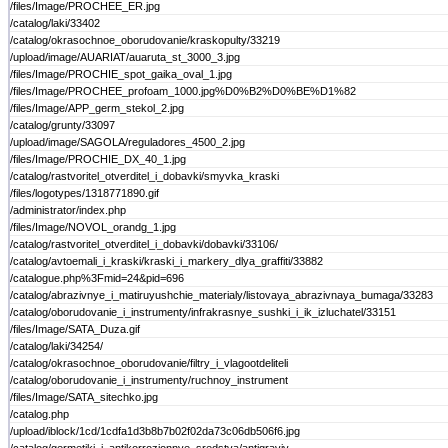
/files/Image/PROCHEE_ER.jpg
/catalog/laki/33402
/catalog/okrasochnoe_oborudovanie/kraskopulty/33219
/upload/image/AUARIAT/auaruta_st_3000_3.jpg
/files/Image/PROCHIE_spot_gaika_oval_1.jpg
/files/Image/PROCHEE_profoam_1000.jpg%D0%B2%D0%BE%D1%82
/files/Image/APP_germ_stekol_2.jpg
/catalog/grunty/33097
/upload/image/SAGOLA/reguladores_4500_2.jpg
/files/Image/PROCHIE_DX_40_1.jpg
/catalog/rastvoritel_otverditel_i_dobavki/smyvka_kraski
/files/logotypes/1318771890.gif
/administrator/index.php
/files/Image/NOVOL_orandg_1.jpg
/catalog/rastvoritel_otverditel_i_dobavki/dobavki/33106/
/catalog/avtoemali_i_kraski/kraski_i_markery_dlya_graffiti/33882
/catalogue.php%3Fmid=24&pid=696
/catalog/abrazivnye_i_matiruyushchie_materialy/listovaya_abrazivnaya_bumaga/33283
/catalog/oborudovanie_i_instrumenty/infrakrasnye_sushki_i_ik_izluchatel/33151
/files/Image/SATA_Duza.gif
/catalog/laki/34254/
/catalog/okrasochnoe_oborudovanie/filtry_i_vlagootdeliteli
/catalog/oborudovanie_i_instrumenty/ruchnoy_instrument
/files/Image/SATA_sitechko.jpg
/catalog.php
/upload/iblock/1cd/1cdfa1d3b8b7b02f02da73c06db506f6.jpg