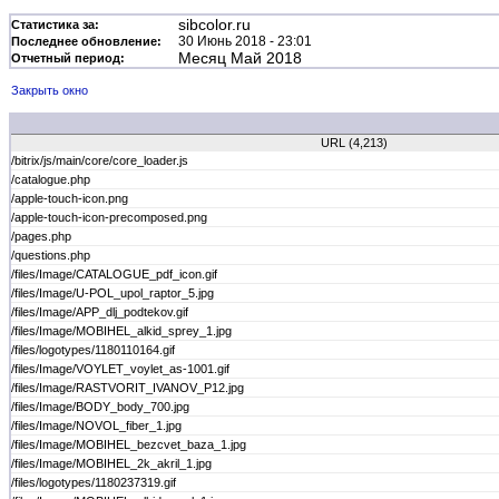
sibcolor.ru
Статистика за:
30 Июнь 2018 - 23:01
Последнее обновление:
Месяц Май 2018
Отчетный период:
Закрыть окно
URL (4,213)
/bitrix/js/main/core/core_loader.js
/catalogue.php
/apple-touch-icon.png
/apple-touch-icon-precomposed.png
/pages.php
/questions.php
/files/Image/CATALOGUE_pdf_icon.gif
/files/Image/U-POL_upol_raptor_5.jpg
/files/Image/APP_dlj_podtekov.gif
/files/Image/MOBIHEL_alkid_sprey_1.jpg
/files/logotypes/1180110164.gif
/files/Image/VOYLET_voylet_as-1001.gif
/files/Image/RASTVORIT_IVANOV_P12.jpg
/files/Image/BODY_body_700.jpg
/files/Image/NOVOL_fiber_1.jpg
/files/Image/MOBIHEL_bezcvet_baza_1.jpg
/files/Image/MOBIHEL_2k_akril_1.jpg
/files/logotypes/1180237319.gif