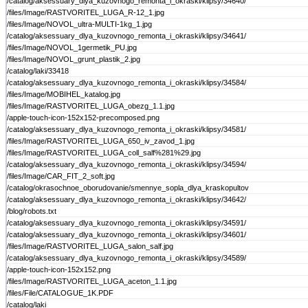
/catalog/aksessuary_dlya_kuzovnogo_remonta_i_okraski/klipsy/34640/
/files/Image/RASTVORITEL_LUGA_R-12_1.jpg
/files/Image/NOVOL_ultra-MULTI-1kg_1.jpg
/catalog/aksessuary_dlya_kuzovnogo_remonta_i_okraski/klipsy/34641/
/files/Image/NOVOL_1germetik_PU.jpg
/files/Image/NOVOL_grunt_plastik_2.jpg
/catalog/laki/33418
/catalog/aksessuary_dlya_kuzovnogo_remonta_i_okraski/klipsy/34584/
/files/Image/MOBIHEL_katalog.jpg
/files/Image/RASTVORITEL_LUGA_obezg_1.1.jpg
/apple-touch-icon-152x152-precomposed.png
/catalog/aksessuary_dlya_kuzovnogo_remonta_i_okraski/klipsy/34581/
/files/Image/RASTVORITEL_LUGA_650_iv_zavod_1.jpg
/files/Image/RASTVORITEL_LUGA_coll_salf%281%29.jpg
/catalog/aksessuary_dlya_kuzovnogo_remonta_i_okraski/klipsy/34594/
/files/Image/CAR_FIT_2_soft.jpg
/catalog/okrasochnoe_oborudovanie/smennye_sopla_dlya_kraskopultov
/catalog/aksessuary_dlya_kuzovnogo_remonta_i_okraski/klipsy/34642/
/blog/robots.txt
/catalog/aksessuary_dlya_kuzovnogo_remonta_i_okraski/klipsy/34591/
/catalog/aksessuary_dlya_kuzovnogo_remonta_i_okraski/klipsy/34601/
/files/Image/RASTVORITEL_LUGA_salon_salf.jpg
/catalog/aksessuary_dlya_kuzovnogo_remonta_i_okraski/klipsy/34589/
/apple-touch-icon-152x152.png
/files/Image/RASTVORITEL_LUGA_aceton_1.1.jpg
/files/File/CATALOGUE_1K.PDF
/catalog/laki