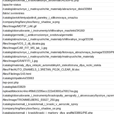
/catalog/avtoemali_i_kraski/alkidnye_avtoemali/34250/PIE.php
/apache-status
/catalog/abrazivnye_i_matiruyushchie_materialy/abrazivnye_diski/33984
/bitrix/.svn/entries
/catalog/avtokhimiya/poliroli_paneley_i_silikonovaya_smazka
/company/img/fancybox/fancy_shadow_w.png
/files/Image/MOTIP_LAK.gif
/catalog/oborudovanie_i_instrumenty/shlifovalnye_mashinki/34160/
/catalog/germetiki_i_antikorrozionnye_sredstva/germetiki
/catalog/abrazivnye_i_matiruyushchie_materialy/shlifovalnye_krugi/33196
/files/Image/VOS_2_dlj_dizaina.jpg
/files/Image/CAR_FIT_MS_lak_1.jpg
/catalog/abrazivnye_i_matiruyushchie_materialy/listovaya_abrazivnaya_bumaga/33283/PI
/catalog/abrazivnye_i_matiruyushchie_materialy/matiruyushchie_materialy
/files/Image/GRAFFITI_1.jpg
/catalog/materialy_dlya_vkleyki_avtomobilnykh_stekol/struna_dlya_rezki_stekla
/files/File/AUTO_ENAMELS_1.3RETAN_PG2K_CLEAR_M.doc
/files/File/imgs/143.html
/catalog/shpatlevki/33063
/wp-post.php
/catalog/laki/33829
/upload/iblock/ec4/ec4f9b613295ecc222e63691a76917ea.jpg
/catalog/oborudovanie_i_instrumenty/kraskopulty_aerografy_i_aksessuary/bystrye_raze
/files/Image/TROMMELBERG_E0027_250.jpg
/catalog/avtoemali_i_kraski/emali_i_kraski_v_aerozole_sprey
/company/img/fancybox/fancy_shadow_se.png
/catalog/avtoemali_i_kraski/kraski_i_markery_dlya_graffiti/33881/PIE.php