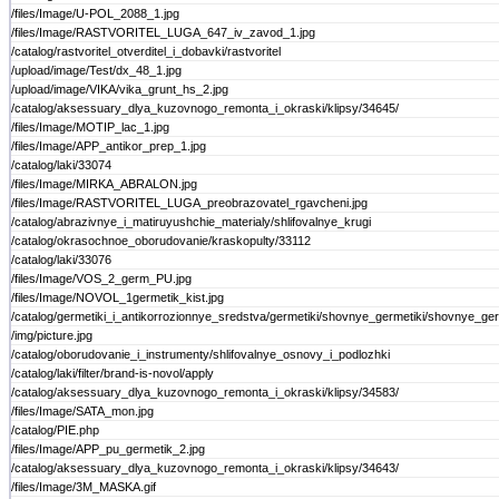
/files/Image/U-POL_2088_1.jpg
/files/Image/RASTVORITEL_LUGA_647_iv_zavod_1.jpg
/catalog/rastvoritel_otverditel_i_dobavki/rastvoritel
/upload/image/Test/dx_48_1.jpg
/upload/image/VIKA/vika_grunt_hs_2.jpg
/catalog/aksessuary_dlya_kuzovnogo_remonta_i_okraski/klipsy/34645/
/files/Image/MOTIP_lac_1.jpg
/files/Image/APP_antikor_prep_1.jpg
/catalog/laki/33074
/files/Image/MIRKA_ABRALON.jpg
/files/Image/RASTVORITEL_LUGA_preobrazovatel_rgavcheni.jpg
/catalog/abrazivnye_i_matiruyushchie_materialy/shlifovalnye_krugi
/catalog/okrasochnoe_oborudovanie/kraskopulty/33112
/catalog/laki/33076
/files/Image/VOS_2_germ_PU.jpg
/files/Image/NOVOL_1germetik_kist.jpg
/catalog/germetiki_i_antikorrozionnye_sredstva/germetiki/shovnye_germetiki/shovnye_ger
/img/picture.jpg
/catalog/oborudovanie_i_instrumenty/shlifovalnye_osnovy_i_podlozhki
/catalog/laki/filter/brand-is-novol/apply
/catalog/aksessuary_dlya_kuzovnogo_remonta_i_okraski/klipsy/34583/
/files/Image/SATA_mon.jpg
/catalog/PIE.php
/files/Image/APP_pu_germetik_2.jpg
/catalog/aksessuary_dlya_kuzovnogo_remonta_i_okraski/klipsy/34643/
/files/Image/3M_MASKA.gif