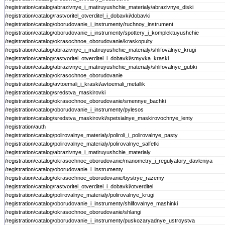
/registration/catalog/abrazivnye_i_matiruyushchie_materialy/abrazivnye_diski
/registration/catalog/rastvoritel_otverditel_i_dobavki/dobavki
/registration/catalog/oborudovanie_i_instrumenty/ruchnoy_instrument
/registration/catalog/oborudovanie_i_instrumenty/spottery_i_komplektuyushchie
/registration/catalog/okrasochnoe_oborudovanie/kraskopulty
/registration/catalog/abrazivnye_i_matiruyushchie_materialy/shlifovalnye_krugi
/registration/catalog/rastvoritel_otverditel_i_dobavki/smyvka_kraski
/registration/catalog/abrazivnye_i_matiruyushchie_materialy/shlifovalnye_gubki
/registration/catalog/okrasochnoe_oborudovanie
/registration/catalog/avtoemali_i_kraski/avtoemali_metallik
/registration/catalog/sredstva_maskirovki
/registration/catalog/okrasochnoe_oborudovanie/smennye_bachki
/registration/catalog/oborudovanie_i_instrumenty/pylesos
/registration/catalog/sredstva_maskirovki/spetsialnye_maskirovochnye_lenty
/registration/auth
/registration/catalog/polirovalnye_materialy/poliroli_i_polirovalnye_pasty
/registration/catalog/polirovalnye_materialy/polirovalnye_salfetki
/registration/catalog/abrazivnye_i_matiruyushchie_materialy
/registration/catalog/okrasochnoe_oborudovanie/manometry_i_regulyatory_davleniya
/registration/catalog/oborudovanie_i_instrumenty
/registration/catalog/okrasochnoe_oborudovanie/bystrye_razemy
/registration/catalog/rastvoritel_otverditel_i_dobavki/otverditel
/registration/catalog/polirovalnye_materialy/polirovalnye_krugi
/registration/catalog/oborudovanie_i_instrumenty/shlifovalnye_mashinki
/registration/catalog/okrasochnoe_oborudovanie/shlangi
/registration/catalog/oborudovanie_i_instrumenty/puskozaryadnye_ustroystva