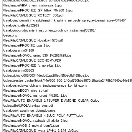
/upload/iblock/061/061c293ec57d8f5552f03224e06a143b.jpg
/files/Image/VIKA_chern_matovaya_1.jpg
/files/Image/PROCHEE_GP_hlifok_70x200_1.jpg
/files/File/CATALOGUE_ROTECT_350.pdf
/catalog/avtoemali_i_kraski/emali_i_kraski_v_aerozole_sprey/avtoemali_sprey/34546/
/catalog/shpatlevki/32919
/catalog/oborudovanie_i_instrumenty/ruchnoy_instrument/33301/
/page.php
/files/File/CATALOGUE_Novakryl_570.pdf
/files/Image/PROCHIE_ppg_1.jpg
/catalog/grunty/34189
/files/Image/NOVOL_grunt_330_1%281%29.jpg
/files/File/CATALOGUE_ECONOMY.PDF
/files/Image/PROCHEE_fy_gorelka_1.jpg
/catalog/grunty/33803
/upload/iblock/003/00344dedcd1aa2f0ebf55bec8d485bce.jpg
/upload/resize_cache/iblock/44e/800_600_140cd750bba9870f18aada2478b24840a/44e99
/catalog/sredstva_okhrany_truda/malyarnye_kombinezony
/files/Image/BODY_nitro_soft.gif
/files/Image/NOVOL_ms_grunt_4%201_1.jpg
/files/File/AUTO_ENAMELS_1.7SUPER_DIAMOND_CLEAR_Q.doc
/upload/file/UPOL/gravitex_plus.pdf
/catalog/okrasochnoe_oborudovanie
/files/File/AUTO_ENAMELS_4.3LUC_POLY_PUTTY.doc
/files/Image/NOVOL_razbavit_dlj_akrila_2.jpg
/files/Image/VOS_2_mokraj_bum(1).jpg
/files/File/CATALOGUE_Iwata_LPH-1_1-144_LVG.pdf