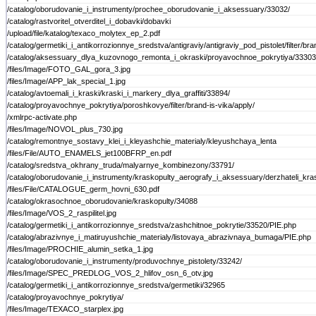
/catalog/oborudovanie_i_instrumenty/prochee_oborudovanie_i_aksessuary/33032/
/catalog/rastvoritel_otverditel_i_dobavki/dobavki
/upload/file/katalog/texaco_molytex_ep_2.pdf
/catalog/germetiki_i_antikorrozionnye_sredstva/antigraviy/antigraviy_pod_pistolet/filter/br
/catalog/aksessuary_dlya_kuzovnogo_remonta_i_okraski/proyavochnoe_pokrytiya/33303
/files/Image/FOTO_GAL_gora_3.jpg
/files/Image/APP_lak_special_1.jpg
/catalog/avtoemali_i_kraski/kraski_i_markery_dlya_graffiti/33894/
/catalog/proyavochnye_pokrytiya/poroshkovye/filter/brand-is-vika/apply/
/xmlrpc-activate.php
/files/Image/NOVOL_plus_730.jpg
/catalog/remontnye_sostavy_klei_i_kleyashchie_materialy/kleyushchaya_lenta
/files/File/AUTO_ENAMELS_jet100BFRP_en.pdf
/catalog/sredstva_okhrany_truda/malyarnye_kombinezony/33791/
/catalog/oborudovanie_i_instrumenty/kraskopulty_aerografy_i_aksessuary/derzhateli_kra
/files/File/CATALOGUE_germ_hovni_630.pdf
/catalog/okrasochnoe_oborudovanie/kraskopulty/34088
/files/Image/VOS_2_raspilitel.jpg
/catalog/germetiki_i_antikorrozionnye_sredstva/zashchitnoe_pokrytie/33520/PIE.php
/catalog/abrazivnye_i_matiruyushchie_materialy/listovaya_abrazivnaya_bumaga/PIE.php
/files/Image/PROCHIE_alumin_setka_1.jpg
/catalog/oborudovanie_i_instrumenty/produvochnye_pistolety/33242/
/files/Image/SPEC_PREDLOG_VOS_2_hlifov_osn_6_otv.jpg
/catalog/germetiki_i_antikorrozionnye_sredstva/germetiki/32965
/catalog/proyavochnye_pokrytiya/
/files/Image/TEXACO_starplex.jpg