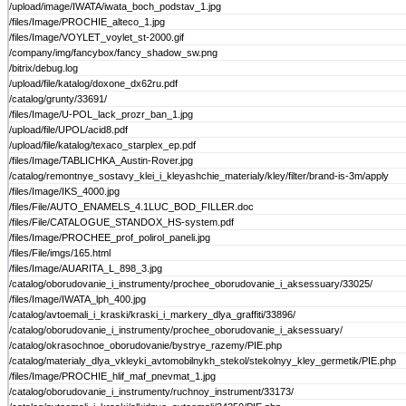
/upload/image/IWATA/iwata_boch_podstav_1.jpg
/files/Image/PROCHIE_alteco_1.jpg
/files/Image/VOYLET_voylet_st-2000.gif
/company/img/fancybox/fancy_shadow_sw.png
/bitrix/debug.log
/upload/file/katalog/doxone_dx62ru.pdf
/catalog/grunty/33691/
/files/Image/U-POL_lack_prozr_ban_1.jpg
/upload/file/UPOL/acid8.pdf
/upload/file/katalog/texaco_starplex_ep.pdf
/files/Image/TABLICHKA_Austin-Rover.jpg
/catalog/remontnye_sostavy_klei_i_kleyashchie_materialy/kley/filter/brand-is-3m/apply
/files/Image/IKS_4000.jpg
/files/File/AUTO_ENAMELS_4.1LUC_BOD_FILLER.doc
/files/File/CATALOGUE_STANDOX_HS-system.pdf
/files/Image/PROCHEE_prof_polirol_paneli.jpg
/files/File/imgs/165.html
/files/Image/AUARITA_L_898_3.jpg
/catalog/oborudovanie_i_instrumenty/prochee_oborudovanie_i_aksessuary/33025/
/files/Image/IWATA_lph_400.jpg
/catalog/avtoemali_i_kraski/kraski_i_markery_dlya_graffiti/33896/
/catalog/oborudovanie_i_instrumenty/prochee_oborudovanie_i_aksessuary/
/catalog/okrasochnoe_oborudovanie/bystrye_razemy/PIE.php
/catalog/materialy_dlya_vkleyki_avtomobilnykh_stekol/stekolnyy_kley_germetik/PIE.php
/files/Image/PROCHIE_hlif_maf_pnevmat_1.jpg
/catalog/oborudovanie_i_instrumenty/ruchnoy_instrument/33173/