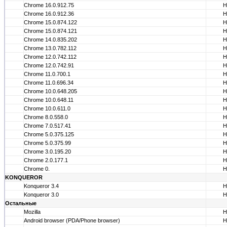
Chrome 16.0.912.75
Н
Chrome 16.0.912.36
Н
Chrome 15.0.874.122
Н
Chrome 15.0.874.121
Н
Chrome 14.0.835.202
Н
Chrome 13.0.782.112
Н
Chrome 12.0.742.112
Н
Chrome 12.0.742.91
Н
Chrome 11.0.700.1
Н
Chrome 11.0.696.34
Н
Chrome 10.0.648.205
Н
Chrome 10.0.648.11
Н
Chrome 10.0.611.0
Н
Chrome 8.0.558.0
Н
Chrome 7.0.517.41
Н
Chrome 5.0.375.125
Н
Chrome 5.0.375.99
Н
Chrome 3.0.195.20
Н
Chrome 2.0.177.1
Н
Chrome 0.
Н
KONQUEROR
Konqueror 3.4
Н
Konqueror 3.0
Н
Остальные
Mozilla
Н
Android browser (PDA/Phone browser)
Н