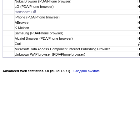
Nokia Browser (PDA/Phone browser)
Н
LG (PDA/Phone browser)
Н
Неизвестный
IPhone (PDA/Phone browser)
Н
ABrowse
Н
K-Meleon
Н
Samsung (PDA/Phone browser)
Н
Alcatel Browser (PDA/Phone browser)
Н
Curl
Microsoft Data Access Component Internet Publishing Provider
Н
Unknown WAP browser (PDA/Phone browser)
Н
Advanced Web Statistics 7.0 (build 1.971)
-
Создано awstats