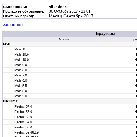
sibcolor.ru
Статистика за:
30 Октябрь 2017 - 23:01
Последнее обновление:
Месяц Сентябрь 2017
Отчетный период:
Закрыть окно
Браузеры
Версии
Гр
MSIE
Msie 11
Н
Msie 10.6
Н
Msie 10.0
Н
Msie 9.0
Н
Msie 8.0
Н
Msie 7.0
Н
Msie 6.0
Н
Msie 5.5
Н
Msie 5.01
Н
Msie 5.0
Н
FIREFOX
Firefox 57.0
Н
Firefox 56.0
Н
Firefox 55.0
Н
Firefox 54.0
Н
Firefox 53.0
Н
Firefox 52.66.19
Н