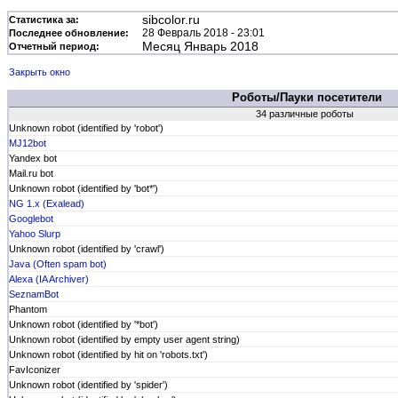
sibcolor.ru
Статистика за:
28 Февраль 2018 - 23:01
Последнее обновление:
Месяц Январь 2018
Отчетный период:
Закрыть окно
Роботы/Пауки посетители
34 различные роботы
Unknown robot (identified by 'robot')
MJ12bot
Yandex bot
Mail.ru bot
Unknown robot (identified by 'bot*')
NG 1.x (Exalead)
Googlebot
Yahoo Slurp
Unknown robot (identified by 'crawl')
Java (Often spam bot)
Alexa (IA Archiver)
SeznamBot
Phantom
Unknown robot (identified by '*bot')
Unknown robot (identified by empty user agent string)
Unknown robot (identified by hit on 'robots.txt')
FavIconizer
Unknown robot (identified by 'spider')