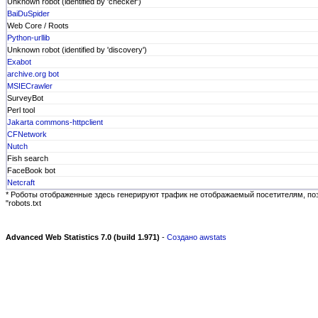
Unknown robot (identified by 'checker')
BaiDuSpider
Web Core / Roots
Python-urllib
Unknown robot (identified by 'discovery')
Exabot
archive.org bot
MSIECrawler
SurveyBot
Perl tool
Jakarta commons-httpclient
CFNetwork
Nutch
Fish search
FaceBook bot
Netcraft
* Роботы отображенные здесь генерируют трафик не отображаемый посетителям, по
"robots.txt
Advanced Web Statistics 7.0 (build 1.971)
-
Создано awstats