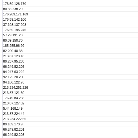
176.59.128.170
80.83.238.29
176.209.171.169
176.59.142.100
37.193.137.203
176.59.195.246
5.129.191.23
80.89.150.70
185.255.96.99
82.200.40.38
213.87.123.18
80.237.95.238
66.249.82.205
94.247.63.222
92.125.20.200
94.180.122.76
213.234.251.226
213.87.121.60
176.49.84.238
213.87.127.82
5.44.168.149
213.87.224.44
213.234.222.55
89.189.173.9
66.249.82.201
66.249.82.203