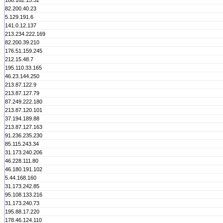
188.162.15.32
82.200.40.23
5.129.191.6
141.0.12.137
213.234.222.169
82.200.39.210
176.51.159.245
212.15.48.7
195.110.33.165
46.23.144.250
213.87.122.9
213.87.127.79
87.249.222.180
213.87.120.101
37.194.189.88
213.87.127.163
91.236.235.230
85.115.243.34
31.173.240.206
46.228.111.80
46.180.191.102
5.44.168.160
31.173.242.85
95.108.133.216
31.173.240.73
195.88.17.220
178.46.124.110