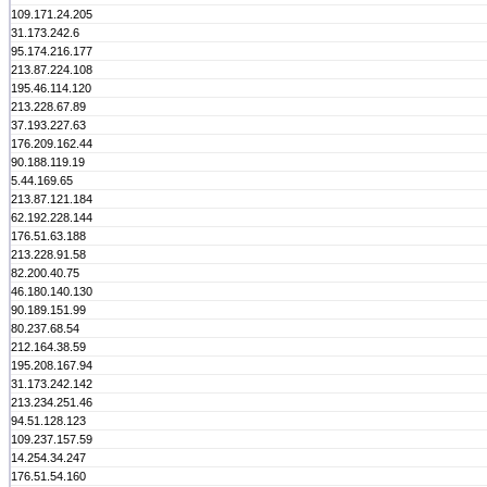
109.171.24.205
31.173.242.6
95.174.216.177
213.87.224.108
195.46.114.120
213.228.67.89
37.193.227.63
176.209.162.44
90.188.119.19
5.44.169.65
213.87.121.184
62.192.228.144
176.51.63.188
213.228.91.58
82.200.40.75
46.180.140.130
90.189.151.99
80.237.68.54
212.164.38.59
195.208.167.94
31.173.242.142
213.234.251.46
94.51.128.123
109.237.157.59
14.254.34.247
176.51.54.160