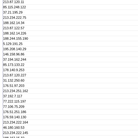
213.87.120.11
85.115.248.122
37.21.195.29
213.234.222.75
188.162.14.34
213.87.122.57
188.162.14.226
188.244.155.190
5.129.191.25
195.208.140.29
146.158.96.86
37.194.162.244
85.173.133.22
178.140.9.253
213.87.120.227
31.132.250.60
176.51.97.203
213.234.251.162
37.192.7.117
77.222.115.197
77.106.75.209
176.51.251.186
176.59.140.130
213.234.222.164
46.180.160.53
213.234.222.145