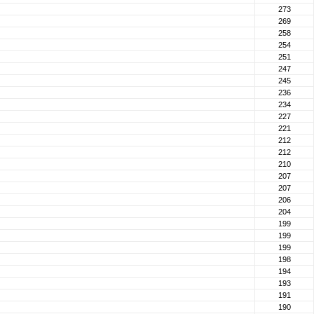
273
269
258
254
251
247
245
236
234
227
221
212
212
210
207
207
206
204
199
199
199
198
194
193
191
190