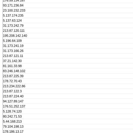
176.59.134.167
93.171.236.84
23.100.232.233
5.137.174.235
5.137.63.124
31.173.242.79
213.87.120.111
195.208.142.140
5.196.64.109
31.173.241.19
31.173.166.26
213.87.121.11
37.21.142.30
81.161.33.98
83.246.148.102
213.87.225.39
178.72.70.43
213.234.222.86
213.87.122.3
213.87.224.40
94.127.89.147
176.51.252.137
5.128.74.120
80.242.71.53
5.44.168.213
79.104.198.13
178.186.13.17