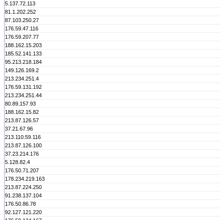
5.137.72.113
81.1.202.252
87.103.250.27
176.59.47.116
176.59.207.77
188.162.15.203
185.52.141.133
95.213.218.184
149.126.169.2
213.234.251.4
176.59.131.192
213.234.251.44
80.89.157.93
188.162.15.82
213.87.126.57
37.21.67.96
213.110.59.116
213.87.126.100
37.23.214.176
5.128.82.4
176.50.71.207
178.234.219.163
213.87.224.250
91.238.137.104
176.50.86.78
92.127.121.220