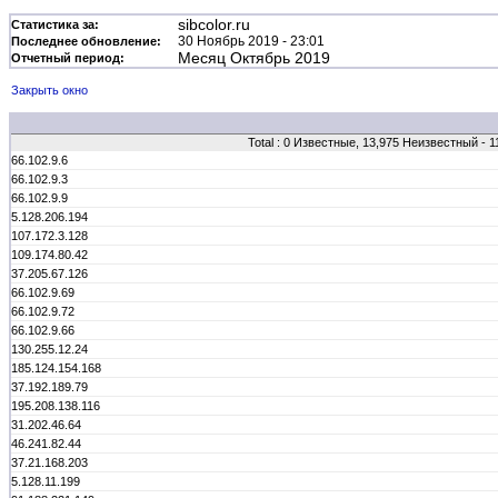
sibcolor.ru
Статистика за:
30 Ноябрь 2019 - 23:01
Последнее обновление:
Месяц Октябрь 2019
Отчетный период:
Закрыть окно
Total : 0 Известные, 13,975 Неизвестный - 
66.102.9.6
66.102.9.3
66.102.9.9
5.128.206.194
107.172.3.128
109.174.80.42
37.205.67.126
66.102.9.69
66.102.9.72
66.102.9.66
130.255.12.24
185.124.154.168
37.192.189.79
195.208.138.116
31.202.46.64
46.241.82.44
37.21.168.203
5.128.11.199