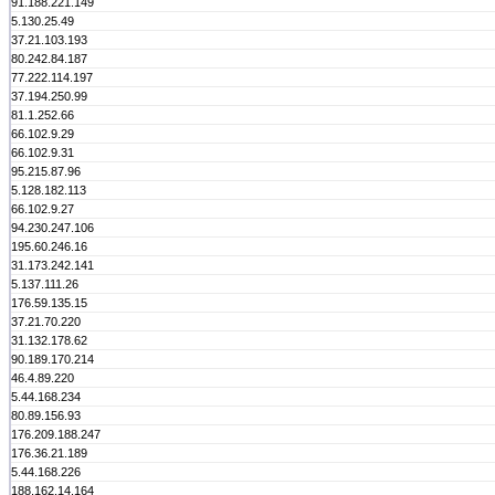
91.188.221.149
5.130.25.49
37.21.103.193
80.242.84.187
77.222.114.197
37.194.250.99
81.1.252.66
66.102.9.29
66.102.9.31
95.215.87.96
5.128.182.113
66.102.9.27
94.230.247.106
195.60.246.16
31.173.242.141
5.137.111.26
176.59.135.15
37.21.70.220
31.132.178.62
90.189.170.214
46.4.89.220
5.44.168.234
80.89.156.93
176.209.188.247
176.36.21.189
5.44.168.226
188.162.14.164