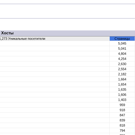
Хосты
11,273 Уникальные посетители
Страницы
5,045
5,041
4,804
4,254
2,630
2,554
2,182
1,664
1,654
1,635
1,606
1,403
959
918
847
839
818
794