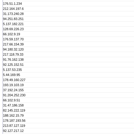
176.51.1.234
212.164.197.6
31.173.240.28
94.251.83.251
5.137.182.221
128.69.226.23
66.102.9.19
176.59.137.70
217.66.154.39
94.180.32.120
217.118.79.33
91.76.162.138
92.125.152.51
5.137.53.235
5.44.169.95
178.49.160.227
193.19.103.19
37.192.24.155
91.204.252.230
66.102.9.51
31.47.186.158
82.145.222.119
188.162.15.79
178.187.193.56
213.87.127.119
92.127.217.12