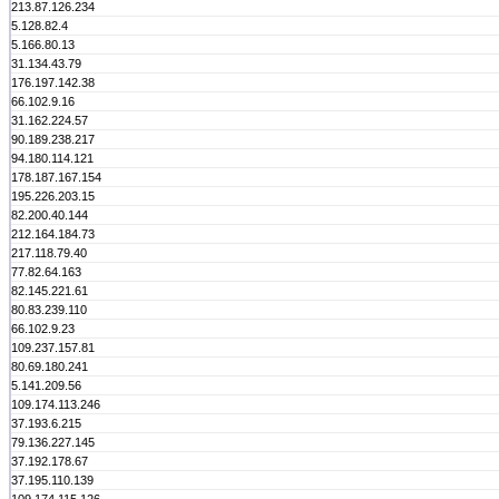
213.87.126.234
5.128.82.4
5.166.80.13
31.134.43.79
176.197.142.38
66.102.9.16
31.162.224.57
90.189.238.217
94.180.114.121
178.187.167.154
195.226.203.15
82.200.40.144
212.164.184.73
217.118.79.40
77.82.64.163
82.145.221.61
80.83.239.110
66.102.9.23
109.237.157.81
80.69.180.241
5.141.209.56
109.174.113.246
37.193.6.215
79.136.227.145
37.192.178.67
37.195.110.139