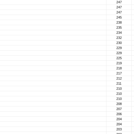
247
247
247
245
238
235
234
232
230
229
229
225
219
218
217
212
211
210
210
210
208
207
206
204
204
203