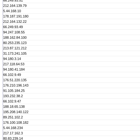
66.249.93.51
212.164.139.79
5.44.168.10
178.187.191.180
212.164.132.22
66.249.93.49
94.247.108.55
188.162.84.100
80.253.235.123
213.87.121.212
31.173.241.105
94.180.3.14
217.118.64.53
94.180.41.184
66.102.9.49
176.51.220.135
176.210.196.143
91.105.184.25
193.232.38.2
66.102.9.47
188.18.65.138
195.208.140.122
89.251.102.2
176.100.108.182
5.44.168.234
217.17.162.3
80.83.239.14