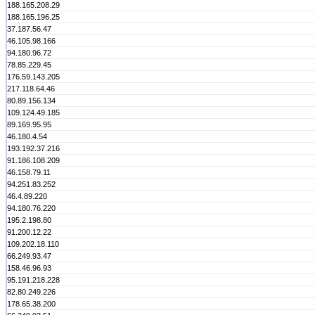
188.165.208.29
188.165.196.25
37.187.56.47
46.105.98.166
94.180.96.72
78.85.229.45
176.59.143.205
217.118.64.46
80.89.156.134
109.124.49.185
89.169.95.95
46.180.4.54
193.192.37.216
91.186.108.209
46.158.79.11
94.251.83.252
46.4.89.220
94.180.76.220
195.2.198.80
91.200.12.22
109.202.18.110
66.249.93.47
158.46.96.93
95.191.218.228
82.80.249.226
178.65.38.200