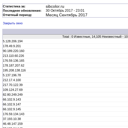
sibcolor.ru
Статистика за:
30 Октябрь 2017 - 23:01
Последнее обновление:
Месяц Сентябрь 2017
Отчетный период:
Закрыть окно
Total : 0 Известные, 14,105 Неизвестный - 
5.128.206.194
178.49.9.201
90.189.220.160
213.110.60.226
176.59.136.165
178.187.207.62
195.208.138.116
5.137.196.78
212.17.4.100
217.70.122.39
109.124.27.69
82.80.249.249
66.102.9.143
66.102.9.147
66.102.9.145
176.59.134.143
37.193.10.38
46.48.147.159