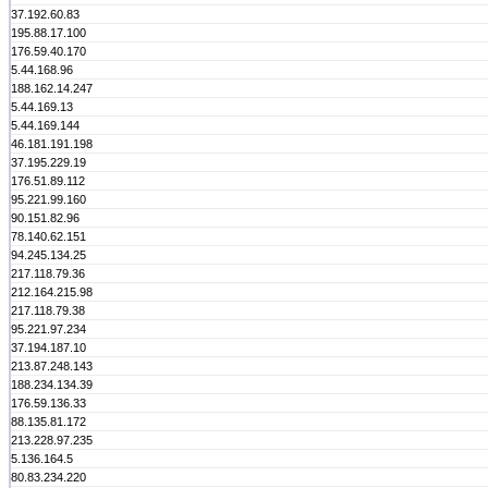
37.192.60.83
195.88.17.100
176.59.40.170
5.44.168.96
188.162.14.247
5.44.169.13
5.44.169.144
46.181.191.198
37.195.229.19
176.51.89.112
95.221.99.160
90.151.82.96
78.140.62.151
94.245.134.25
217.118.79.36
212.164.215.98
217.118.79.38
95.221.97.234
37.194.187.10
213.87.248.143
188.234.134.39
176.59.136.33
88.135.81.172
213.228.97.235
5.136.164.5
80.83.234.220