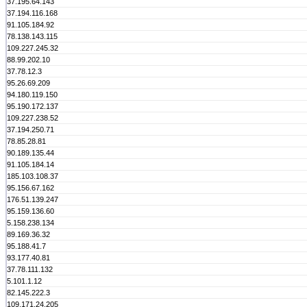
37.195.64.143
37.194.116.168
91.105.184.92
78.138.143.115
109.227.245.32
88.99.202.10
37.78.12.3
95.26.69.209
94.180.119.150
95.190.172.137
109.227.238.52
37.194.250.71
78.85.28.81
90.189.135.44
91.105.184.14
185.103.108.37
95.156.67.162
176.51.139.247
95.159.136.60
5.158.238.134
89.169.36.32
95.188.41.7
93.177.40.81
37.78.111.132
5.101.1.12
82.145.222.3
109.171.24.205