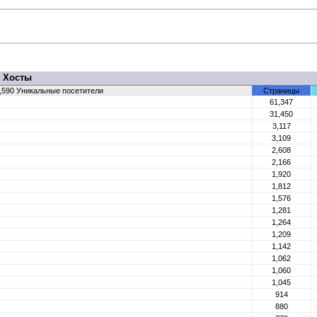
Хосты
10,590 Уникальные посетители
Страницы
61,347
31,450
3,117
3,109
2,608
2,166
1,920
1,812
1,576
1,281
1,264
1,209
1,142
1,062
1,060
1,045
914
880