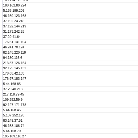
109.174.115.126
188.162.80.224
5.138.199.209
46.159.123.168
37.192.24.246
37.192.144.219
31.173.242.28
37.29.41.64
176.51.141.104
46.241.70.124
82.145.220.119
94.180.116.6
213.87.126.154
92.125.145.132
178.65.42.133
176.97.183.147
5.44.168.85
37.29.40.213
217.118.79.45
109.252.59.9
92.127.171.178
5.44.168.45
5.137.252.193
83.149.37.51
46.158.106.74
5.44.168.70
195.189.110.27