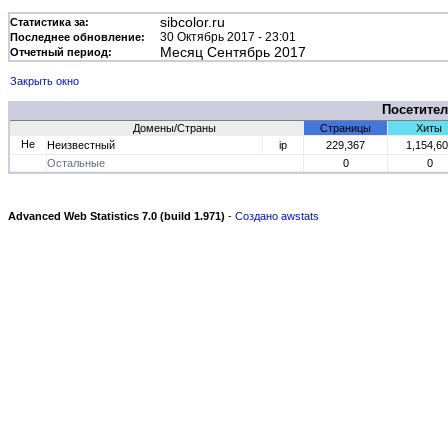
sibcolor.ru
Статистика за:
30 Октябрь 2017 - 23:01
Последнее обновление:
Месяц Сентябрь 2017
Отчетный период:
Закрыть окно
Посетите
Домены/Страны
Страницы
Хиты
Неизвестный
ip
229,367
1,154,6
Остальные
0
0
Advanced Web Statistics 7.0 (build 1.971)
-
Создано awstats