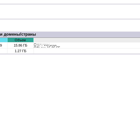
ли домены/страны
Объем
09
15.86 ГБ
1.27 ГБ